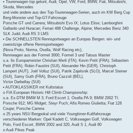
• Tourenwagen top getunt, Audi, Opel, VW, Ford, BMW, Fiat, Mitsubishi,
Skoda, Mercedes
und viele andere aus den Top-Tourenwagen-Serien, auch im KW Berg Cup
Berg-Monster und Top-GT-Fahrzeuge
Porsche GT und Carrera; Mitsubishi Evo IX; Lotus Elise; Lamborghini
Gallardo und Huracan; Ferrari 488 Challenge, Alpine; Mercedes Benz 340
SLK Judd; Audi RS 3 LMS
• Die SCHNELLSTEN Rennsportwagen an Europas Bergen: ein- und
zweisitzige offene Rennsportwagen
(Nova Proto, Norma, Osella, Wolf Racing etc),
Rennwagen aus der Formel 3000, Formel 3 und Tatuus Master
u.a. 6x Europameister Christian Merli (ITA); Kevin Petit (FRA), Sébastien
Petit (FRA), Robin Faustini (SUI), Alexander Hin (GER), Christoph
Lampert (AUT), Joël Volluz (SUI), Patrik Zajelsnik (SLO), Marcel Steiner
(SUI), Samy Guth (FRA), Bruno Cazzoli (BEL),
Victor Darbellay (SUI)
• AUTOKLASSIKER mit Kultstatus
o FIA European Historic Hill Climb Championship:
u.a. Ex-DTM BMW M 3; Ford Escort 1; Osella PA 9; BMW 2002 TI;
Porsche 912; MG Midget; Steyr Puch; Alfa Romeo Giulietta; Fiat 128
Coupe; Porsche Carrera
o 25 years NSU Bergpokal und viele Youngtimer-Kultfahrzeuge
verschiedener Marken: Opel Kadett C, Volkswagen Golf, Volkswagen
Polo, Ford Escort, BMW 2002 and 320, Audi S 1, Audi 80
o Audi Pikes Peak