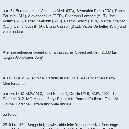
u.a. 5x Europameister Christian Merli (ITA); Sébastien Petit (FRA), Robin
Faustini (SUI), Alexander Hin (GER), Christoph Lampert (AUT), Joël
Volluz (SUI), Patrik Zajelsnik (SLO), Laszlo Szasz (HUN), Marcel Steiner
(SUI), Samy Guth (FRA), Bruno Cazzoli (BEL), Victor Darbellay (SUI) und
viele andere
Atemberaubender Sound und fantastischer Speed auf dem 2,030 km
langen „Uphöfener Berg“
AUTOKLASSIKER mit Kultstatus in der Int. FIA Historischen Berg-
Meisterschaft
u.a. Ex-DTM BMW M 3; Ford Escort 1; Osella PA 9; BMW 2002 TI;
Porsche 912; MG Midget; Steyr Puch; Alfa Romeo Giulietta; Fiat 128
Coupe; Porsche Carrera und viele andere
außerdem:
25 Jahre NSU Bergpokal, sowie zahlreiche Youngtimer-Kultfahrzeuge