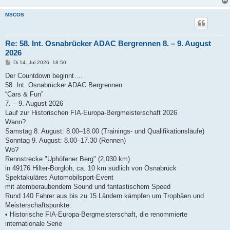
MSCOS
Re: 58. Int. Osnabrücker ADAC Bergrennen 8. – 9. August
2026
B
Di 14. Jul 2026, 18:50
e
i
Der Countdown beginnt….
t
58. Int. Osnabrücker ADAC Bergrennen
r
a
“Cars & Fun”
g
7. – 9. August 2026
Lauf zur Historischen FIA-Europa-Bergmeisterschaft 2026
Wann?
Samstag 8. August: 8.00–18.00 (Trainings- und Qualifikationsläufe)
Sonntag 9. August: 8.00–17.30 (Rennen)
Wo?
Rennstrecke "Uphöfener Berg" (2,030 km)
in 49176 Hilter-Borgloh, ca. 10 km südlich von Osnabrück
Spektakuläres Automobilsport-Event
mit atemberaubendem Sound und fantastischem Speed
Rund 140 Fahrer aus bis zu 15 Ländern kämpfen um Trophäen und
Meisterschaftspunkte:
• Historische FIA-Europa-Bergmeisterschaft, die renommierte
internationale Serie