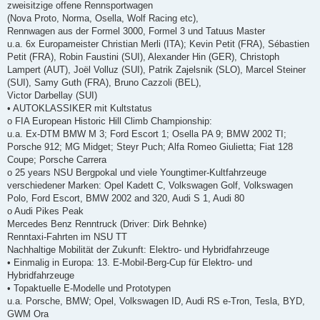
zweisitzige offene Rennsportwagen
(Nova Proto, Norma, Osella, Wolf Racing etc),
Rennwagen aus der Formel 3000, Formel 3 und Tatuus Master
u.a. 6x Europameister Christian Merli (ITA); Kevin Petit (FRA), Sébastien
Petit (FRA), Robin Faustini (SUI), Alexander Hin (GER), Christoph
Lampert (AUT), Joël Volluz (SUI), Patrik Zajelsnik (SLO), Marcel Steiner
(SUI), Samy Guth (FRA), Bruno Cazzoli (BEL),
Victor Darbellay (SUI)
• AUTOKLASSIKER mit Kultstatus
o FIA European Historic Hill Climb Championship:
u.a. Ex-DTM BMW M 3; Ford Escort 1; Osella PA 9; BMW 2002 TI;
Porsche 912; MG Midget; Steyr Puch; Alfa Romeo Giulietta; Fiat 128
Coupe; Porsche Carrera
o 25 years NSU Bergpokal und viele Youngtimer-Kultfahrzeuge
verschiedener Marken: Opel Kadett C, Volkswagen Golf, Volkswagen
Polo, Ford Escort, BMW 2002 and 320, Audi S 1, Audi 80
o Audi Pikes Peak
Mercedes Benz Renntruck (Driver: Dirk Behnke)
Renntaxi-Fahrten im NSU TT
Nachhaltige Mobilität der Zukunft: Elektro- und Hybridfahrzeuge
• Einmalig in Europa: 13. E-Mobil-Berg-Cup für Elektro- und
Hybridfahrzeuge
• Topaktuelle E-Modelle und Prototypen
u.a. Porsche, BMW; Opel, Volkswagen ID, Audi RS e-Tron, Tesla, BYD,
GWM Ora