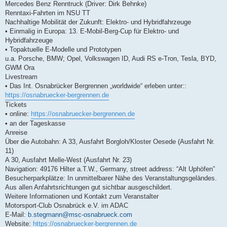
Mercedes Benz Renntruck (Driver: Dirk Behnke)
Renntaxi-Fahrten im NSU TT
Nachhaltige Mobilität der Zukunft: Elektro- und Hybridfahrzeuge
• Einmalig in Europa: 13. E-Mobil-Berg-Cup für Elektro- und
Hybridfahrzeuge
• Topaktuelle E-Modelle und Prototypen
u.a. Porsche, BMW; Opel, Volkswagen ID, Audi RS e-Tron, Tesla, BYD,
GWM Ora
Livestream
• Das Int. Osnabrücker Bergrennen „worldwide“ erleben unter::
https://osnabruecker-bergrennen.de
Tickets
• online:
https://osnabruecker-bergrennen.de
• an der Tageskasse
Anreise
Über die Autobahn: A 33, Ausfahrt Borgloh/Kloster Oesede (Ausfahrt Nr.
11)
A 30, Ausfahrt Melle-West (Ausfahrt Nr. 23)
Navigation: 49176 Hilter a.T.W., Germany, street address: “Alt Uphöfen”
Besucherparkplätze: In unmittelbarer Nähe des Veranstaltungsgeländes.
Aus allen Anfahrtsrichtungen gut sichtbar ausgeschildert.
Weitere Informationen und Kontakt zum Veranstalter
Motorsport-Club Osnabrück e.V. im ADAC
E-Mail:
b.stegmann@msc-osnabrueck.com
Website:
https://osnabruecker-bergrennen.de