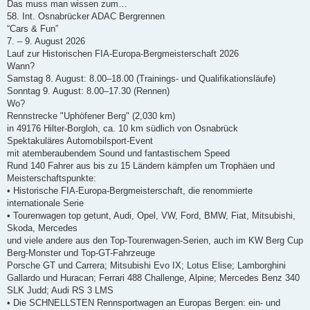
i
Das muss man wissen zum…
t
58. Int. Osnabrücker ADAC Bergrennen
r
a
“Cars & Fun”
g
7. – 9. August 2026
Lauf zur Historischen FIA-Europa-Bergmeisterschaft 2026
Wann?
Samstag 8. August: 8.00–18.00 (Trainings- und Qualifikationsläufe)
Sonntag 9. August: 8.00–17.30 (Rennen)
Wo?
Rennstrecke "Uphöfener Berg" (2,030 km)
in 49176 Hilter-Borgloh, ca. 10 km südlich von Osnabrück
Spektakuläres Automobilsport-Event
mit atemberaubendem Sound und fantastischem Speed
Rund 140 Fahrer aus bis zu 15 Ländern kämpfen um Trophäen und
Meisterschaftspunkte:
• Historische FIA-Europa-Bergmeisterschaft, die renommierte
internationale Serie
• Tourenwagen top getunt, Audi, Opel, VW, Ford, BMW, Fiat, Mitsubishi,
Skoda, Mercedes
und viele andere aus den Top-Tourenwagen-Serien, auch im KW Berg Cup
Berg-Monster und Top-GT-Fahrzeuge
Porsche GT und Carrera; Mitsubishi Evo IX; Lotus Elise; Lamborghini
Gallardo und Huracan; Ferrari 488 Challenge, Alpine; Mercedes Benz 340
SLK Judd; Audi RS 3 LMS
• Die SCHNELLSTEN Rennsportwagen an Europas Bergen: ein- und