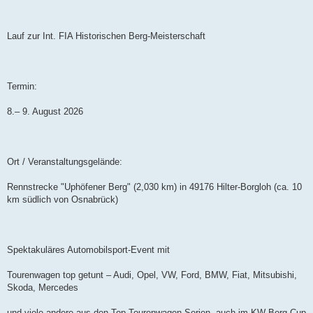
Lauf zur Int. FIA Historischen Berg-Meisterschaft
Termin:
8.– 9. August 2026
Ort / Veranstaltungsgelände:
Rennstrecke "Uphöfener Berg" (2,030 km) in 49176 Hilter-Borgloh (ca. 10
km südlich von Osnabrück)
Spektakuläres Automobilsport-Event mit
Tourenwagen top getunt – Audi, Opel, VW, Ford, BMW, Fiat, Mitsubishi,
Skoda, Mercedes
und viele andere aus den Top-Tourenwagen-Serien, auch im KW Berg Cup