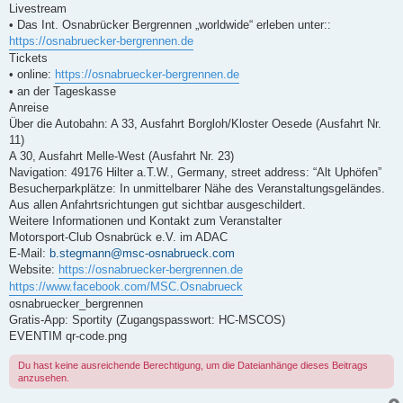
Livestream
• Das Int. Osnabrücker Bergrennen „worldwide“ erleben unter::
https://osnabruecker-bergrennen.de
Tickets
• online:
https://osnabruecker-bergrennen.de
• an der Tageskasse
Anreise
Über die Autobahn: A 33, Ausfahrt Borgloh/Kloster Oesede (Ausfahrt Nr.
11)
A 30, Ausfahrt Melle-West (Ausfahrt Nr. 23)
Navigation: 49176 Hilter a.T.W., Germany, street address: “Alt Uphöfen”
Besucherparkplätze: In unmittelbarer Nähe des Veranstaltungsgeländes.
Aus allen Anfahrtsrichtungen gut sichtbar ausgeschildert.
Weitere Informationen und Kontakt zum Veranstalter
Motorsport-Club Osnabrück e.V. im ADAC
E-Mail:
b.stegmann@msc-osnabrueck.com
Website:
https://osnabruecker-bergrennen.de
https://www.facebook.com/MSC.Osnabrueck
osnabruecker_bergrennen
Gratis-App: Sportity (Zugangspasswort: HC-MSCOS)
EVENTIM qr-code.png
Du hast keine ausreichende Berechtigung, um die Dateianhänge dieses Beitrags
anzusehen.