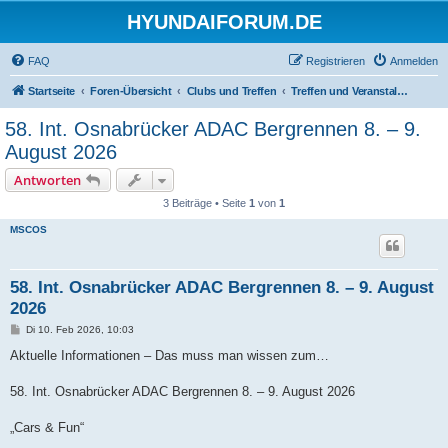
HYUNDAIFORUM.DE
FAQ
Registrieren
Anmelden
Startseite
Foren-Übersicht
Clubs und Treffen
Treffen und Veranstaltungen
58. Int. Osnabrücker ADAC Bergrennen 8. – 9.
August 2026
Antworten
3 Beiträge • Seite
1
von
1
MSCOS
58. Int. Osnabrücker ADAC Bergrennen 8. – 9. August
2026
B
Di 10. Feb 2026, 10:03
e
i
Aktuelle Informationen – Das muss man wissen zum…
t
r
a
58. Int. Osnabrücker ADAC Bergrennen 8. – 9. August 2026
g
„Cars & Fun“