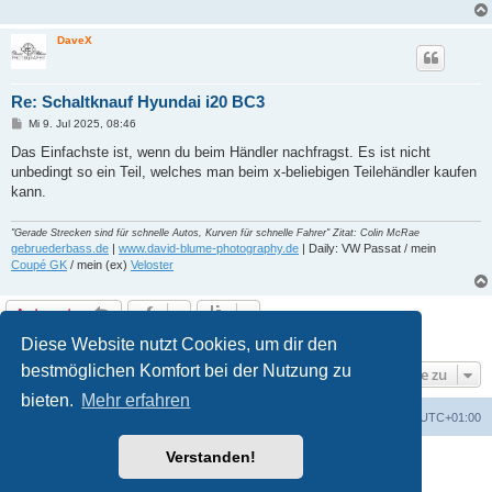
DaveX
Re: Schaltknauf Hyundai i20 BC3
B
Mi 9. Jul 2025, 08:46
e
i
Das Einfachste ist, wenn du beim Händler nachfragst. Es ist nicht
t
unbedingt so ein Teil, welches man beim x-beliebigen Teilehändler kaufen
r
a
kann.
g
"Gerade Strecken sind für schnelle Autos, Kurven für schnelle Fahrer" Zitat: Colin McRae
gebruederbass.de
|
www.david-blume-photography.de
| Daily: VW Passat / mein
Coupé GK
/ mein (ex)
Veloster
Antworten
2 Beiträge • Seite
1
von
1
Diese Website nutzt Cookies, um dir den
bestmöglichen Komfort bei der Nutzung zu
Gehe zu
bieten.
Mehr erfahren
Startseite
Foren-Übersicht
Alle Zeiten sind
UTC+01:00
Verstanden!
Powered by
phpBB
® Forum Software © phpBB Limited
Deutsche Übersetzung durch
phpBB.de