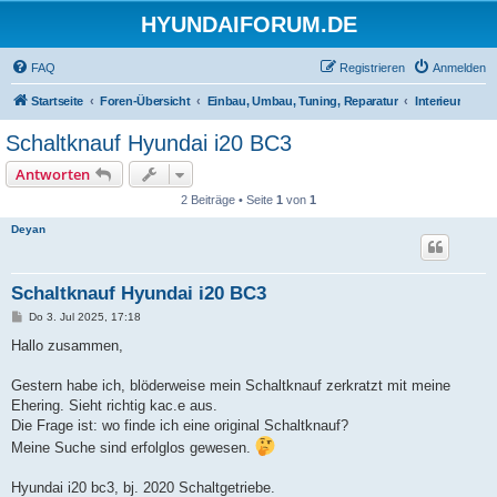
HYUNDAIFORUM.DE
FAQ
Registrieren
Anmelden
Startseite
Foren-Übersicht
Einbau, Umbau, Tuning, Reparatur
Interieur
Schaltknauf Hyundai i20 BC3
Antworten
2 Beiträge • Seite
1
von
1
Deyan
Schaltknauf Hyundai i20 BC3
B
Do 3. Jul 2025, 17:18
e
i
Hallo zusammen,
t
r
a
Gestern habe ich, blöderweise mein Schaltknauf zerkratzt mit meine
g
Ehering. Sieht richtig kac.e aus.
Die Frage ist: wo finde ich eine original Schaltknauf?
Meine Suche sind erfolglos gewesen.
Hyundai i20 bc3, bj. 2020 Schaltgetriebe.