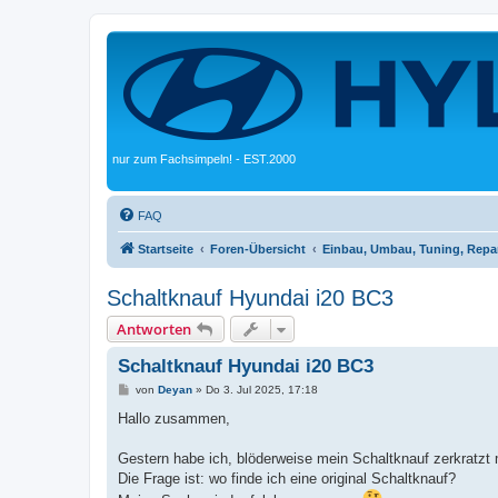
nur zum Fachsimpeln! - EST.2000
FAQ
Startseite
Foren-Übersicht
Einbau, Umbau, Tuning, Repa
Schaltknauf Hyundai i20 BC3
Antworten
Schaltknauf Hyundai i20 BC3
B
von
Deyan
»
Do 3. Jul 2025, 17:18
e
i
Hallo zusammen,
t
r
a
Gestern habe ich, blöderweise mein Schaltknauf zerkratzt m
g
Die Frage ist: wo finde ich eine original Schaltknauf?