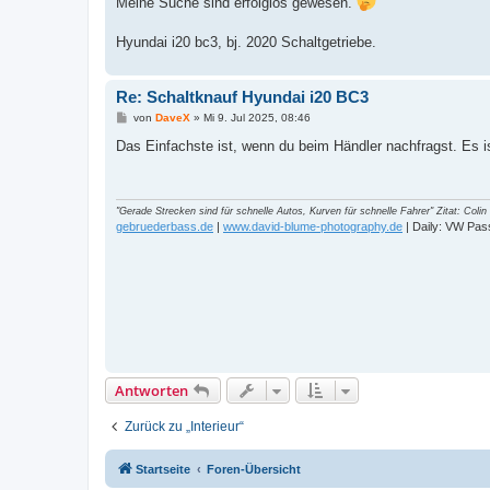
Meine Suche sind erfolglos gewesen.
Hyundai i20 bc3, bj. 2020 Schaltgetriebe.
Re: Schaltknauf Hyundai i20 BC3
B
von
DaveX
»
Mi 9. Jul 2025, 08:46
e
i
Das Einfachste ist, wenn du beim Händler nachfragst. Es is
t
r
a
g
"Gerade Strecken sind für schnelle Autos, Kurven für schnelle Fahrer" Zitat: Col
gebruederbass.de
|
www.david-blume-photography.de
| Daily: VW Pas
Antworten
Zurück zu „Interieur“
Startseite
Foren-Übersicht