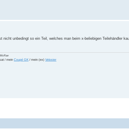
t nicht unbedingt so ein Teil, welches man beim x-beliebigen Teilehändler ka
in McRae
sat / mein
Coupé GK
/ mein (ex)
Veloster