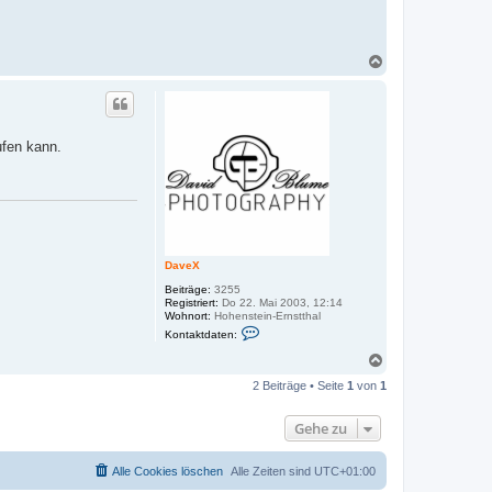
N
a
c
h
o
b
ufen kann.
e
n
DaveX
Beiträge:
3255
Registriert:
Do 22. Mai 2003, 12:14
Wohnort:
Hohenstein-Ernstthal
K
Kontaktdaten:
o
n
N
t
a
a
2 Beiträge • Seite
1
von
1
c
k
h
t
o
d
Gehe zu
a
b
t
e
e
n
Alle Cookies löschen
Alle Zeiten sind
UTC+01:00
n
v