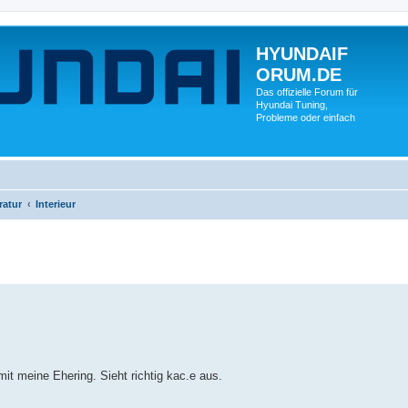
HYUNDAIF
ORUM.DE
Das offizielle Forum für
Hyundai Tuning,
Probleme oder einfach
ratur
Interieur
it meine Ehering. Sieht richtig kac.e aus.