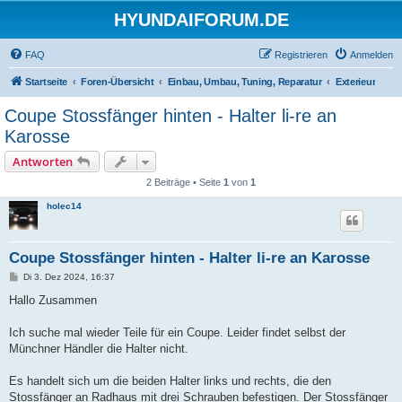
HYUNDAIFORUM.DE
FAQ
Registrieren
Anmelden
Startseite
Foren-Übersicht
Einbau, Umbau, Tuning, Reparatur
Exterieur
Coupe Stossfänger hinten - Halter li-re an
Karosse
Antworten
2 Beiträge • Seite
1
von
1
holec14
Coupe Stossfänger hinten - Halter li-re an Karosse
B
Di 3. Dez 2024, 16:37
e
i
Hallo Zusammen
t
r
a
Ich suche mal wieder Teile für ein Coupe. Leider findet selbst der
g
Münchner Händler die Halter nicht.
Es handelt sich um die beiden Halter links und rechts, die den
Stossfänger an Radhaus mit drei Schrauben befestigen. Der Stossfänger