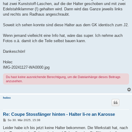
hat zwei Kunststoff-Laschen, auf die der Halter geschoben und mit zwei
Edelstahlklammer (!) gehalten wird. Dann wird das Ganze jeweils links
und rechts ans Radhaus angeschraubt.
Soweit ich sehen konnte sind diese Halter aus dem GK identisch zum J2.
Wenn jemand vielleicht eine Info hat, wäre das super. Ich nehme auch
Fotos o.ä. damit ich die Teile selbst bauen kann.
Dankeschön!
Holec
IMG-20241127-WA0000.jpg
Du hast keine ausreichende Berechtigung, um die Dateianhänge dieses Beitrags
anzusehen.
holec
Re: Coupe Stossfänger hinten - Halter li-re an Karosse
B
So 30. Mär 2025, 15:38
e
i
Leider habe ich bis jetzt keine Halter bekommen. Die Werkstatt hat, nach
t