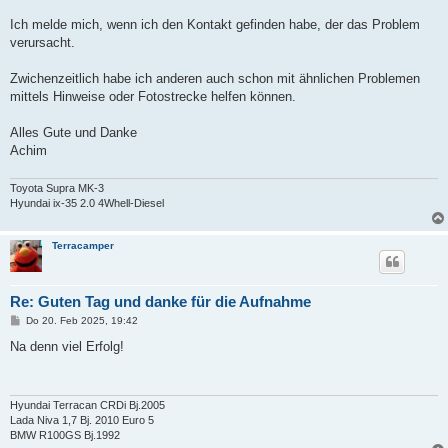
Ich melde mich, wenn ich den Kontakt gefinden habe, der das Problem
verursacht.
Zwichenzeitlich habe ich anderen auch schon mit ähnlichen Problemen
mittels Hinweise oder Fotostrecke helfen können.
Alles Gute und Danke
Achim
Toyota Supra MK-3
Hyundai ix-35 2.0 4Whell-Diesel
Terracamper
Re: Guten Tag und danke für die Aufnahme
B
Do 20. Feb 2025, 19:42
e
i
Na denn viel Erfolg!
t
r
a
g
Hyundai Terracan CRDi Bj.2005
Lada Niva 1,7 Bj. 2010 Euro 5
BMW R100GS Bj.1992