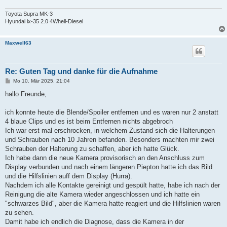
Toyota Supra MK-3
Hyundai ix-35 2.0 4Whell-Diesel
Maxwell63
Re: Guten Tag und danke für die Aufnahme
B
Mo 10. Mär 2025, 21:04
e
i
hallo Freunde,
t
r
a
ich konnte heute die Blende/Spoiler entfernen und es waren nur 2 anstatt
g
4 blaue Clips und es ist beim Entfernen nichts abgebroch
Ich war erst mal erschrocken, in welchem Zustand sich die Halterungen
und Schrauben nach 10 Jahren befanden. Besonders machten mir zwei
Schrauben der Halterung zu schaffen, aber ich hatte Glück.
Ich habe dann die neue Kamera provisorisch an den Anschluss zum
Display verbunden und nach einem längeren Piepton hatte ich das Bild
und die Hilfslinien auff dem Display (Hurra).
Nachdem ich alle Kontakte gereinigt und gespült hatte, habe ich nach der
Reinigung die alte Kamera wieder angeschlossen und ich hatte ein
"schwarzes Bild", aber die Kamera hatte reagiert und die Hilfslinien waren
zu sehen.
Damit habe ich endlich die Diagnose, dass die Kamera in der