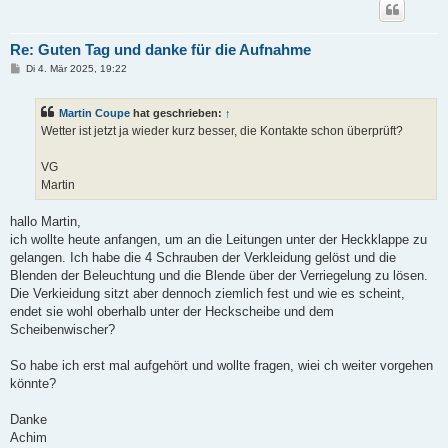
Re: Guten Tag und danke für die Aufnahme
B
Di 4. Mär 2025, 19:22
e
i
t
Martin Coupe
hat geschrieben:
↑
r
a
Wetter ist jetzt ja wieder kurz besser, die Kontakte schon überprüft?
g
VG
Martin
hallo Martin,
ich wollte heute anfangen, um an die Leitungen unter der Heckklappe zu
gelangen. Ich habe die 4 Schrauben der Verkleidung gelöst und die
Blenden der Beleuchtung und die Blende über der Verriegelung zu lösen.
Die Verkieidung sitzt aber dennoch ziemlich fest und wie es scheint,
endet sie wohl oberhalb unter der Heckscheibe und dem
Scheibenwischer?
So habe ich erst mal aufgehört und wollte fragen, wiei ch weiter vorgehen
könnte?
Danke
Achim