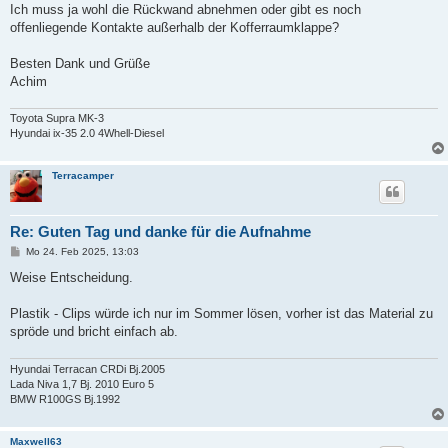
Ich muss ja wohl die Rückwand abnehmen oder gibt es noch
offenliegende Kontakte außerhalb der Kofferraumklappe?
Besten Dank und Grüße
Achim
Toyota Supra MK-3
Hyundai ix-35 2.0 4Whell-Diesel
Terracamper
Re: Guten Tag und danke für die Aufnahme
B
Mo 24. Feb 2025, 13:03
e
i
Weise Entscheidung.
t
r
a
Plastik - Clips würde ich nur im Sommer lösen, vorher ist das Material zu
g
spröde und bricht einfach ab.
Hyundai Terracan CRDi Bj.2005
Lada Niva 1,7 Bj. 2010 Euro 5
BMW R100GS Bj.1992
Maxwell63