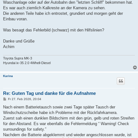
Waschanlage oder auf der Autobahn den "letzten Schliff" bekommen hat.
Es war auch ziemlich Kalkreste an der Kamera zu sehen.
Die anderen Teile habe ich entrostet, grundiert und morgen geht der
Einbau voran.
Was besagt das Fehlerbild (schwarz) mit den Hilfslinien?
Danke und Grüße
Achim
Toyota Supra MK-3
Hyundai ix-35 2.0 4Whell-Diesel
Karina
Re: Guten Tag und danke für die Aufnahme
B
Fr 27. Feb 2026, 20:04
e
i
Nach einem Batterietausch sowie zwei Tage später Tausch der
t
Windschutzscheibe habe ich Probleme mit der Rückfahrkamera.
r
a
Zuerst sah einen dunklen Bildschirm mit den grün, gelb und roten Streifen
g
für den Abstand. Es war ebenfalls die Fehlermeldung “ Warning! Check
surroundings for safety.”
Nachdem die Batterie abgeklemmt und wieder angeschlossen wurde, ist