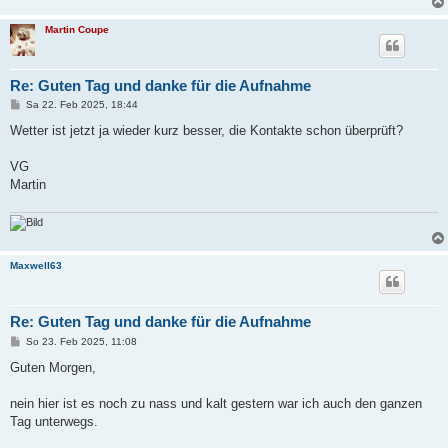
Martin Coupe
Re: Guten Tag und danke für die Aufnahme
B
Sa 22. Feb 2025, 18:44
e
i
Wetter ist jetzt ja wieder kurz besser, die Kontakte schon überprüft?
t
r
a
VG
g
Martin
Maxwell63
Re: Guten Tag und danke für die Aufnahme
B
So 23. Feb 2025, 11:08
e
i
Guten Morgen,
t
r
a
nein hier ist es noch zu nass und kalt gestern war ich auch den ganzen
g
Tag unterwegs.