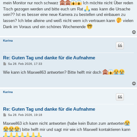
mein Monitor nur noch schwarz
Ich möchte nicht Über reden
Tisch gezogen werden und bitte euch um Rat
was kann die Ursache
sein?? Ist es besser eine neue Kamera zu bestellen und einbauen zu
lassen? Ich lebe alleine und weiß nicht wem ich vertrauen kann
vielen
Dank im Voraus und ein schönes Wochenende
Karina
Re: Guten Tag und danke für die Aufnahme
B
Sa 28. Feb 2026, 17:33
e
i
Wie kann ich Maxwell63 antworten? Bitte helft mir doch
t
r
a
g
Karina
Re: Guten Tag und danke für die Aufnahme
B
Sa 28. Feb 2026, 19:18
e
i
Maxwell63 ich kann nicht antworten (habe kein Buton zum antworten
t
) bitte helft mir und sagt mir wie ich Maxwell kontaktieren kann
r
a
g