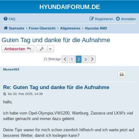
HYUNDAIFORUM.DE
FAQ
Registrieren
Anmelden
Startseite
Foren-Übersicht
Allgemeines
Hyundai 4WD
Guten Tag und danke für die Aufnahme
Antworten
1
2
3
Vorherige
Nächste
21 Beiträge
Maxwell63
Re: Guten Tag und danke für die Aufnahme
B
Do 20. Feb 2025, 14:39
e
i
hallo,
t
r
a
ich habe vom Opel-Olympia,VW1200, Wartburg, Zastava und LKW's viel
g
selber gemacht und immer dazu gelernt.
Deine Tips waren für mich schon ziemlich hilfreich und ich warte jetzt auf
besseres Wetter, damit ich loslegen kann?