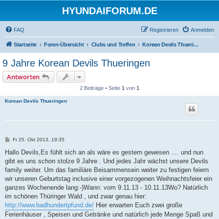
HYUNDAIFORUM.DE
FAQ
Registrieren
Anmelden
Startseite
Foren-Übersicht
Clubs und Treffen
Korean Devils Thueringen e.V.
9 Jahre Korean Devils Thueringen
Antworten
2 Beiträge • Seite
1
von
1
Korean Devils Thueringen
B
Fr 25. Okt 2013, 19:35
e
i
Hallo Devils,Es fühlt sich an als wäre es gestern gewesen .... und nun
t
gibt es uns schon stolze 9 Jahre . Und jedes Jahr wächst unsere Devils
r
a
family weiter. Um das familiäre Beisammensein weiter zu festigen feiern
g
wir unseren Geburtstag inclusive einer vorgezogenen Weihnachtsfeier ein
ganzes Wochenende lang:-)Wann: vom 9.11.13 - 10.11.13Wo? Natürlich
im schönen Thüringer Wald , und zwar genau hier:
http://www.badhundertpfund.de/
Hier erwarten Euch zwei große
Ferienhäuser , Speisen und Getränke und natürlich jede Menge Spaß und