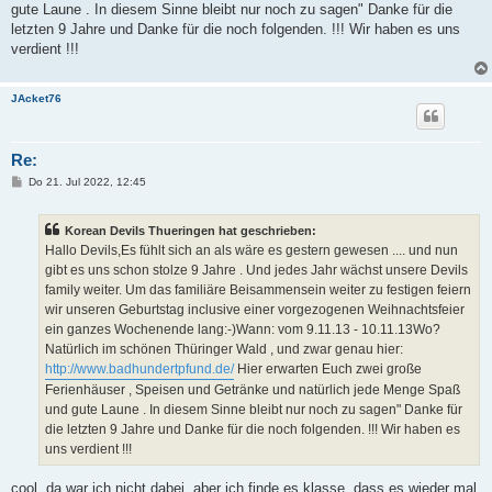
gute Laune . In diesem Sinne bleibt nur noch zu sagen" Danke für die
letzten 9 Jahre und Danke für die noch folgenden. !!! Wir haben es uns
verdient !!!
JAcket76
Re:
B
Do 21. Jul 2022, 12:45
e
i
t
Korean Devils Thueringen hat geschrieben:
r
a
Hallo Devils,Es fühlt sich an als wäre es gestern gewesen .... und nun
g
gibt es uns schon stolze 9 Jahre . Und jedes Jahr wächst unsere Devils
family weiter. Um das familiäre Beisammensein weiter zu festigen feiern
wir unseren Geburtstag inclusive einer vorgezogenen Weihnachtsfeier
ein ganzes Wochenende lang:-)Wann: vom 9.11.13 - 10.11.13Wo?
Natürlich im schönen Thüringer Wald , und zwar genau hier:
http://www.badhundertpfund.de/
Hier erwarten Euch zwei große
Ferienhäuser , Speisen und Getränke und natürlich jede Menge Spaß
und gute Laune . In diesem Sinne bleibt nur noch zu sagen" Danke für
die letzten 9 Jahre und Danke für die noch folgenden. !!! Wir haben es
uns verdient !!!
cool, da war ich nicht dabei, aber ich finde es klasse, dass es wieder mal