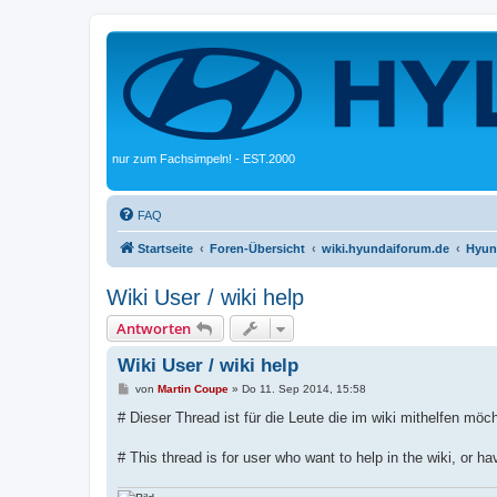
nur zum Fachsimpeln! - EST.2000
FAQ
Startseite
Foren-Übersicht
wiki.hyundaiforum.de
Hyun
Wiki User / wiki help
Antworten
Wiki User / wiki help
B
von
Martin Coupe
»
Do 11. Sep 2014, 15:58
e
i
# Dieser Thread ist für die Leute die im wiki mithelfen mö
t
r
a
# This thread is for user who want to help in the wiki, or h
g