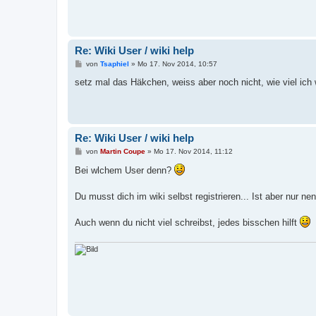
Re: Wiki User / wiki help
B
von
Tsaphiel
»
Mo 17. Nov 2014, 10:57
e
i
setz mal das Häkchen, weiss aber noch nicht, wie viel ich 
t
r
a
g
Re: Wiki User / wiki help
B
von
Martin Coupe
»
Mo 17. Nov 2014, 11:12
e
i
Bei wlchem User denn?
t
r
a
Du musst dich im wiki selbst registrieren... Ist aber nur 
g
Auch wenn du nicht viel schreibst, jedes bisschen hilft