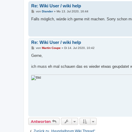
Re: Wiki User / wiki help
B
von
Diander
»
Mo 13. Jul 2020, 16:44
e
i
Falls möglich, würde ich gerne mit machen. Sorry schon mal
t
r
a
g
Re: Wiki User / wiki help
B
von
Martin Coupe
»
Di 14. Jul 2020, 10:42
e
i
Gerne,
t
r
a
ich muss eh mal schauen das es wieder etwas geupdatet 
g
Antworten
Zurück zu „Hyundaiforum Wiki Thread“