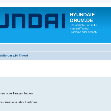
HYUNDAIF
ORUM.DE
Das offizielle Forum für
Hyundai Tuning,
Probleme oder einfach
daiforum Wiki Thread
chten oder Fragen haben
ave questions about articles