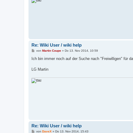
Re: Wiki User / wiki help
B
von
Martin Coupe
»
Do 13. Nov 2014, 10:59
e
i
Ich bin immer noch auf der Suche nach "Freiwilligen" für d
t
r
a
LG Martin
g
Re: Wiki User / wiki help
B
von
DaveX
»
Do 13. Nov 2014, 15:43