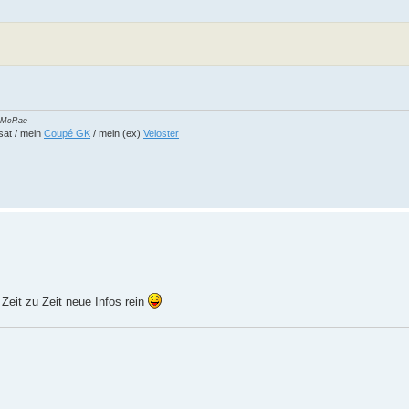
in McRae
sat / mein
Coupé GK
/ mein (ex)
Veloster
eit zu Zeit neue Infos rein