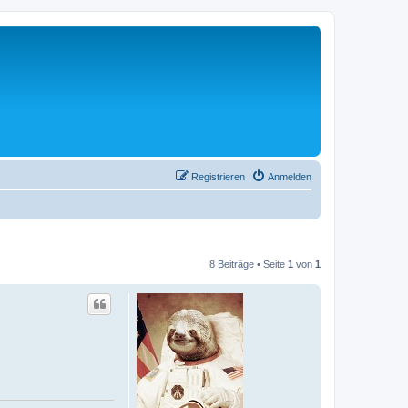
Registrieren
Anmelden
8 Beiträge • Seite
1
von
1