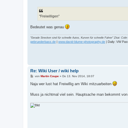
e
i
t
r
a
"Freiwilligen"
g
Bedeutet was genau
"Gerade Strecken sind für schnelle Autos, Kurven für schnelle Fahrer" Zitat: Col
gebruederbass.de
|
www.david-blume-photography.de
| Daily: VW Pas
Re: Wiki User / wiki help
B
von
Martin Coupe
»
Do 13. Nov 2014, 18:07
e
i
Naja wer lust hat Freiwillig am Wiki mitzuarbeiten
t
r
a
Muss ja nichtmal viel sein. Hauptsache man bekommt von Z
g