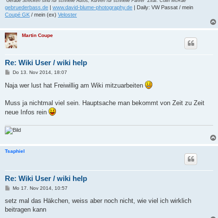
"Gerade Strecken sind für schnelle Autos, Kurven für schnelle Fahrer" Zitat: Colin McRae
gebruederbass.de
|
www.david-blume-photography.de
| Daily: VW Passat / mein
Coupé GK
/ mein (ex)
Veloster
Martin Coupe
Re: Wiki User / wiki help
B
Do 13. Nov 2014, 18:07
e
i
Naja wer lust hat Freiwillig am Wiki mitzuarbeiten
t
r
a
Muss ja nichtmal viel sein. Hauptsache man bekommt von Zeit zu Zeit
g
neue Infos rein
Tsaphiel
Re: Wiki User / wiki help
B
Mo 17. Nov 2014, 10:57
e
i
setz mal das Häkchen, weiss aber noch nicht, wie viel ich wirklich
t
beitragen kann
r
a