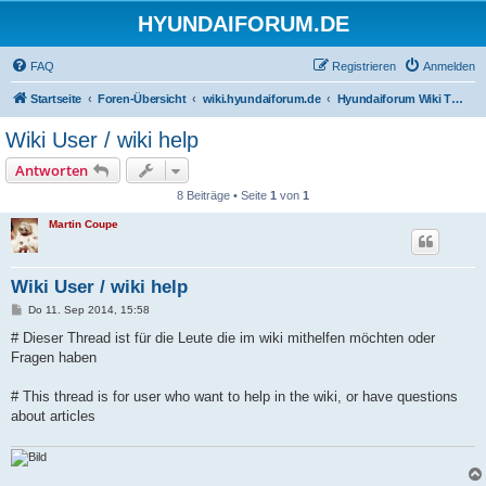
HYUNDAIFORUM.DE
FAQ
Registrieren
Anmelden
Startseite
Foren-Übersicht
wiki.hyundaiforum.de
Hyundaiforum Wiki Thread
Wiki User / wiki help
Antworten
8 Beiträge • Seite
1
von
1
Martin Coupe
Wiki User / wiki help
B
Do 11. Sep 2014, 15:58
e
i
# Dieser Thread ist für die Leute die im wiki mithelfen möchten oder
t
Fragen haben
r
a
g
# This thread is for user who want to help in the wiki, or have questions
about articles