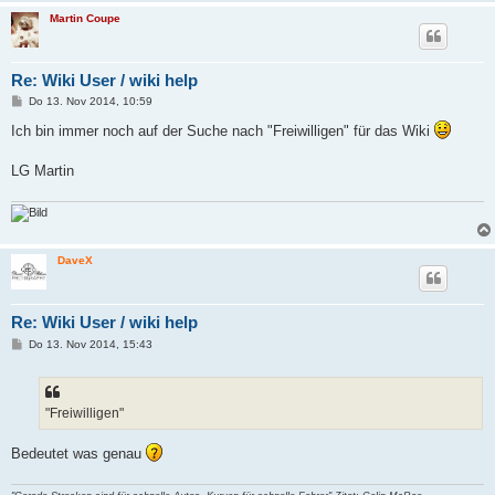
Martin Coupe
Re: Wiki User / wiki help
B
Do 13. Nov 2014, 10:59
e
i
Ich bin immer noch auf der Suche nach "Freiwilligen" für das Wiki
t
r
a
LG Martin
g
DaveX
Re: Wiki User / wiki help
B
Do 13. Nov 2014, 15:43
e
i
t
r
a
"Freiwilligen"
g
Bedeutet was genau