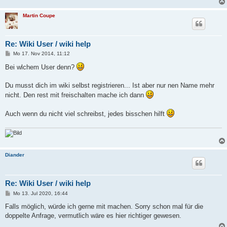
g
Martin Coupe
Re: Wiki User / wiki help
B
Mo 17. Nov 2014, 11:12
e
i
Bei wlchem User denn?
t
r
a
Du musst dich im wiki selbst registrieren... Ist aber nur nen Name mehr
g
nicht. Den rest mit freischalten mache ich dann
Auch wenn du nicht viel schreibst, jedes bisschen hilft
Diander
Re: Wiki User / wiki help
B
Mo 13. Jul 2020, 16:44
e
i
Falls möglich, würde ich gerne mit machen. Sorry schon mal für die
t
doppelte Anfrage, vermutlich wäre es hier richtiger gewesen.
r
a