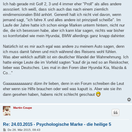
Ich hab gerade mit Golf 2, 3 und 4 immer eher "Proll" als alles andere
assoziiert. Ich weiß, dass sich auch das nach einem ziemlich
eindimensionalen Bild anhört. Generell halt ich nicht viel davon, wenn
jemand sagt, "ich fahre X und alles andere ist prinzipiell scheiße". Im
Laufe der Jahre hatte ich schon einige Marken unterm hintern, nicht nur
die, die ich besessen habe, aber ich kann klar sagen, nichts war bisher
so komfortabel wie mein Hyundai, BMW allerdings ganz knapp dahinter.
Natürlich ist es mir auch egal was andere zu meinem Auto sagen, denn
ich muss damit fahren und mich während des Reisens wohl fühlen.
Was aber wirklich auffällt ist ein deutlicher Wandel der Wahrnehmung. Ich
hatte einige Leute die im Vorfeld sagten "kauf dir ja ned so an Reiskocher,
lieber was Deutsches. Lies mal in den Foren über Hyundai Kia, Mazda &
Co..."
Gaaaaaaaaaaanz dünn ihr lieben, denn in ein Forum schreiben die Leut
eher wenn sie Hilfe brauchen oder weil was kaputt is. Aber wie sie ihn
dann gesehen haben, habens nicht schlecht geschaut
Martin Coupe
Re: 24.03.2015 - Psychologische Marke - die heilige 5
B
Do 26. Mär 2015, 09:43