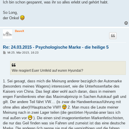
Ich bin schon gespannt, was ihr so alles erlebt und gehört habt.
So Long,
der Onkel
DaveX
Re: 24.03.2015 - Psychologische Marke - die heilige 5
B
Mi 25. Mär 2015, 16:23
e
i
t
r
a
Wie reagiert Euer Umfeld auf euren Hyundai?
g
1. Sei gesagt, dass mich die Meinung anderer bezüglich der Automarke
(besonders meines Wagens) interessiert, wie die Unterhosenfarbe des
Kaisers von China. Das liegt aber wohl auch daran, dass in meinem
engen Familienkreis eher das Maximalprinzip in Sachen Autokauf galt und
gilt. Der andere Teil fährt VW.... (is zwar die Handwerkerausführung mit
ohne alles aber)!!Hauptsache VW!!
2. Man muss die Leute meiner
Meinung nach in zwei Lager teilen (die gestörten Hyundai-aner lass ich
mal außen vor
). Die einen sind imageorientierten Markenfetischisten,
die nur das Geil finden was sie Fahren und zumeist ist das eine deutsche
Marke. Die anderen (ich nenne sie mal die vernünftigen und die fahren