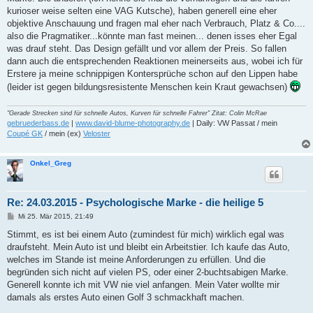
kurioser weise selten eine VAG Kutsche), haben generell eine eher
objektive Anschauung und fragen mal eher nach Verbrauch, Platz & Co....
also die Pragmatiker...könnte man fast meinen... denen isses eher Egal
was drauf steht. Das Design gefällt und vor allem der Preis. So fallen
dann auch die entsprechenden Reaktionen meinerseits aus, wobei ich für
Erstere ja meine schnippigen Kontersprüche schon auf den Lippen habe
(leider ist gegen bildungsresistente Menschen kein Kraut gewachsen)
"Gerade Strecken sind für schnelle Autos, Kurven für schnelle Fahrer" Zitat: Colin McRae
gebruederbass.de
|
www.david-blume-photography.de
| Daily: VW Passat / mein
Coupé GK
/ mein (ex)
Veloster
Onkel_Greg
Re: 24.03.2015 - Psychologische Marke - die heilige 5
B
Mi 25. Mär 2015, 21:49
e
i
Stimmt, es ist bei einem Auto (zumindest für mich) wirklich egal was
t
draufsteht. Mein Auto ist und bleibt ein Arbeitstier. Ich kaufe das Auto,
r
a
welches im Stande ist meine Anforderungen zu erfüllen. Und die
g
begründen sich nicht auf vielen PS, oder einer 2-buchtsabigen Marke.
Generell konnte ich mit VW nie viel anfangen. Mein Vater wollte mir
damals als erstes Auto einen Golf 3 schmackhaft machen.