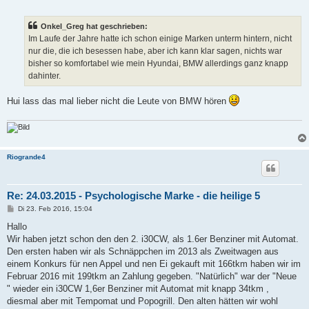
e
i
t
Onkel_Greg hat geschrieben:
r
a
Im Laufe der Jahre hatte ich schon einige Marken unterm hintern, nicht
g
nur die, die ich besessen habe, aber ich kann klar sagen, nichts war
bisher so komfortabel wie mein Hyundai, BMW allerdings ganz knapp
dahinter.
Hui lass das mal lieber nicht die Leute von BMW hören
Riogrande4
Re: 24.03.2015 - Psychologische Marke - die heilige 5
B
Di 23. Feb 2016, 15:04
e
i
Hallo
t
Wir haben jetzt schon den den 2. i30CW, als 1.6er Benziner mit Automat.
r
a
Den ersten haben wir als Schnäppchen im 2013 als Zweitwagen aus
g
einem Konkurs für nen Appel und nen Ei gekauft mit 166tkm haben wir im
Februar 2016 mit 199tkm an Zahlung gegeben. "Natürlich" war der "Neue
" wieder ein i30CW 1,6er Benziner mit Automat mit knapp 34tkm ,
diesmal aber mit Tempomat und Popogrill. Den alten hätten wir wohl