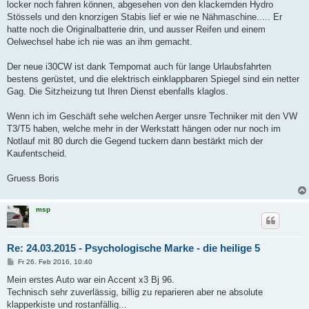
locker noch fahren können, abgesehen von den klackernden Hydro
Stössels und den knorzigen Stabis lief er wie ne Nähmaschine..... Er
hatte noch die Originalbatterie drin, und ausser Reifen und einem
Oelwechsel habe ich nie was an ihm gemacht.
Der neue i30CW ist dank Tempomat auch für lange Urlaubsfahrten
bestens gerüstet, und die elektrisch einklappbaren Spiegel sind ein netter
Gag. Die Sitzheizung tut Ihren Dienst ebenfalls klaglos.
Wenn ich im Geschäft sehe welchen Aerger unsre Techniker mit den VW
T3/T5 haben, welche mehr in der Werkstatt hängen oder nur noch im
Notlauf mit 80 durch die Gegend tuckern dann bestärkt mich der
Kaufentscheid.
Gruess Boris
msp
Re: 24.03.2015 - Psychologische Marke - die heilige 5
B
Fr 26. Feb 2016, 10:40
e
i
Mein erstes Auto war ein Accent x3 Bj 96.
t
Technisch sehr zuverlässig, billig zu reparieren aber ne absolute
r
a
klapperkiste und rostanfällig...