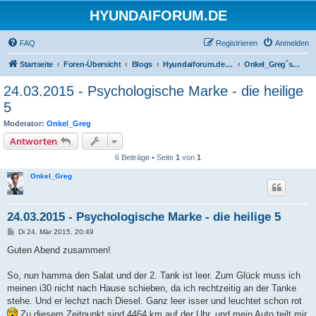
HYUNDAIFORUM.DE
FAQ
Registrieren
Anmelden
Startseite
Foren-Übersicht
Blogs
Hyundaiforum.de Benutzer Blogs
Onkel_Greg´s i30 CW Blog
24.03.2015 - Psychologische Marke - die heilige
5
Moderator:
Onkel_Greg
Antworten
6 Beiträge • Seite
1
von
1
Onkel_Greg
24.03.2015 - Psychologische Marke - die heilige 5
B
Di 24. Mär 2015, 20:49
e
i
Guten Abend zusammen!
t
r
a
So, nun hamma den Salat und der 2. Tank ist leer. Zum Glück muss ich
g
meinen i30 nicht nach Hause schieben, da ich rechtzeitig an der Tanke
stehe. Und er lechzt nach Diesel. Ganz leer isser und leuchtet schon rot
Zu diesem Zeitpunkt sind 4464 km auf der Uhr, und mein Auto teilt mir