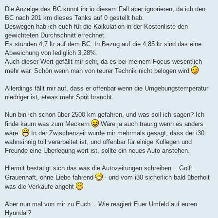
Die Anzeige des BC könnt ihr in diesem Fall aber ignorieren, da ich den
BC nach 201 km dieses Tanks auf 0 gestellt hab.
Deswegen hab ich euch für die Kalkulation in der Kostenliste den
gewichteten Durchschnitt errechnet.
Es stünden 4,7 ltr auf dem BC. In Bezug auf die 4,85 ltr sind das eine
Abweichung von lediglich 3,28%.
Auch dieser Wert gefällt mir sehr, da es bei meinem Focus wesentlich
mehr war. Schön wenn man von teurer Technik nicht belogen wird
Allerdings fällt mir auf, dass er offenbar wenn die Umgebungstemperatur
niedriger ist, etwas mehr Sprit braucht.
Nun bin ich schon über 2500 km gefahren, und was soll ich sagen? Ich
finde kaum was zum Meckern
Wäre ja auch traurig wenn es anders
wäre.
In der Zwischenzeit wurde mir mehrmals gesagt, dass der i30
wahnsinnig toll verarbeitet ist, und offenbar für einige Kollegen und
Freunde eine Überlegung wert ist, sollte ein neues Auto anstehen.
Hiermit bestätigt sich das was die Autozeitungen schreiben... Golf:
Grauenhaft, ohne Liebe fahrend
- und vom i30 sicherlich bald überholt
was die Verkäufe angeht
Aber nun mal von mir zu Euch... Wie reagiert Euer Umfeld auf euren
Hyundai?