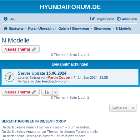
HYUNDAIFORUM.DE
FAQ
Registrieren
Anmelden
Startseite
Foren-Übersicht
Galerie / Showroom
Showroom
N Modelle
N Modelle
Neues Thema
0 Themen • Seite
1
von
1
Bekanntmachungen
Server Update 15.06.2024
Letzter Beitrag von
Martin Coupe
«
Fr 14. Jun 2024, 23:05
Verfasst in
Das Feedback-Forum
Neues Thema
0 Themen • Seite
1
von
1
Gehe zu
BERECHTIGUNGEN IN DIESEM FORUM
Du darfst
keine
neuen Themen in diesem Forum erstellen.
Du darfst
keine
Antworten zu Themen in diesem Forum erstellen.
Du darfst deine Beiträge in diesem Forum
nicht
ändern.