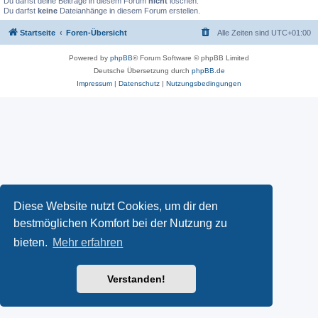
Du darfst deine Beiträge in diesem Forum
nicht
löschen.
Du darfst
keine
Dateianhänge in diesem Forum erstellen.
Startseite
Foren-Übersicht
Alle Zeiten sind
UTC+01:00
Powered by
phpBB
® Forum Software © phpBB Limited
Deutsche Übersetzung durch
phpBB.de
Impressum
|
Datenschutz
|
Nutzungsbedingungen
Diese Website nutzt Cookies, um dir den
bestmöglichen Komfort bei der Nutzung zu
bieten.
Mehr erfahren
Verstanden!