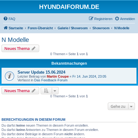
HYUNDAIFORUM.DE
FAQ
Registrieren
Anmelden
Startseite
Foren-Übersicht
Galerie / Showroom
Showroom
N Modelle
N Modelle
Neues Thema
0 Themen • Seite
1
von
1
Bekanntmachungen
Server Update 15.06.2024
Letzter Beitrag von
Martin Coupe
«
Fr 14. Jun 2024, 23:05
Verfasst in
Das Feedback-Forum
Neues Thema
0 Themen • Seite
1
von
1
Gehe zu
BERECHTIGUNGEN IN DIESEM FORUM
Du darfst
keine
neuen Themen in diesem Forum erstellen.
Du darfst
keine
Antworten zu Themen in diesem Forum erstellen.
Du darfst deine Beiträge in diesem Forum
nicht
ändern.