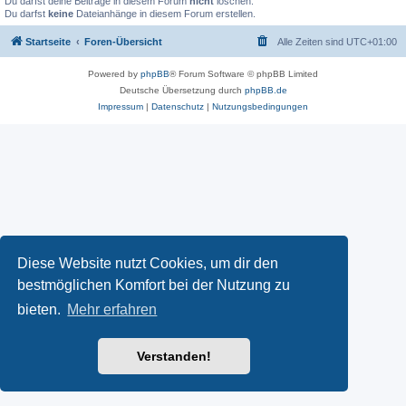
Du darfst deine Beiträge in diesem Forum
nicht
löschen.
Du darfst
keine
Dateianhänge in diesem Forum erstellen.
Startseite
Foren-Übersicht
Alle Zeiten sind
UTC+01:00
Powered by
phpBB
® Forum Software © phpBB Limited
Deutsche Übersetzung durch
phpBB.de
Impressum
|
Datenschutz
|
Nutzungsbedingungen
Diese Website nutzt Cookies, um dir den
bestmöglichen Komfort bei der Nutzung zu
bieten.
Mehr erfahren
Verstanden!