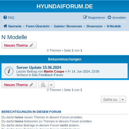
HYUNDAIFORUM.DE
FAQ
Registrieren
Anmelden
Startseite
Foren-Übersicht
Galerie / Showroom
Showroom
N Modelle
N Modelle
Neues Thema
0 Themen • Seite
1
von
1
Bekanntmachungen
Server Update 15.06.2024
Letzter Beitrag von
Martin Coupe
«
Fr 14. Jun 2024, 23:05
Verfasst in
Das Feedback-Forum
Neues Thema
0 Themen • Seite
1
von
1
Gehe zu
BERECHTIGUNGEN IN DIESEM FORUM
Du darfst
keine
neuen Themen in diesem Forum erstellen.
Du darfst
keine
Antworten zu Themen in diesem Forum erstellen.
Du darfst deine Beiträge in diesem Forum
nicht
ändern.