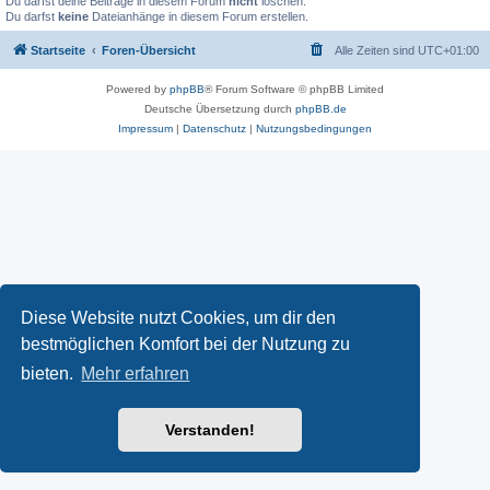
Du darfst deine Beiträge in diesem Forum
nicht
löschen.
Du darfst
keine
Dateianhänge in diesem Forum erstellen.
Startseite
Foren-Übersicht
Alle Zeiten sind
UTC+01:00
Powered by
phpBB
® Forum Software © phpBB Limited
Deutsche Übersetzung durch
phpBB.de
Impressum
|
Datenschutz
|
Nutzungsbedingungen
Diese Website nutzt Cookies, um dir den
bestmöglichen Komfort bei der Nutzung zu
bieten.
Mehr erfahren
Verstanden!