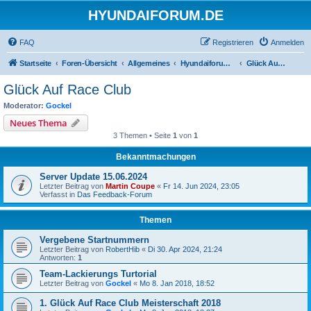
HYUNDAIFORUM.DE
FAQ
Registrieren
Anmelden
Startseite
Foren-Übersicht
Allgemeines
Hyundaiforum E-Sport Community
Glück Auf Race Club
Glück Auf Race Club
Moderator:
Gockel
Neues Thema
3 Themen • Seite
1
von
1
Bekanntmachungen
Server Update 15.06.2024
Letzter Beitrag von
Martin Coupe
«
Fr 14. Jun 2024, 23:05
Verfasst in
Das Feedback-Forum
Themen
Vergebene Startnummern
Letzter Beitrag von
RobertHib
«
Di 30. Apr 2024, 21:24
Antworten:
1
Team-Lackierungs Turtorial
Letzter Beitrag von
Gockel
«
Mo 8. Jan 2018, 18:52
1. Glück Auf Race Club Meisterschaft 2018