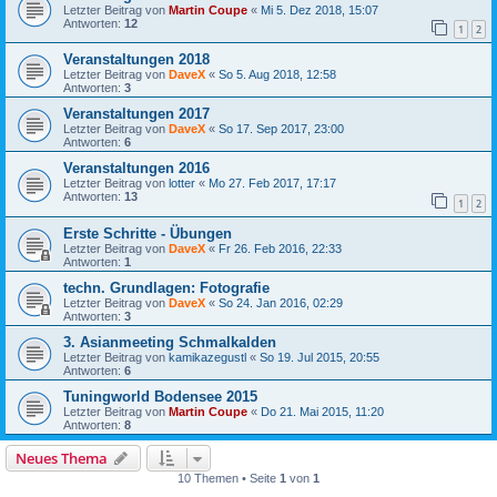
Letzter Beitrag von
Martin Coupe
«
Mi 5. Dez 2018, 15:07
Antworten:
12
1
2
Veranstaltungen 2018
Letzter Beitrag von
DaveX
«
So 5. Aug 2018, 12:58
Antworten:
3
Veranstaltungen 2017
Letzter Beitrag von
DaveX
«
So 17. Sep 2017, 23:00
Antworten:
6
Veranstaltungen 2016
Letzter Beitrag von
lotter
«
Mo 27. Feb 2017, 17:17
Antworten:
13
1
2
Erste Schritte - Übungen
Letzter Beitrag von
DaveX
«
Fr 26. Feb 2016, 22:33
Antworten:
1
techn. Grundlagen: Fotografie
Letzter Beitrag von
DaveX
«
So 24. Jan 2016, 02:29
Antworten:
3
3. Asianmeeting Schmalkalden
Letzter Beitrag von
kamikazegustl
«
So 19. Jul 2015, 20:55
Antworten:
6
Tuningworld Bodensee 2015
Letzter Beitrag von
Martin Coupe
«
Do 21. Mai 2015, 11:20
Antworten:
8
Neues Thema
10 Themen • Seite
1
von
1