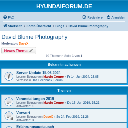
HYUNDAIFORUM.DE
FAQ
Registrieren
Anmelden
Startseite
Foren-Übersicht
Blogs
David Blume Photography
David Blume Photography
Moderator:
DaveX
Neues Thema
10 Themen • Seite
1
von
1
Bekanntmachungen
Server Update 15.06.2024
Letzter Beitrag von
Martin Coupe
«
Fr 14. Jun 2024, 23:05
Verfasst in
Das Feedback-Forum
Themen
Veranstaltungen 2019
Letzter Beitrag von
Martin Coupe
«
Do 13. Jun 2019, 15:21
Antworten:
1
Vorwort
Letzter Beitrag von
DaveX
«
So 24. Feb 2019, 21:26
Antworten:
3
Erfahrungsaustausch