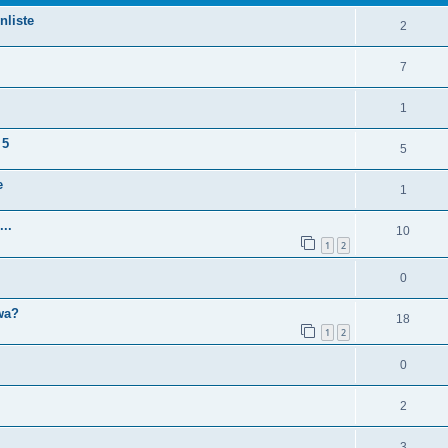
nliste
2
7
1
 5
5
e
1
...
10
1
2
0
twa?
18
1
2
0
2
3