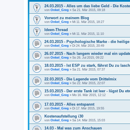
24.03.2015 - Alles um das liebe Geld - Die Koste
von
Onkel_Greg
»
Sa 21. Mär 2015, 09:18
Vorwort zu meinem Blog
von
Onkel_Greg
»
Mi 11. Mär 2015, 18:27
Ideen-Thread
von
Onkel_Greg
»
Mi 11. Mär 2015, 11:10
24.03.2015 - Psychologische Marke - die heilige
von
Onkel_Greg
»
Di 24. Mär 2015, 20:49
26.07.2015 - Nach langem wieder mal ein updat
von
Onkel_Greg
»
So 26. Jul 2015, 09:22
18.03.2015 - Ist ESP zu stark, fährst Du zu lasch
von
Onkel_Greg
»
Sa 21. Mär 2015, 07:37
22.03.2015 - Die Legende vom Drittelmix
von
Onkel_Greg
»
So 22. Mär 2015, 22:07
15.03.2015 - Der erste Tank ist leer - lügst Du e
von
Onkel_Greg
»
Mo 16. Mär 2015, 12:12
17.03.2015 - Alles entspannt
von
Onkel_Greg
»
Di 17. Mär 2015, 19:55
Kostenaufstellung i30
von
Onkel_Greg
»
Sa 14. Mär 2015, 15:03
14.03 - Mal was zum Anschauen