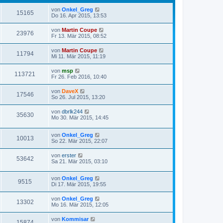
von
Onkel_Greg
15165
Do 16. Apr 2015, 13:53
von
Martin Coupe
23976
Fr 13. Mär 2015, 08:52
von
Martin Coupe
11794
Mi 11. Mär 2015, 11:19
von
msp
113721
Fr 26. Feb 2016, 10:40
von
DaveX
17546
So 26. Jul 2015, 13:20
von
dbrlk244
35630
Mo 30. Mär 2015, 14:45
von
Onkel_Greg
10013
So 22. Mär 2015, 22:07
von
erster
53642
Sa 21. Mär 2015, 03:10
von
Onkel_Greg
9515
Di 17. Mär 2015, 19:55
von
Onkel_Greg
13302
Mo 16. Mär 2015, 12:05
von
Kommisar
15874