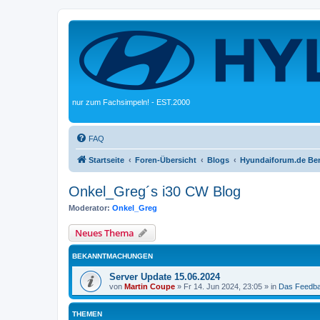
nur zum Fachsimpeln! - EST.2000
FAQ
Startseite
Foren-Übersicht
Blogs
Hyundaiforum.de Be
Onkel_Greg´s i30 CW Blog
Moderator:
Onkel_Greg
Neues Thema
BEKANNTMACHUNGEN
Server Update 15.06.2024
von
Martin Coupe
»
Fr 14. Jun 2024, 23:05
» in
Das Feedb
THEMEN