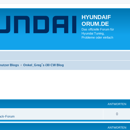
HYUNDAIF
ORUM.DE
Das offizielle Forum für
Hyundai Tuning,
Probleme oder einfach
nutzer Blogs
Onkel_Greg´s i30 CW Blog
ANTWORTEN
0
ack-Forum
ANTWORTEN