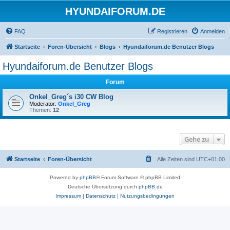
HYUNDAIFORUM.DE
FAQ
Registrieren
Anmelden
Startseite
Foren-Übersicht
Blogs
Hyundaiforum.de Benutzer Blogs
Hyundaiforum.de Benutzer Blogs
Forum
Onkel_Greg´s i30 CW Blog
Moderator:
Onkel_Greg
Themen:
12
Gehe zu
Startseite
Foren-Übersicht
Alle Zeiten sind
UTC+01:00
Powered by
phpBB
® Forum Software © phpBB Limited
Deutsche Übersetzung durch
phpBB.de
Impressum
|
Datenschutz
|
Nutzungsbedingungen