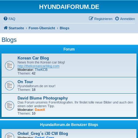
HYUNDAIFORUM.DE
FAQ
Registrieren
Anmelden
Startseite
Foren-Übersicht
Blogs
Blogs
Forum
Korean Car Blog
News from the Korean car blog!
http://thekoreancarblog.com
Moderator:
TheKCB
Themen:
42
On Tour
Hyundaiforum.de on tour!
Themen:
18
David Blume Photography
Das Forum unseres Forenfotografen. Ihr findet tolle neue Bilder und auch den
einen oder anderen Tipp.
Moderator:
DaveX
Themen:
10
Hyundaiforum.de Benutzer Blogs
Onkel_Greg´s i30 CW Blog
Moderator:
Onkel_Greg