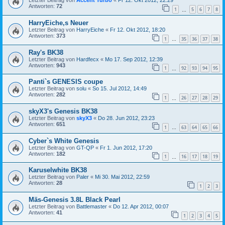
Letzter Beitrag von
Accent Turbo
«
Fr 12. Okt 2012, 22:29
Antworten:
72
1
5
6
7
8
…
HarryEiche,s Neuer
Letzter Beitrag von
HarryEiche
«
Fr 12. Okt 2012, 18:20
Antworten:
373
1
35
36
37
38
…
Ray's BK38
Letzter Beitrag von
Hardfecx
«
Mo 17. Sep 2012, 12:39
Antworten:
943
1
92
93
94
95
…
Panti`s GENESIS coupe
Letzter Beitrag von
solu
«
So 15. Jul 2012, 14:49
Antworten:
282
1
26
27
28
29
…
skyX3's Genesis BK38
Letzter Beitrag von
skyX3
«
Do 28. Jun 2012, 23:23
Antworten:
651
1
63
64
65
66
…
Cyber`s White Genesis
Letzter Beitrag von
GT-QP
«
Fr 1. Jun 2012, 17:20
Antworten:
182
1
16
17
18
19
…
Karuselwhite BK38
Letzter Beitrag von
Paler
«
Mi 30. Mai 2012, 22:59
Antworten:
28
1
2
3
Mäs-Genesis 3.8L Black Pearl
Letzter Beitrag von
Battlemaster
«
Do 12. Apr 2012, 00:07
Antworten:
41
1
2
3
4
5