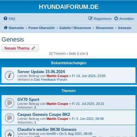
HYUNDAIFORUM.DE
FAQ
Registrieren
Anmelden
Startseite
Foren-Übersicht
Galerie / Showroom
Showroom
Genesis
Genesis
Neues Thema
20 Themen • Seite
1
von
1
Bekanntmachungen
Server Update 15.06.2024
Letzter Beitrag von
Martin Coupe
«
Fr 14. Jun 2024, 23:05
Verfasst in
Das Feedback-Forum
Themen
GV70 Sport
Letzter Beitrag von
Martin Coupe
«
Fr 21. Jul 2023, 20:21
Antworten:
2
Caspas Genesis Coupe BK2
Letzter Beitrag von
Martin Coupe
«
Fr 3. Jun 2022, 09:38
Antworten:
1
Claudio's weißer BK38 Genesis
Letzter Beitrag von
lore99
«
Do 5. Aug 2021, 09:09