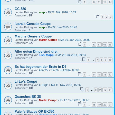
Antworten:
123
1
10
11
12
13
…
GC 386
Letzter Beitrag von
msp
«
Di 22. Mär 2016, 10:27
Antworten:
25
1
2
3
luara´s Genesis Coupe
Letzter Beitrag von
msp
«
Do 22. Jan 2015, 18:42
Antworten:
8
Martins Genesis Coupe
Letzter Beitrag von
Martin Coupe
«
Mo 19. Jan 2015, 09:35
Antworten:
620
1
60
61
62
63
…
Aller guten Dinge sind drei.
Letzter Beitrag von
1220 Moppi
«
Mo 28. Jul 2014, 09:34
Antworten:
97
1
7
8
9
10
…
Es hat begonnen der Erste in D?
Letzter Beitrag von
kane22
«
Sa 26. Jul 2014, 00:03
Antworten:
160
1
14
15
16
17
…
Li-Lo`s Coupé
Letzter Beitrag von
GT-QP
«
Mo 11. Nov 2013, 15:26
Antworten:
101
1
8
9
10
11
…
Guanches BK 38
Letzter Beitrag von
Martin Coupe
«
Di 17. Sep 2013, 08:17
Antworten:
201
1
18
19
20
21
…
Paler's Blaues QP BK380