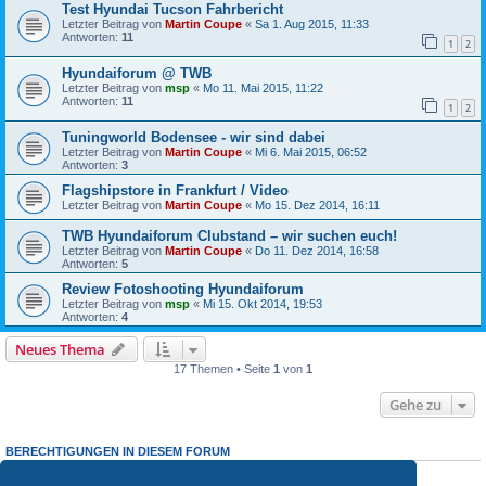
Test Hyundai Tucson Fahrbericht
Letzter Beitrag von
Martin Coupe
«
Sa 1. Aug 2015, 11:33
Antworten:
11
1
2
Hyundaiforum @ TWB
Letzter Beitrag von
msp
«
Mo 11. Mai 2015, 11:22
Antworten:
11
1
2
Tuningworld Bodensee - wir sind dabei
Letzter Beitrag von
Martin Coupe
«
Mi 6. Mai 2015, 06:52
Antworten:
3
Flagshipstore in Frankfurt / Video
Letzter Beitrag von
Martin Coupe
«
Mo 15. Dez 2014, 16:11
TWB Hyundaiforum Clubstand – wir suchen euch!
Letzter Beitrag von
Martin Coupe
«
Do 11. Dez 2014, 16:58
Antworten:
5
Review Fotoshooting Hyundaiforum
Letzter Beitrag von
msp
«
Mi 15. Okt 2014, 19:53
Antworten:
4
Neues Thema
17 Themen • Seite
1
von
1
Gehe zu
BERECHTIGUNGEN IN DIESEM FORUM
Du darfst
keine
neuen Themen in diesem Forum erstellen.