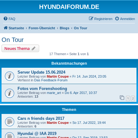
HYUNDAIFORUM.DE
FAQ
Registrieren
Anmelden
Startseite
Foren-Übersicht
Blogs
On Tour
On Tour
Neues Thema
17 Themen • Seite
1
von
1
Bekanntmachungen
Server Update 15.06.2024
Letzter Beitrag von
Martin Coupe
«
Fr 14. Jun 2024, 23:05
Verfasst in
Das Feedback-Forum
Fotos vom Forenshooting
Letzter Beitrag von
marie_art
«
Do 6. Apr 2017, 10:37
Antworten:
13
1
2
Themen
Cars n friends days 2017
Letzter Beitrag von
Martin Coupe
«
So 17. Jul 2022, 19:44
Antworten:
6
Hyundai @ IAA 2019
Letzter Beitrag von
Martin Coupe
«
Do 12. Sep 2019, 13:53