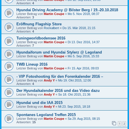
Antworten:
4
Hyundai Driving Academy @ Bilster Berg / 19.-20.10.2018
Letzter Beitrag von
Martin Coupe
«
Mo 5. Nov 2018, 08:37
Antworten:
3
Eröffnung Flagship Store
Letzter Beitrag von
Rockalbert
«
Do 15. Mär 2018, 21:15
Antworten:
4
Tuningworldbodensee 2016
Letzter Beitrag von
Martin Coupe
«
Di 13. Dez 2016, 14:37
Antworten:
7
Hyundaiforum und Hyundai Stylerz @ Legoland
Letzter Beitrag von
Martin Coupe
«
Mo 5. Sep 2016, 15:33
TWB Lineup 2016
Letzter Beitrag von
Martin Coupe
«
Fr 15. Apr 2016, 09:03
- VIP Fotoshooting für den Forenkalender 2016 –
Letzter Beitrag von
Andy Y
«
Mo 19. Okt 2015, 12:00
Antworten:
4
Der Hyundaikalender 2016 und das Video dazu
Letzter Beitrag von
Andy Y
«
So 18. Okt 2015, 21:36
Hyundai und die IAA 2015
Letzter Beitrag von
Andy Y
«
Mi 23. Sep 2015, 18:18
Spontanes Legoland Treffen 2015
Letzter Beitrag von
Martin Coupe
«
Sa 29. Aug 2015, 08:15
Antworten:
15
1
2