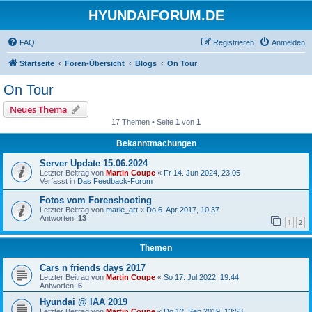
HYUNDAIFORUM.DE
FAQ
Registrieren
Anmelden
Startseite
Foren-Übersicht
Blogs
On Tour
On Tour
Neues Thema
17 Themen • Seite
1
von
1
Bekanntmachungen
Server Update 15.06.2024
Letzter Beitrag von
Martin Coupe
«
Fr 14. Jun 2024, 23:05
Verfasst in
Das Feedback-Forum
Fotos vom Forenshooting
Letzter Beitrag von
marie_art
«
Do 6. Apr 2017, 10:37
Antworten:
13
1
2
Themen
Cars n friends days 2017
Letzter Beitrag von
Martin Coupe
«
So 17. Jul 2022, 19:44
Antworten:
6
Hyundai @ IAA 2019
Letzter Beitrag von
Martin Coupe
«
Do 12. Sep 2019, 13:53