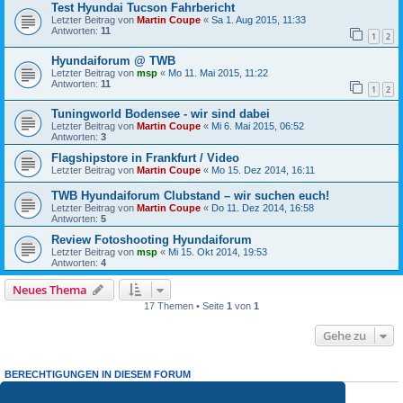
Test Hyundai Tucson Fahrbericht
Letzter Beitrag von
Martin Coupe
«
Sa 1. Aug 2015, 11:33
Antworten:
11
1
2
Hyundaiforum @ TWB
Letzter Beitrag von
msp
«
Mo 11. Mai 2015, 11:22
Antworten:
11
1
2
Tuningworld Bodensee - wir sind dabei
Letzter Beitrag von
Martin Coupe
«
Mi 6. Mai 2015, 06:52
Antworten:
3
Flagshipstore in Frankfurt / Video
Letzter Beitrag von
Martin Coupe
«
Mo 15. Dez 2014, 16:11
TWB Hyundaiforum Clubstand – wir suchen euch!
Letzter Beitrag von
Martin Coupe
«
Do 11. Dez 2014, 16:58
Antworten:
5
Review Fotoshooting Hyundaiforum
Letzter Beitrag von
msp
«
Mi 15. Okt 2014, 19:53
Antworten:
4
Neues Thema
17 Themen • Seite
1
von
1
Gehe zu
BERECHTIGUNGEN IN DIESEM FORUM
Du darfst
keine
neuen Themen in diesem Forum erstellen.