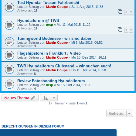
Test Hyundai Tucson Fahrbericht
Letzter Beitrag von
Martin Coupe
«
Sa 1. Aug 2015, 11:33
Antworten:
11
1
2
Hyundaiforum @ TWB
Letzter Beitrag von
msp
«
Mo 11. Mai 2015, 11:22
Antworten:
11
1
2
Tuningworld Bodensee - wir sind dabei
Letzter Beitrag von
Martin Coupe
«
Mi 6. Mai 2015, 06:52
Antworten:
3
Flagshipstore in Frankfurt / Video
Letzter Beitrag von
Martin Coupe
«
Mo 15. Dez 2014, 16:11
TWB Hyundaiforum Clubstand – wir suchen euch!
Letzter Beitrag von
Martin Coupe
«
Do 11. Dez 2014, 16:58
Antworten:
5
Review Fotoshooting Hyundaiforum
Letzter Beitrag von
msp
«
Mi 15. Okt 2014, 19:53
Antworten:
4
Neues Thema
17 Themen • Seite
1
von
1
Gehe zu
BERECHTIGUNGEN IN DIESEM FORUM
Du darfst
keine
neuen Themen in diesem Forum erstellen.