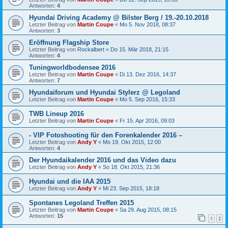
Antworten:
4
Hyundai Driving Academy @ Bilster Berg / 19.-20.10.2018
Letzter Beitrag von
Martin Coupe
«
Mo 5. Nov 2018, 08:37
Antworten:
3
Eröffnung Flagship Store
Letzter Beitrag von
Rockalbert
«
Do 15. Mär 2018, 21:15
Antworten:
4
Tuningworldbodensee 2016
Letzter Beitrag von
Martin Coupe
«
Di 13. Dez 2016, 14:37
Antworten:
7
Hyundaiforum und Hyundai Stylerz @ Legoland
Letzter Beitrag von
Martin Coupe
«
Mo 5. Sep 2016, 15:33
TWB Lineup 2016
Letzter Beitrag von
Martin Coupe
«
Fr 15. Apr 2016, 09:03
- VIP Fotoshooting für den Forenkalender 2016 –
Letzter Beitrag von
Andy Y
«
Mo 19. Okt 2015, 12:00
Antworten:
4
Der Hyundaikalender 2016 und das Video dazu
Letzter Beitrag von
Andy Y
«
So 18. Okt 2015, 21:36
Hyundai und die IAA 2015
Letzter Beitrag von
Andy Y
«
Mi 23. Sep 2015, 18:18
Spontanes Legoland Treffen 2015
Letzter Beitrag von
Martin Coupe
«
Sa 29. Aug 2015, 08:15
Antworten:
15
1
2