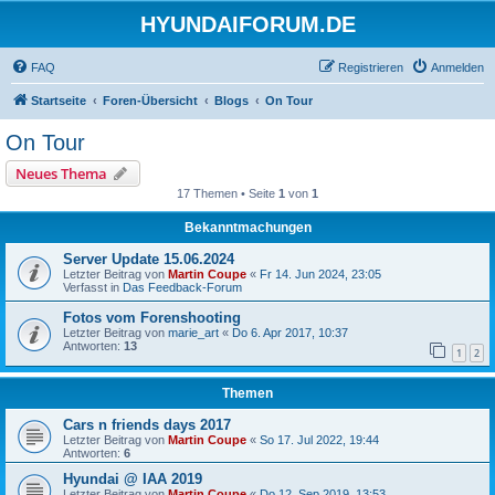
HYUNDAIFORUM.DE
FAQ
Registrieren
Anmelden
Startseite
Foren-Übersicht
Blogs
On Tour
On Tour
Neues Thema
17 Themen • Seite
1
von
1
Bekanntmachungen
Server Update 15.06.2024
Letzter Beitrag von
Martin Coupe
«
Fr 14. Jun 2024, 23:05
Verfasst in
Das Feedback-Forum
Fotos vom Forenshooting
Letzter Beitrag von
marie_art
«
Do 6. Apr 2017, 10:37
Antworten:
13
1
2
Themen
Cars n friends days 2017
Letzter Beitrag von
Martin Coupe
«
So 17. Jul 2022, 19:44
Antworten:
6
Hyundai @ IAA 2019
Letzter Beitrag von
Martin Coupe
«
Do 12. Sep 2019, 13:53