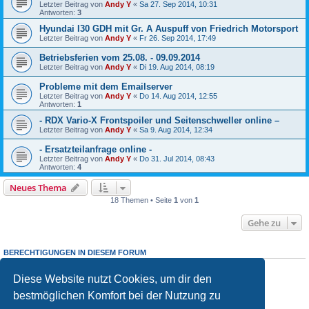
Letzter Beitrag von
Andy Y
«
Sa 27. Sep 2014, 10:31
Antworten:
3
Hyundai I30 GDH mit Gr. A Auspuff von Friedrich Motorsport
Letzter Beitrag von
Andy Y
«
Fr 26. Sep 2014, 17:49
Betriebsferien vom 25.08. - 09.09.2014
Letzter Beitrag von
Andy Y
«
Di 19. Aug 2014, 08:19
Probleme mit dem Emailserver
Letzter Beitrag von
Andy Y
«
Do 14. Aug 2014, 12:55
Antworten:
1
- RDX Vario-X Frontspoiler und Seitenschweller online –
Letzter Beitrag von
Andy Y
«
Sa 9. Aug 2014, 12:34
- Ersatzteilanfrage online -
Letzter Beitrag von
Andy Y
«
Do 31. Jul 2014, 08:43
Antworten:
4
Neues Thema
18 Themen • Seite
1
von
1
Gehe zu
BERECHTIGUNGEN IN DIESEM FORUM
Du darfst
keine
neuen Themen in diesem Forum erstellen.
Du darfst
keine
Antworten zu Themen in diesem Forum erstellen.
Diese Website nutzt Cookies, um dir den
Du darfst deine Beiträge in diesem Forum
nicht
ändern.
bestmöglichen Komfort bei der Nutzung zu
Du darfst deine Beiträge in diesem Forum
nicht
löschen.
Du darfst
keine
Dateianhänge in diesem Forum erstellen.