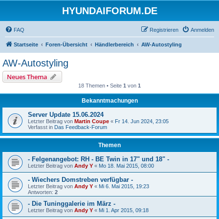
HYUNDAIFORUM.DE
FAQ
Registrieren
Anmelden
Startseite
Foren-Übersicht
Händlerbereich
AW-Autostyling
AW-Autostyling
Neues Thema
18 Themen • Seite
1
von
1
Bekanntmachungen
Server Update 15.06.2024
Letzter Beitrag von
Martin Coupe
«
Fr 14. Jun 2024, 23:05
Verfasst in
Das Feedback-Forum
Themen
- Felgenangebot: RH - BE Twin in 17" und 18" -
Letzter Beitrag von
Andy Y
«
Mo 18. Mai 2015, 08:00
- Wiechers Domstreben verfügbar -
Letzter Beitrag von
Andy Y
«
Mi 6. Mai 2015, 19:23
Antworten:
2
- Die Tuninggalerie im März -
Letzter Beitrag von
Andy Y
«
Mi 1. Apr 2015, 09:18