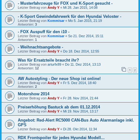
- Musterfahrzeuge für FOX und K-Sport gesucht -
Letzter Beitrag von
Andy Y
«
Mi 28. Jan 2015, 14:08
- K-Sport Gewindefahrwerk für den Hyundai Veloster -
Letzter Beitrag von
Kommisar
«
Mo 5. Jan 2015, 21:19
Antworten:
3
- FOX Auspuff für den i10 -
Letzter Beitrag von
Kommisar
«
So 21. Dez 2014, 15:11
Antworten:
1
- Weihnachtsangebote -
Letzter Beitrag von
Andy Y
«
Do 18. Dez 2014, 12:55
Was für Ersatzteile braucht ihr?
Letzter Beitrag von
arturfx89
«
Do 11. Dez 2014, 13:13
Antworten:
12
1
2
AW Autostyling - Der neue Shop ist online!
Letzter Beitrag von
Andy Y
«
Fr 5. Dez 2014, 18:40
Antworten:
2
Motorshow 2014
Letzter Beitrag von
Andy Y
«
Fr 28. Nov 2014, 21:44
Preiserhöhung Bastuck ab dem 01.12.2014
Letzter Beitrag von
Andy Y
«
Mi 19. Nov 2014, 13:17
Angebot: Red-Alert RC5000 CAN-Bus Auto Alarmanlage inkl.
GPS
Letzter Beitrag von
Andy Y
«
Di 28. Okt 2014, 11:34
RDX Frontspoiler für jedes Hyundai Modell...