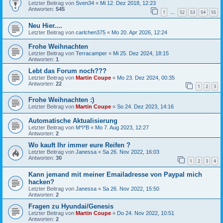
Letzter Beitrag von
Sven34
«
Mi 12. Dez 2018, 12:23
Antworten:
545
1
52
53
54
55
…
Neu Hier....
Letzter Beitrag von
carlchen375
«
Mo 20. Apr 2026, 12:24
Frohe Weihnachten
Letzter Beitrag von
Terracamper
«
Mi 25. Dez 2024, 18:15
Antworten:
1
Lebt das Forum noch???
Letzter Beitrag von
Martin Coupe
«
Mo 23. Dez 2024, 00:35
Antworten:
22
1
2
3
Frohe Weihnachten :)
Letzter Beitrag von
Martin Coupe
«
So 24. Dez 2023, 14:16
Automatische Aktualisierung
Letzter Beitrag von
M*I*B
«
Mo 7. Aug 2023, 12:27
Antworten:
2
Wo kauft Ihr immer eure Reifen ?
Letzter Beitrag von
Janessa
«
Sa 26. Nov 2022, 16:03
Antworten:
30
1
2
3
4
Kann jemand mit meiner Emailadresse von Paypal mich
hacken?
Letzter Beitrag von
Janessa
«
Sa 26. Nov 2022, 15:50
Antworten:
2
Fragen zu Hyundai/Genesis
Letzter Beitrag von
Martin Coupe
«
Do 24. Nov 2022, 10:51
Antworten:
2