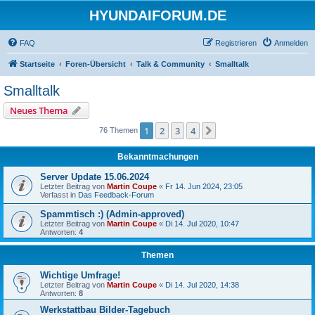
HYUNDAIFORUM.DE
FAQ
Registrieren
Anmelden
Startseite
Foren-Übersicht
Talk & Community
Smalltalk
Smalltalk
Neues Thema
1
2
3
4
Nächste
76 Themen
Bekanntmachungen
Server Update 15.06.2024
Letzter Beitrag von
Martin Coupe
«
Fr 14. Jun 2024, 23:05
Verfasst in
Das Feedback-Forum
Spammtisch :) (Admin-approved)
Letzter Beitrag von
Martin Coupe
«
Di 14. Jul 2020, 10:47
Antworten:
4
Themen
Wichtige Umfrage!
Letzter Beitrag von
Martin Coupe
«
Di 14. Jul 2020, 14:38
Antworten:
8
Werkstattbau Bilder-Tagebuch