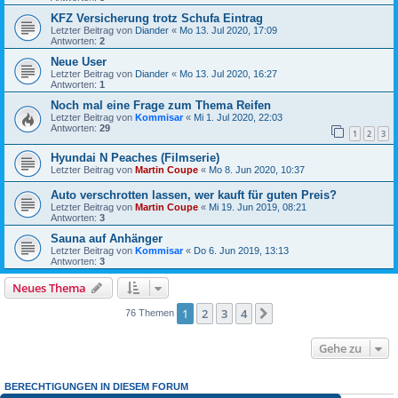
KFZ Versicherung trotz Schufa Eintrag
Letzter Beitrag von
Diander
«
Mo 13. Jul 2020, 17:09
Antworten:
2
Neue User
Letzter Beitrag von
Diander
«
Mo 13. Jul 2020, 16:27
Antworten:
1
Noch mal eine Frage zum Thema Reifen
Letzter Beitrag von
Kommisar
«
Mi 1. Jul 2020, 22:03
Antworten:
29
1
2
3
Hyundai N Peaches (Filmserie)
Letzter Beitrag von
Martin Coupe
«
Mo 8. Jun 2020, 10:37
Auto verschrotten lassen, wer kauft für guten Preis?
Letzter Beitrag von
Martin Coupe
«
Mi 19. Jun 2019, 08:21
Antworten:
3
Sauna auf Anhänger
Letzter Beitrag von
Kommisar
«
Do 6. Jun 2019, 13:13
Antworten:
3
Neues Thema
1
2
3
4
Nächste
76 Themen
Gehe zu
BERECHTIGUNGEN IN DIESEM FORUM