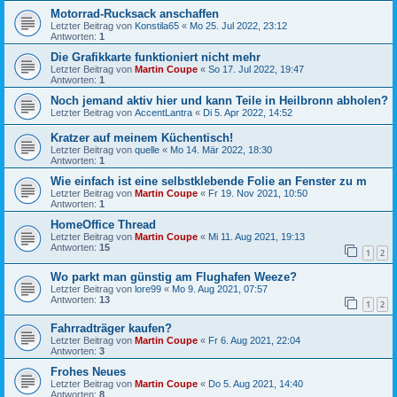
Motorrad-Rucksack anschaffen
Letzter Beitrag von
Konstila65
«
Mo 25. Jul 2022, 23:12
Antworten:
1
Die Grafikkarte funktioniert nicht mehr
Letzter Beitrag von
Martin Coupe
«
So 17. Jul 2022, 19:47
Antworten:
1
Noch jemand aktiv hier und kann Teile in Heilbronn abholen?
Letzter Beitrag von
AccentLantra
«
Di 5. Apr 2022, 14:52
Kratzer auf meinem Küchentisch!
Letzter Beitrag von
quelle
«
Mo 14. Mär 2022, 18:30
Antworten:
1
Wie einfach ist eine selbstklebende Folie an Fenster zu m
Letzter Beitrag von
Martin Coupe
«
Fr 19. Nov 2021, 10:50
Antworten:
1
HomeOffice Thread
Letzter Beitrag von
Martin Coupe
«
Mi 11. Aug 2021, 19:13
Antworten:
15
1
2
Wo parkt man günstig am Flughafen Weeze?
Letzter Beitrag von
lore99
«
Mo 9. Aug 2021, 07:57
Antworten:
13
1
2
Fahrradträger kaufen?
Letzter Beitrag von
Martin Coupe
«
Fr 6. Aug 2021, 22:04
Antworten:
3
Frohes Neues
Letzter Beitrag von
Martin Coupe
«
Do 5. Aug 2021, 14:40
Antworten:
8