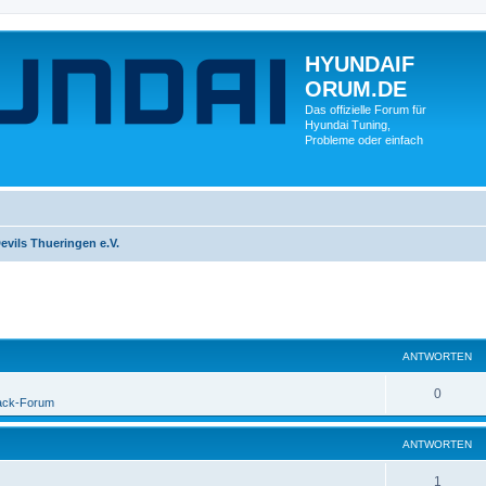
HYUNDAIF
ORUM.DE
Das offizielle Forum für
Hyundai Tuning,
Probleme oder einfach
evils Thueringen e.V.
ANTWORTEN
0
ack-Forum
ANTWORTEN
1