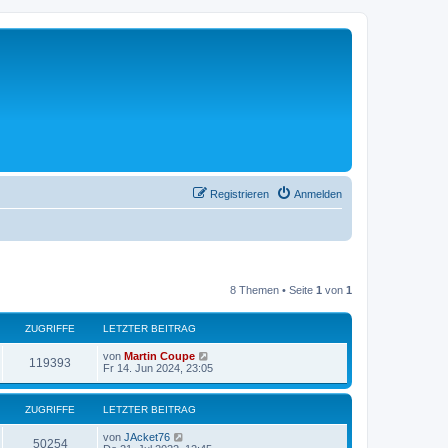
Registrieren
Anmelden
8 Themen • Seite
1
von
1
ZUGRIFFE
LETZTER BEITRAG
von
Martin Coupe
119393
Fr 14. Jun 2024, 23:05
ZUGRIFFE
LETZTER BEITRAG
von
JAcket76
50254