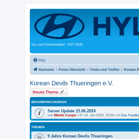
nur zum Fachsimpeln! - EST.2000
FAQ
Startseite
Foren-Übersicht
Clubs und Treffen
Korean D
Korean Devils Thueringen e.V.
Neues Thema
BEKANNTMACHUNGEN
Server Update 15.06.2024
von
Martin Coupe
»
Fr 14. Jun 2024, 23:05
» in
Das Feedb
THEMEN
9 Jahre Korean Devils Thueringen