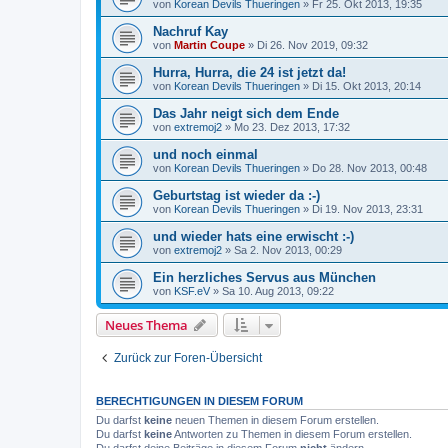
von
Korean Devils Thueringen
»
Fr 25. Okt 2013, 19:35
Nachruf Kay
von
Martin Coupe
»
Di 26. Nov 2019, 09:32
Hurra, Hurra, die 24 ist jetzt da!
von
Korean Devils Thueringen
»
Di 15. Okt 2013, 20:14
Das Jahr neigt sich dem Ende
von
extremoj2
»
Mo 23. Dez 2013, 17:32
und noch einmal
von
Korean Devils Thueringen
»
Do 28. Nov 2013, 00:48
Geburtstag ist wieder da :-)
von
Korean Devils Thueringen
»
Di 19. Nov 2013, 23:31
und wieder hats eine erwischt :-)
von
extremoj2
»
Sa 2. Nov 2013, 00:29
Ein herzliches Servus aus München
von
KSF.eV
»
Sa 10. Aug 2013, 09:22
Neues Thema
Zurück zur Foren-Übersicht
BERECHTIGUNGEN IN DIESEM FORUM
Du darfst
keine
neuen Themen in diesem Forum erstellen.
Du darfst
keine
Antworten zu Themen in diesem Forum erstellen.
Du darfst deine Beiträge in diesem Forum
nicht
ändern.