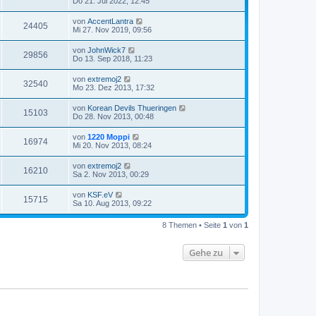
Do 21. Jul 2022, 12:45
von
AccentLantra
24405
Mi 27. Nov 2019, 09:56
von
JohnWick7
29856
Do 13. Sep 2018, 11:23
von
extremoj2
32540
Mo 23. Dez 2013, 17:32
von
Korean Devils Thueringen
15103
Do 28. Nov 2013, 00:48
von
1220 Moppi
16974
Mi 20. Nov 2013, 08:24
von
extremoj2
16210
Sa 2. Nov 2013, 00:29
von
KSF.eV
15715
Sa 10. Aug 2013, 09:22
8 Themen • Seite
1
von
1
Gehe zu