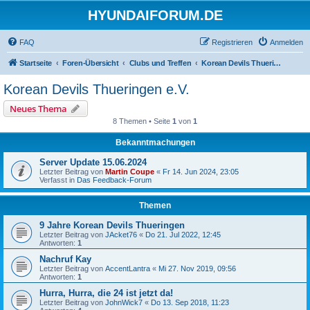
HYUNDAIFORUM.DE
FAQ
Registrieren
Anmelden
Startseite
Foren-Übersicht
Clubs und Treffen
Korean Devils Thueringen e.V.
Korean Devils Thueringen e.V.
Neues Thema
8 Themen • Seite
1
von
1
Bekanntmachungen
Server Update 15.06.2024
Letzter Beitrag von
Martin Coupe
«
Fr 14. Jun 2024, 23:05
Verfasst in
Das Feedback-Forum
Themen
9 Jahre Korean Devils Thueringen
Letzter Beitrag von
JAcket76
«
Do 21. Jul 2022, 12:45
Antworten:
1
Nachruf Kay
Letzter Beitrag von
AccentLantra
«
Mi 27. Nov 2019, 09:56
Antworten:
1
Hurra, Hurra, die 24 ist jetzt da!
Letzter Beitrag von
JohnWick7
«
Do 13. Sep 2018, 11:23