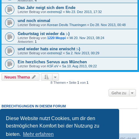
Antworten:
4
Das Jahr neigt sich dem Ende
Letzter Beitrag von
extremoj2
«
Mo 23. Dez 2013, 17:32
und noch einmal
Letzter Beitrag von
Korean Devils Thueringen
«
Do 28. Nov 2013, 00:48
Geburtstag ist wieder da :-)
Letzter Beitrag von
1220 Moppi
«
Mi 20. Nov 2013, 08:24
Antworten:
1
und wieder hats eine erwischt :-)
Letzter Beitrag von
extremoj2
«
Sa 2. Nov 2013, 00:29
Ein herzliches Servus aus München
Letzter Beitrag von
KSF.eV
«
Sa 10. Aug 2013, 09:22
Neues Thema
8 Themen • Seite
1
von
1
Gehe zu
BERECHTIGUNGEN IN DIESEM FORUM
Du darfst
keine
neuen Themen in diesem Forum erstellen.
Du darfst
keine
Antworten zu Themen in diesem Forum erstellen.
Diese Website nutzt Cookies, um dir den
Du darfst deine Beiträge in diesem Forum
nicht
ändern.
bestmöglichen Komfort bei der Nutzung zu
Du darfst deine Beiträge in diesem Forum
nicht
löschen.
Du darfst
keine
Dateianhänge in diesem Forum erstellen.
bieten.
Mehr erfahren
Startseite
Foren-Übersicht
Alle Zeiten sind
UTC+01:00