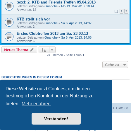
:excl: 2. KTB and Friends Treffen 05.04.2013
Letzter Beitrag von
Guanche
«
Mo 13. Mai 2013, 10:44
Antworten:
14
1
2
KTB stellt sich vor
Letzter Beitrag von
Guanche
«
Sa 6. Apr 2013, 14:37
Antworten:
2
Erstes Clubtreffen 2013 am Sa. 23.03.13
Letzter Beitrag von
Guanche
«
Sa 6. Apr 2013, 14:06
Antworten:
6
Neues Thema
24 Themen • Seite
1
von
1
Gehe zu
BERECHTIGUNGEN IN DIESEM FORUM
Du darfst
keine
neuen Themen in diesem Forum erstellen.
Du darfst
keine
Antworten zu Themen in diesem Forum erstellen.
Diese Website nutzt Cookies, um dir den
Du darfst deine Beiträge in diesem Forum
nicht
ändern.
bestmöglichen Komfort bei der Nutzung zu
Du darfst deine Beiträge in diesem Forum
nicht
löschen.
Du darfst
keine
Dateianhänge in diesem Forum erstellen.
bieten.
Mehr erfahren
Startseite
Foren-Übersicht
Alle Zeiten sind
UTC+01:00
Verstanden!
Powered by
phpBB
® Forum Software © phpBB Limited
Deutsche Übersetzung durch
phpBB.de
Impressum
|
Datenschutz
|
Nutzungsbedingungen