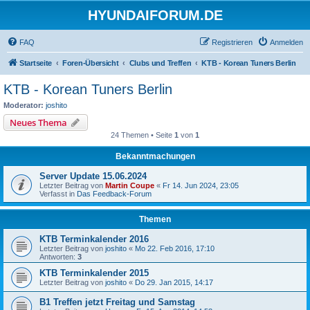
HYUNDAIFORUM.DE
FAQ
Registrieren
Anmelden
Startseite
Foren-Übersicht
Clubs und Treffen
KTB - Korean Tuners Berlin
KTB - Korean Tuners Berlin
Moderator:
joshito
Neues Thema
24 Themen • Seite
1
von
1
Bekanntmachungen
Server Update 15.06.2024
Letzter Beitrag von
Martin Coupe
«
Fr 14. Jun 2024, 23:05
Verfasst in
Das Feedback-Forum
Themen
KTB Terminkalender 2016
Letzter Beitrag von
joshito
«
Mo 22. Feb 2016, 17:10
Antworten:
3
KTB Terminkalender 2015
Letzter Beitrag von
joshito
«
Do 29. Jan 2015, 14:17
B1 Treffen jetzt Freitag und Samstag