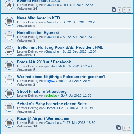
Events: Herbstour 2013
Letzter Beitrag von
Guanche
«
Di 1. Okt 2013, 22:37
Antworten:
24
1
2
3
Neue Mitglieder in KTB
Letzter Beitrag von
Guanche
«
So 22. Sep 2013, 23:28
Antworten:
9
Herbstfest bei Hyundai
Letzter Beitrag von
Guanche
«
So 22. Sep 2013, 23:20
Antworten:
9
Treffen mit Hr. Jung Kook BAE, President HMD
Letzter Beitrag von
Guanche
«
So 22. Sep 2013, 12:04
Antworten:
1
Fotos IAA 2013 auf Facebook
Letzter Beitrag von
joshito
«
Mi 18. Sep 2013, 22:48
Antworten:
5
Wer hat diese 15-jährige Potsdamerin gesehen?
Letzter Beitrag von
skyX3
«
Mo 29. Jul 2013, 20:50
Antworten:
2
Street-Finals in Strausberg
Letzter Beitrag von
schoko
«
So 7. Jul 2013, 12:55
Schoko´s Baby hat seine eigene Seite
Letzter Beitrag von
Homer
«
Do 13. Jun 2013, 16:39
Antworten:
2
Race @ Airport Werneuchen
Letzter Beitrag von
Guanche
«
Fr 17. Mai 2013, 16:59
Antworten:
10
1
2