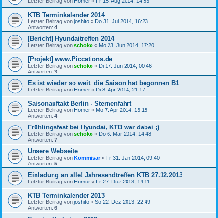
Letzter Beitrag von
Homer
«
Fr 15. Aug 2014, 14:53
KTB Terminkalender 2014
Letzter Beitrag von
joshito
«
Do 31. Jul 2014, 16:23
Antworten:
4
[Bericht] Hyundaitreffen 2014
Letzter Beitrag von
schoko
«
Mo 23. Jun 2014, 17:20
[Projekt] www.Piccations.de
Letzter Beitrag von
schoko
«
Di 17. Jun 2014, 00:46
Antworten:
3
Es ist wieder so weit, die Saison hat begonnen B1
Letzter Beitrag von
Homer
«
Di 8. Apr 2014, 21:17
Saisonauftakt Berlin - Sternenfahrt
Letzter Beitrag von
Homer
«
Mo 7. Apr 2014, 13:18
Antworten:
4
Frühlingsfest bei Hyundai, KTB war dabei ;)
Letzter Beitrag von
schoko
«
Do 6. Mär 2014, 14:48
Antworten:
7
Unsere Webseite
Letzter Beitrag von
Kommisar
«
Fr 31. Jan 2014, 09:40
Antworten:
5
Einladung an alle! Jahresendtreffen KTB 27.12.2013
Letzter Beitrag von
Homer
«
Fr 27. Dez 2013, 14:11
KTB Terminkalender 2013
Letzter Beitrag von
joshito
«
So 22. Dez 2013, 22:49
Antworten:
6