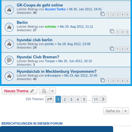
GK-Coupe.de geht online
Letzter Beitrag von
Accent Turbo
«
Mi 30. Jan 2013, 19:41
Antworten:
40
1
2
3
4
5
Berlin
Letzter Beitrag von
schoko
«
Mo 20. Aug 2012, 21:11
Antworten:
27
1
2
3
hyundai club berlin
Letzter Beitrag von
joshito
«
Sa 18. Aug 2012, 23:06
Antworten:
24
1
2
3
Hyundai Club Bremen?
Letzter Beitrag von
Torque
«
Mo 25. Jun 2012, 20:10
Antworten:
3
Hyundaiclub in Mecklenburg Vorpommern?
Letzter Beitrag von
erikvanjure
«
Mo 23. Apr 2012, 22:40
Antworten:
45
1
2
3
4
5
Neues Thema
Seite
1
von
11
1
2
3
4
5
11
Nächste
259 Themen
…
Gehe zu
BERECHTIGUNGEN IN DIESEM FORUM
Du darfst
keine
neuen Themen in diesem Forum erstellen.