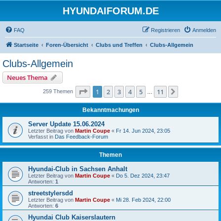
HYUNDAIFORUM.DE
FAQ
Registrieren
Anmelden
Startseite
Foren-Übersicht
Clubs und Treffen
Clubs-Allgemein
Clubs-Allgemein
Neues Thema
Seite
1
von
11
1
2
3
4
5
11
Nächste
259 Themen
…
Bekanntmachungen
Server Update 15.06.2024
Letzter Beitrag von
Martin Coupe
«
Fr 14. Jun 2024, 23:05
Verfasst in
Das Feedback-Forum
Themen
Hyundai-Club in Sachsen Anhalt
Letzter Beitrag von
Martin Coupe
«
Do 5. Dez 2024, 23:47
Antworten:
1
streetstylersdd
Letzter Beitrag von
Martin Coupe
«
Mi 28. Feb 2024, 22:00
Antworten:
6
Hyundai Club Kaiserslautern