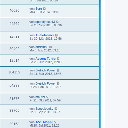
Di 7. Jul 2015, 08:20
von
Borg
40626
Mi 4. Jun 2014, 23:18
von
speedyblue13
44569
Sa 28. Sep 2013, 06:36
von
Auto-Nomer
14211
Sa 30. Mär 2013, 19:56
von
chrism89
30492
Mo 6. Aug 2012, 09:13
von
Accent Turbo
12514
Sa 23. Jun 2012, 19:00
von
Dietrich Power
164159
So 11. Mär 2012, 13:45
von
Dietrich Power
64299
Di 28. Feb 2012, 13:07
von
mautzi
31576
Fr 21. Okt 2011, 07:59
von
Speedjounky
33705
Do 1. Sep 2011, 13:27
von
1220 Moppi
39158
Mi 20. Jul 2011, 12:25