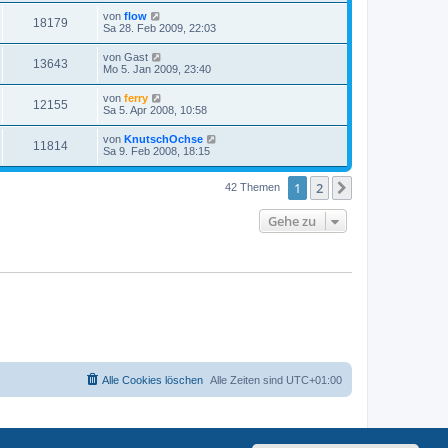
von
flow
18179
Sa 28. Feb 2009, 22:03
von
Gast
13643
Mo 5. Jan 2009, 23:40
von
ferry
12155
Sa 5. Apr 2008, 10:58
von
KnutschOchse
11814
Sa 9. Feb 2008, 18:15
1
2
Nächste
42 Themen
Gehe zu
Alle Cookies löschen
Alle Zeiten sind
UTC+01:00