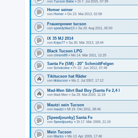
von
Tucson-Babe
»
Di 7. Jul 2015, 07:39
Homer seiner
von
Homer
»
Do 23. Mai 2013, 02:08
Frauenpower tucson
von
speedyblue13
»
Sa 20. Aug 2011, 05:50
IX 35 MJ 2014
von
Kripo77
»
Sa 30. Mär 2013, 18:44
Black Tucson LPG
von
chrism89
»
Mo 14. Mär 2011, 12:25
Santa Fe (SM) - 20" SchmidtFelgen
von
Schokotee
»
Fr 22. Jun 2012, 07:48
Tikitucson hat Räder
von
tikitucson
»
Mo 2. Jul 2007, 17:12
Mad-Men fährt Bad Boy (Santa Fe 2,4 l
von
Mad-Men
»
Sa 29. Mai 2010, 11:19
Mautzi sein Tucson
von
mautzi
»
Mi 19. Okt 2011, 08:46
[Speedjounky] Santa Fe
von
Speedjounky
»
Di 17. Mär 2009, 21:19
Mein Tucson
von
Macks
»
Mo 13. Apr 2009, 17:48