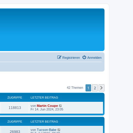
Registrieren
Anmelden
1
2
Nächste
42 Themen
ZUGRIFFE
LETZTER BEITRAG
von
Martin Coupe
118813
Fr 14. Jun 2024, 23:05
ZUGRIFFE
LETZTER BEITRAG
von
Tucson-Babe
26983