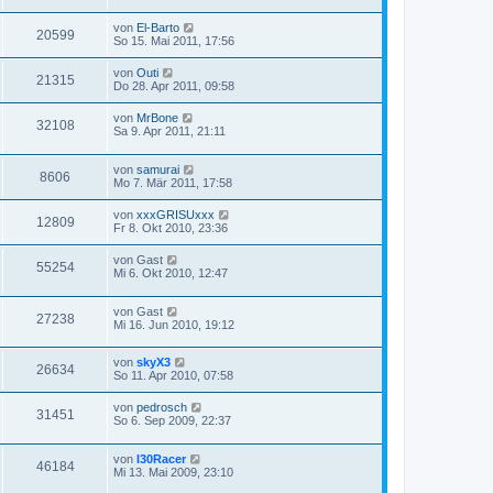
von
El-Barto
20599
So 15. Mai 2011, 17:56
von
Outi
21315
Do 28. Apr 2011, 09:58
von
MrBone
32108
Sa 9. Apr 2011, 21:11
von
samurai
8606
Mo 7. Mär 2011, 17:58
von
xxxGRISUxxx
12809
Fr 8. Okt 2010, 23:36
von
Gast
55254
Mi 6. Okt 2010, 12:47
von
Gast
27238
Mi 16. Jun 2010, 19:12
von
skyX3
26634
So 11. Apr 2010, 07:58
von
pedrosch
31451
So 6. Sep 2009, 22:37
von
I30Racer
46184
Mi 13. Mai 2009, 23:10