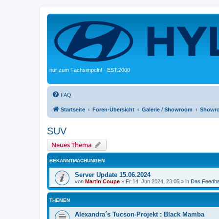
nur zum Fachsimpeln! - EST.2000
FAQ
Startseite
Foren-Übersicht
Galerie / Showroom
Showr
SUV
Neues Thema
BEKANNTMACHUNGEN
Server Update 15.06.2024
von
Martin Coupe
»
Fr 14. Jun 2024, 23:05
» in
Das Feedb
THEMEN
Alexandra´s Tucson-Projekt : Black Mamba