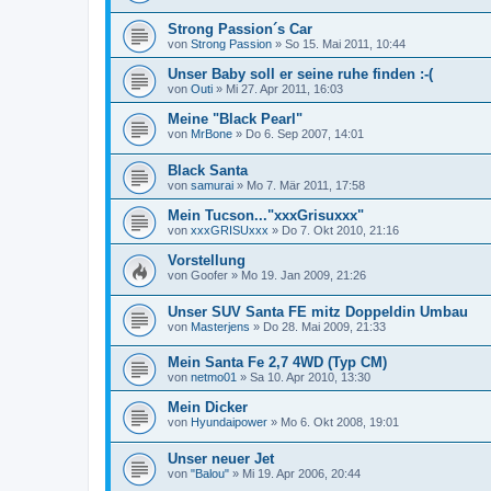
Strong Passion´s Car
von
Strong Passion
»
So 15. Mai 2011, 10:44
Unser Baby soll er seine ruhe finden :-(
von
Outi
»
Mi 27. Apr 2011, 16:03
Meine "Black Pearl"
von
MrBone
»
Do 6. Sep 2007, 14:01
Black Santa
von
samurai
»
Mo 7. Mär 2011, 17:58
Mein Tucson..."xxxGrisuxxx"
von
xxxGRISUxxx
»
Do 7. Okt 2010, 21:16
Vorstellung
von
Goofer
»
Mo 19. Jan 2009, 21:26
Unser SUV Santa FE mitz Doppeldin Umbau
von
Masterjens
»
Do 28. Mai 2009, 21:33
Mein Santa Fe 2,7 4WD (Typ CM)
von
netmo01
»
Sa 10. Apr 2010, 13:30
Mein Dicker
von
Hyundaipower
»
Mo 6. Okt 2008, 19:01
Unser neuer Jet
von
"Balou"
»
Mi 19. Apr 2006, 20:44