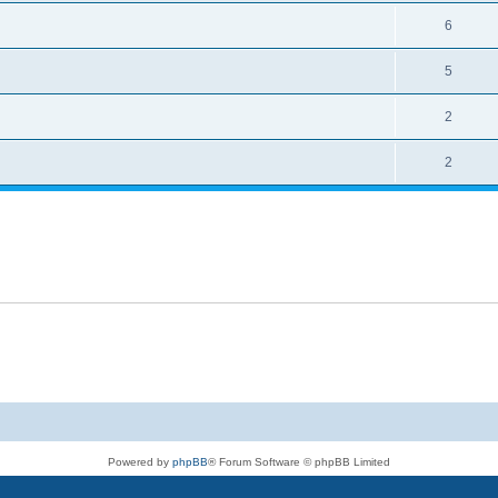
6
5
2
2
Powered by
phpBB
® Forum Software © phpBB Limited
Deutsche Übersetzung durch
phpBB.de