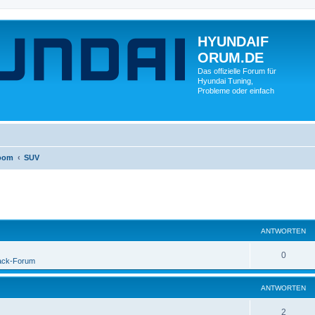
HYUNDAIF
ORUM.DE
Das offizielle Forum für
Hyundai Tuning,
Probleme oder einfach
oom
SUV
ANTWORTEN
0
ack-Forum
ANTWORTEN
2