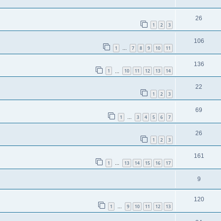
26
1
2
3
106
1
7
8
9
10
11
…
136
1
10
11
12
13
14
…
22
1
2
3
69
1
3
4
5
6
7
…
26
1
2
3
161
1
13
14
15
16
17
…
9
120
1
9
10
11
12
13
…