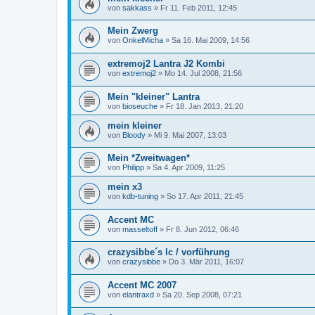
von
sakkass
»
Fr 11. Feb 2011, 12:45
Mein Zwerg
von
OnkelMicha
»
Sa 16. Mai 2009, 14:56
extremoj2 Lantra J2 Kombi
von
extremoj2
»
Mo 14. Jul 2008, 21:56
Mein "kleiner" Lantra
von
bioseuche
»
Fr 18. Jan 2013, 21:20
mein kleiner
von
Bloody
»
Mi 9. Mai 2007, 13:03
Mein *Zweitwagen*
von
Philipp
»
Sa 4. Apr 2009, 11:25
mein x3
von
kdb-tuning
»
So 17. Apr 2011, 21:45
Accent MC
von
masseltoff
»
Fr 8. Jun 2012, 06:46
crazysibbe´s lc / vorführung
von
crazysibbe
»
Do 3. Mär 2011, 16:07
Accent MC 2007
von
elantraxd
»
Sa 20. Sep 2008, 07:21