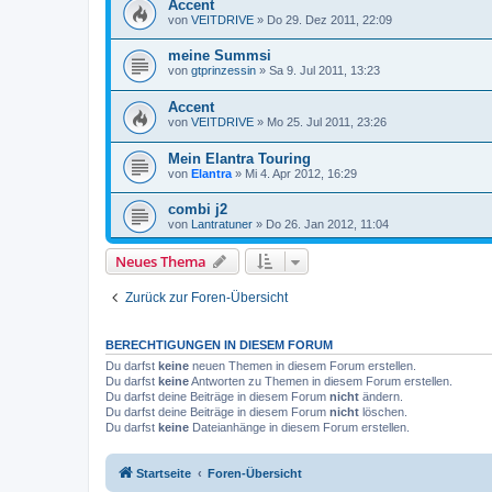
Accent
von
VEITDRIVE
»
Do 29. Dez 2011, 22:09
meine Summsi
von
gtprinzessin
»
Sa 9. Jul 2011, 13:23
Accent
von
VEITDRIVE
»
Mo 25. Jul 2011, 23:26
Mein Elantra Touring
von
Elantra
»
Mi 4. Apr 2012, 16:29
combi j2
von
Lantratuner
»
Do 26. Jan 2012, 11:04
Neues Thema
Zurück zur Foren-Übersicht
BERECHTIGUNGEN IN DIESEM FORUM
Du darfst
keine
neuen Themen in diesem Forum erstellen.
Du darfst
keine
Antworten zu Themen in diesem Forum erstellen.
Du darfst deine Beiträge in diesem Forum
nicht
ändern.
Du darfst deine Beiträge in diesem Forum
nicht
löschen.
Du darfst
keine
Dateianhänge in diesem Forum erstellen.
Startseite
Foren-Übersicht