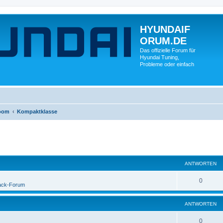
HYUNDAIF
ORUM.DE
Das offizielle Forum für
Hyundai Tuning,
Probleme oder einfach
oom
Kompaktklasse
ANTWORTEN
0
ack-Forum
ANTWORTEN
0