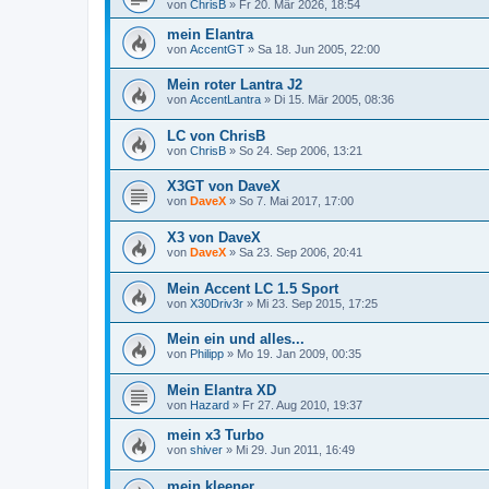
von
ChrisB
»
Fr 20. Mär 2026, 18:54
mein Elantra
von
AccentGT
»
Sa 18. Jun 2005, 22:00
Mein roter Lantra J2
von
AccentLantra
»
Di 15. Mär 2005, 08:36
LC von ChrisB
von
ChrisB
»
So 24. Sep 2006, 13:21
X3GT von DaveX
von
DaveX
»
So 7. Mai 2017, 17:00
X3 von DaveX
von
DaveX
»
Sa 23. Sep 2006, 20:41
Mein Accent LC 1.5 Sport
von
X30Driv3r
»
Mi 23. Sep 2015, 17:25
Mein ein und alles...
von
Philipp
»
Mo 19. Jan 2009, 00:35
Mein Elantra XD
von
Hazard
»
Fr 27. Aug 2010, 19:37
mein x3 Turbo
von
shiver
»
Mi 29. Jun 2011, 16:49
mein kleener