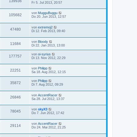
139936
Fr 5. Jul 2013, 20:57
von
MugguBuggu
105682
Do 20. Jun 2013, 12:57
von
extremoj2
47480
Di 12. Feb 2013, 09:40
von
Bloody
11684
Di 22. Jan 2013, 13:00
von
oi-syrius
177757
Di 13. Nov 2012, 22:29
von
Philipp
22251
Sa 18. Aug 2012, 12:15
von
Philipp
35872
Di 7. Aug 2012, 09:29
von
AccentRacer
26846
Sa 28. Jul 2012, 13:37
von
skyX3
78045
Do 7. Jun 2012, 17:42
von
AccentRacer
29114
Do 24. Mai 2012, 21:25