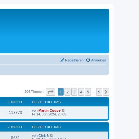
Registrieren
Anmelden
Seite
1
von
9
1
2
3
4
5
9
Nächste
204 Themen
…
ZUGRIFFE
LETZTER BEITRAG
von
Martin Coupe
118873
Fr 14. Jun 2024, 23:05
ZUGRIFFE
LETZTER BEITRAG
von
ChrisB
5681