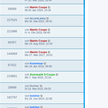
Fr 20. Mär 2026, 18:54
von
Martin Coupe
56069
Mi 24. Apr 2024, 15:16
von
AccentLantra
227625
Mo 30. Mai 2022, 09:42
von
Martin Coupe
221886
Fr 4. Okt 2019, 09:49
von
Martin Coupe
66357
Mo 19. Aug 2019, 12:34
von
Martin Coupe
144069
Mo 27. Mär 2017, 10:51
von
Kommisar
67422
Mo 18. Apr 2016, 09:58
von
Automatik S-Coupe
219981
Mo 7. Sep 2015, 22:16
von
Bomber
28999
Di 19. Mai 2015, 09:20
von
bolcher
182797
Do 19. Jun 2014, 22:06
von
bolcher