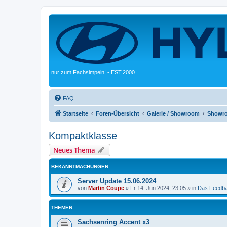
nur zum Fachsimpeln! - EST.2000
FAQ
Startseite
Foren-Übersicht
Galerie / Showroom
Showr
Kompaktklasse
Neues Thema
BEKANNTMACHUNGEN
Server Update 15.06.2024
von
Martin Coupe
»
Fr 14. Jun 2024, 23:05
» in
Das Feedb
THEMEN
Sachsenring Accent x3