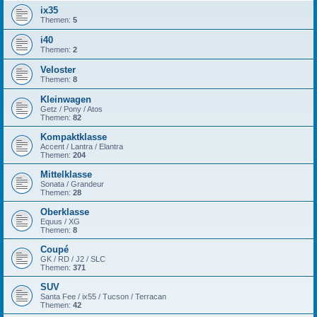
ix35
Themen:
5
i40
Themen:
2
Veloster
Themen:
8
Kleinwagen
Getz / Pony / Atos
Themen:
82
Kompaktklasse
Accent / Lantra / Elantra
Themen:
204
Mittelklasse
Sonata / Grandeur
Themen:
28
Oberklasse
Equus / XG
Themen:
8
Coupé
GK / RD / J2 / SLC
Themen:
371
SUV
Santa Fee / ix55 / Tucson / Terracan
Themen:
42