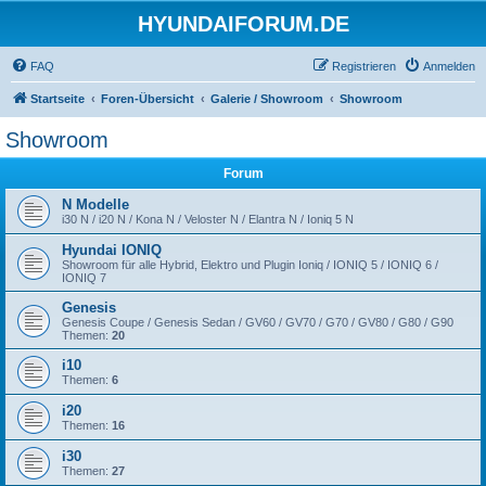
HYUNDAIFORUM.DE
FAQ
Registrieren
Anmelden
Startseite
Foren-Übersicht
Galerie / Showroom
Showroom
Showroom
Forum
N Modelle
i30 N / i20 N / Kona N / Veloster N / Elantra N / Ioniq 5 N
Hyundai IONIQ
Showroom für alle Hybrid, Elektro und Plugin Ioniq / IONIQ 5 / IONIQ 6 /
IONIQ 7
Genesis
Genesis Coupe / Genesis Sedan / GV60 / GV70 / G70 / GV80 / G80 / G90
Themen:
20
i10
Themen:
6
i20
Themen:
16
i30
Themen:
27