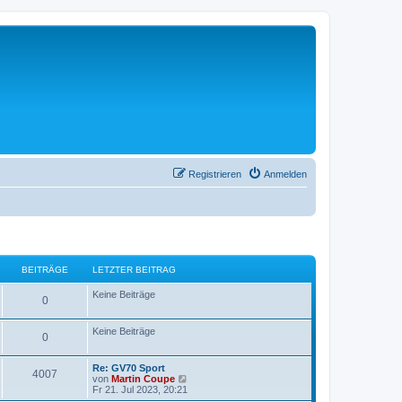
Registrieren
Anmelden
BEITRÄGE
LETZTER BEITRAG
Keine Beiträge
0
Keine Beiträge
0
Re: GV70 Sport
4007
N
von
Martin Coupe
e
Fr 21. Jul 2023, 20:21
u