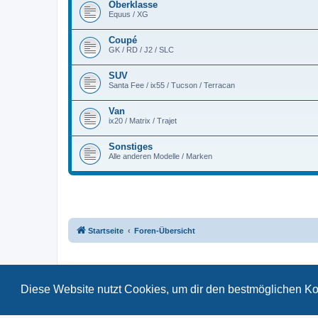
Oberklasse
Equus / XG
Coupé
GK / RD / J2 / SLC
SUV
Santa Fee / ix55 / Tucson / Terracan
Van
ix20 / Matrix / Trajet
Sonstiges
Alle anderen Modelle / Marken
Startseite
Foren-Übersicht
Diese Website nutzt Cookies, um dir den bestmöglichen Ko