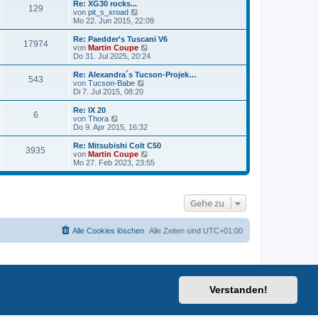
e
Re: XG30 rocks...
r
129
B
s
N
von
pit_s_xroad
a
e
t
e
Mo 22. Jun 2015, 22:09
g
i
e
u
t
r
e
Re: Paedder's Tuscani V6
r
17974
B
s
N
von
Martin Coupe
a
e
t
e
Do 31. Jul 2025, 20:24
g
i
e
u
t
r
e
Re: Alexandra´s Tucson-Projek…
r
543
B
s
N
von
Tucson-Babe
a
e
t
e
Di 7. Jul 2015, 08:20
g
i
e
u
t
r
e
Re: IX 20
r
6
B
s
N
von
Thora
a
e
t
e
Do 9. Apr 2015, 16:32
g
i
e
u
t
r
e
Re: Mitsubishi Colt C50
r
3935
B
s
N
von
Martin Coupe
a
e
t
e
Mo 27. Feb 2023, 23:55
g
i
e
u
t
r
e
r
B
s
a
e
t
Gehe zu
g
i
e
t
r
r
B
a
e
Alle Cookies löschen
Alle Zeiten sind
UTC+01:00
g
i
t
r
a
g
Verstanden!