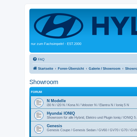
nur zum Fachsimpeln! - EST.2000
FAQ
Startseite
Foren-Übersicht
Galerie / Showroom
Showr
Showroom
FORUM
N Modelle
i30 N / i20 N / Kona N / Veloster N / Elantra N / Ioniq 5 N
Hyundai IONIQ
Showroom für alle Hybrid, Elektro und Plugin Ioniq / IONIQ 5
Genesis
Genesis Coupe / Genesis Sedan / GV60 / GV70 / G70 / GV8