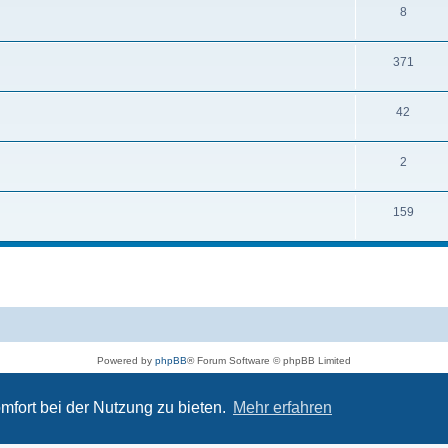
8
371
42
2
159
Powered by
phpBB
® Forum Software © phpBB Limited
Deutsche Übersetzung durch
phpBB.de
Impressum
|
Datenschutz
|
Nutzungsbedingungen
mfort bei der Nutzung zu bieten.
Mehr erfahren