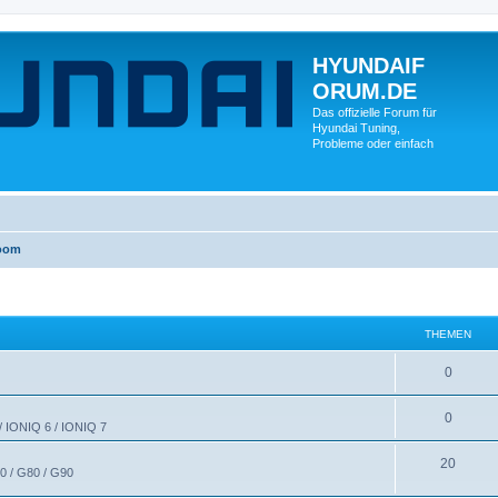
HYUNDAIF
ORUM.DE
Das offizielle Forum für
Hyundai Tuning,
Probleme oder einfach
oom
THEMEN
0
0
 / IONIQ 6 / IONIQ 7
20
0 / G80 / G90