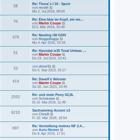
e
Re: Thora´s I 10 - Sport
58
s
N
von
revoth
t
e
Mo 2. Jul 2018, 08:04
e
u
r
e
Re: Eine Idee im Kopf, ein we…
70
B
s
N
von
Martin Coupe
e
t
e
Di 5. Mär 2024, 15:49
i
e
u
t
r
e
Re: Neuling i30 GDH
r
370
B
s
N
von
MugguBuggu
a
e
t
e
Mo 4. Apr 2016, 23:34
g
i
e
u
t
r
e
Re: Hyundai ix35 Total Umbau …
r
51
B
s
N
von
Martin Coupe
a
e
t
e
Do 23. Jul 2015, 10:41
g
i
e
u
t
r
e
N
von
driver91
r
33
B
s
e
Do 5. Sep 2013, 18:17
a
e
t
u
g
i
e
e
Re: DaveX's Veloster
t
r
414
s
N
von
Martin Coupe
r
B
t
e
So 20. Jun 2021, 10:45
a
e
e
u
g
i
r
e
Re: und mein Pony X2,0L
t
B
2552
s
N
von
Schokotee
r
e
t
e
Di 10. Mai 2016, 11:48
a
i
e
u
g
t
r
e
Sachsenring Accent x3
r
6210
B
s
N
von
ChrisB
a
e
t
e
Fr 20. Mär 2026, 18:54
g
i
e
u
t
r
e
Re: Vorstellung meines NF 2.4…
r
697
B
s
N
von
Auto-Nomer
a
e
t
e
Do 9. Apr 2015, 17:51
g
i
e
u
t
r