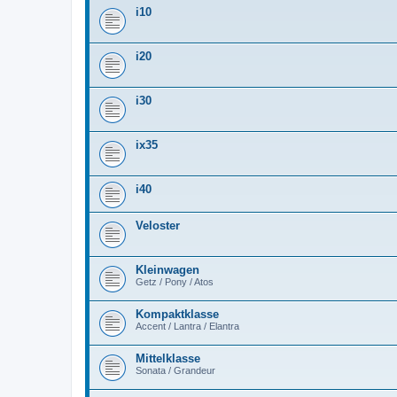
i10
i20
i30
ix35
i40
Veloster
Kleinwagen
Getz / Pony / Atos
Kompaktklasse
Accent / Lantra / Elantra
Mittelklasse
Sonata / Grandeur