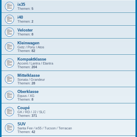
ix35
Themen:
5
i40
Themen:
2
Veloster
Themen:
8
Kleinwagen
Getz / Pony / Atos
Themen:
82
Kompaktklasse
Accent / Lantra / Elantra
Themen:
204
Mittelklasse
Sonata / Grandeur
Themen:
28
Oberklasse
Equus / XG
Themen:
8
Coupé
GK / RD / J2 / SLC
Themen:
371
SUV
Santa Fee / ix55 / Tucson / Terracan
Themen:
42