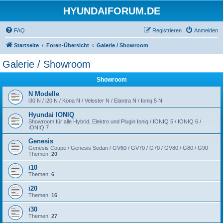
HYUNDAIFORUM.DE
FAQ
Registrieren
Anmelden
Startseite
Foren-Übersicht
Galerie / Showroom
Galerie / Showroom
Showroom
N Modelle
i30 N / i20 N / Kona N / Veloster N / Elantra N / Ioniq 5 N
Hyundai IONIQ
Showroom für alle Hybrid, Elektro und Plugin Ioniq / IONIQ 5 / IONIQ 6 /
IONIQ 7
Genesis
Genesis Coupe / Genesis Sedan / GV60 / GV70 / G70 / GV80 / G80 / G90
Themen:
20
i10
Themen:
6
i20
Themen:
16
i30
Themen:
27