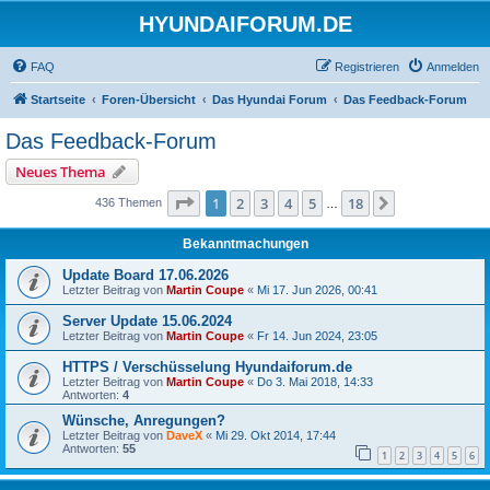
HYUNDAIFORUM.DE
FAQ
Registrieren
Anmelden
Startseite
Foren-Übersicht
Das Hyundai Forum
Das Feedback-Forum
Das Feedback-Forum
Neues Thema
Seite
1
von
18
1
2
3
4
5
18
Nächste
436 Themen
…
Bekanntmachungen
Update Board 17.06.2026
Letzter Beitrag von
Martin Coupe
«
Mi 17. Jun 2026, 00:41
Server Update 15.06.2024
Letzter Beitrag von
Martin Coupe
«
Fr 14. Jun 2024, 23:05
HTTPS / Verschüsselung Hyundaiforum.de
Letzter Beitrag von
Martin Coupe
«
Do 3. Mai 2018, 14:33
Antworten:
4
Wünsche, Anregungen?
Letzter Beitrag von
DaveX
«
Mi 29. Okt 2014, 17:44
Antworten:
55
1
2
3
4
5
6