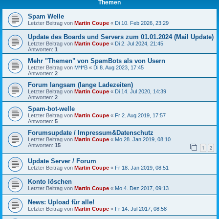
Themen
Spam Welle
Letzter Beitrag von
Martin Coupe
«
Di 10. Feb 2026, 23:29
Update des Boards und Servers zum 01.01.2024 (Mail Update)
Letzter Beitrag von
Martin Coupe
«
Di 2. Jul 2024, 21:45
Antworten:
1
Mehr "Themen" von SpamBots als von Usern
Letzter Beitrag von
M*I*B
«
Di 8. Aug 2023, 17:45
Antworten:
2
Forum langsam (lange Ladezeiten)
Letzter Beitrag von
Martin Coupe
«
Di 14. Jul 2020, 14:39
Antworten:
2
Spam-bot-welle
Letzter Beitrag von
Martin Coupe
«
Fr 2. Aug 2019, 17:57
Antworten:
5
Forumsupdate / Impressum&Datenschutz
Letzter Beitrag von
Martin Coupe
«
Mo 28. Jan 2019, 08:10
Antworten:
15
1
2
Update Server / Forum
Letzter Beitrag von
Martin Coupe
«
Fr 18. Jan 2019, 08:51
Konto löschen
Letzter Beitrag von
Martin Coupe
«
Mo 4. Dez 2017, 09:13
News: Upload für alle!
Letzter Beitrag von
Martin Coupe
«
Fr 14. Jul 2017, 08:58