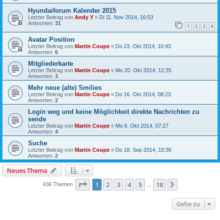
Hyundaiforum Kalender 2015
Letzter Beitrag von
Andy Y
«
Di 11. Nov 2014, 16:53
Antworten:
31
1
2
3
4
Avatar Position
Letzter Beitrag von
Martin Coupe
«
Do 23. Okt 2014, 10:43
Antworten:
6
Mitgliederkarte
Letzter Beitrag von
Martin Coupe
«
Mo 20. Okt 2014, 12:25
Antworten:
3
Mehr neue (alte) Smilies
Letzter Beitrag von
Martin Coupe
«
Do 16. Okt 2014, 08:23
Antworten:
2
Login weg und keine Möglichkeit direkte Nachrichten zu
sende
Letzter Beitrag von
Martin Coupe
«
Mo 6. Okt 2014, 07:27
Antworten:
4
Suche
Letzter Beitrag von
Martin Coupe
«
Do 18. Sep 2014, 10:36
Antworten:
2
Neues Thema
Seite
1
von
18
1
2
3
4
5
18
Nächste
436 Themen
…
Gehe zu