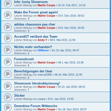
Info: Ioniq Showroom
Letzter Beitrag von
Martin Coupe
«
Di 14. Feb 2017, 14:15
Make the Forum great again!
Letzter Beitrag von
Martin Coupe
«
Di 6. Dez 2016, 09:52
Antworten:
3
adidas chaussure pas cher
Letzter Beitrag von
Martin Coupe
«
Di 8. Nov 2016, 18:05
Antworten:
3
AccentGT verlässt das Team
Letzter Beitrag von
Andy Y
«
Mi 6. Mai 2015, 11:59
Nichts mehr vorhanden?
Letzter Beitrag von
I30Racer
«
Do 16. Apr 2015, 08:47
Antworten:
2
Forenuhrzeit
Letzter Beitrag von
Martin Coupe
«
Mi 1. Apr 2015, 10:38
Antworten:
5
Berechtigungen der User
Letzter Beitrag von
marcel1990
«
Mi 18. Mär 2015, 11:49
Antworten:
2
Showroom Umstrukturierung²
Letzter Beitrag von
Martin Coupe
«
Di 13. Jan 2015, 08:41
Antworten:
7
Sticker
Letzter Beitrag von
caspa
«
Di 6. Jan 2015, 14:55
Downtime Forum Mittwochs
Letzter Beitrag von
Martin Coupe
«
Do 18. Dez 2014, 00:07