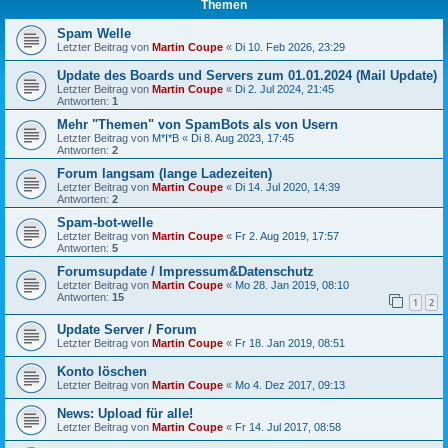
Themen
Spam Welle
Letzter Beitrag von
Martin Coupe
«
Di 10. Feb 2026, 23:29
Update des Boards und Servers zum 01.01.2024 (Mail Update)
Letzter Beitrag von
Martin Coupe
«
Di 2. Jul 2024, 21:45
Antworten:
1
Mehr "Themen" von SpamBots als von Usern
Letzter Beitrag von
M*I*B
«
Di 8. Aug 2023, 17:45
Antworten:
2
Forum langsam (lange Ladezeiten)
Letzter Beitrag von
Martin Coupe
«
Di 14. Jul 2020, 14:39
Antworten:
2
Spam-bot-welle
Letzter Beitrag von
Martin Coupe
«
Fr 2. Aug 2019, 17:57
Antworten:
5
Forumsupdate / Impressum&Datenschutz
Letzter Beitrag von
Martin Coupe
«
Mo 28. Jan 2019, 08:10
Antworten:
15
1
2
Update Server / Forum
Letzter Beitrag von
Martin Coupe
«
Fr 18. Jan 2019, 08:51
Konto löschen
Letzter Beitrag von
Martin Coupe
«
Mo 4. Dez 2017, 09:13
News: Upload für alle!
Letzter Beitrag von
Martin Coupe
«
Fr 14. Jul 2017, 08:58