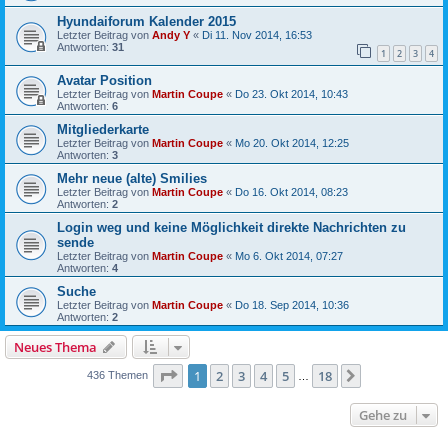
Hyundaiforum Kalender 2015
Letzter Beitrag von
Andy Y
«
Di 11. Nov 2014, 16:53
Antworten:
31
1
2
3
4
Avatar Position
Letzter Beitrag von
Martin Coupe
«
Do 23. Okt 2014, 10:43
Antworten:
6
Mitgliederkarte
Letzter Beitrag von
Martin Coupe
«
Mo 20. Okt 2014, 12:25
Antworten:
3
Mehr neue (alte) Smilies
Letzter Beitrag von
Martin Coupe
«
Do 16. Okt 2014, 08:23
Antworten:
2
Login weg und keine Möglichkeit direkte Nachrichten zu
sende
Letzter Beitrag von
Martin Coupe
«
Mo 6. Okt 2014, 07:27
Antworten:
4
Suche
Letzter Beitrag von
Martin Coupe
«
Do 18. Sep 2014, 10:36
Antworten:
2
Neues Thema
Seite
1
von
18
1
2
3
4
5
18
Nächste
436 Themen
…
Gehe zu