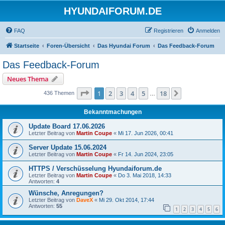
HYUNDAIFORUM.DE
FAQ
Registrieren
Anmelden
Startseite
Foren-Übersicht
Das Hyundai Forum
Das Feedback-Forum
Das Feedback-Forum
Neues Thema
Seite
1
von
18
1
2
3
4
5
18
Nächste
436 Themen
…
Bekanntmachungen
Update Board 17.06.2026
Letzter Beitrag von
Martin Coupe
«
Mi 17. Jun 2026, 00:41
Server Update 15.06.2024
Letzter Beitrag von
Martin Coupe
«
Fr 14. Jun 2024, 23:05
HTTPS / Verschüsselung Hyundaiforum.de
Letzter Beitrag von
Martin Coupe
«
Do 3. Mai 2018, 14:33
Antworten:
4
Wünsche, Anregungen?
Letzter Beitrag von
DaveX
«
Mi 29. Okt 2014, 17:44
Antworten:
55
1
2
3
4
5
6