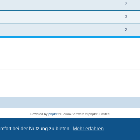
2
3
2
Powered by
phpBB
® Forum Software © phpBB Limited
Deutsche Übersetzung durch
phpBB.de
Impressum
|
Datenschutz
|
Nutzungsbedingungen
mfort bei der Nutzung zu bieten.
Mehr erfahren