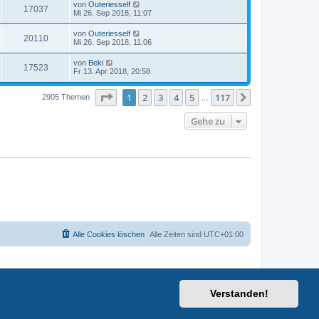
von
Outeriesself
17037
Mi 26. Sep 2018, 11:07
von
Outeriesself
20110
Mi 26. Sep 2018, 11:06
von
Beki
17523
Fr 13. Apr 2018, 20:58
Seite
1
von
117
1
2
3
4
5
117
Nächste
2905 Themen
…
Gehe zu
Alle Cookies löschen
Alle Zeiten sind
UTC+01:00
Verstanden!