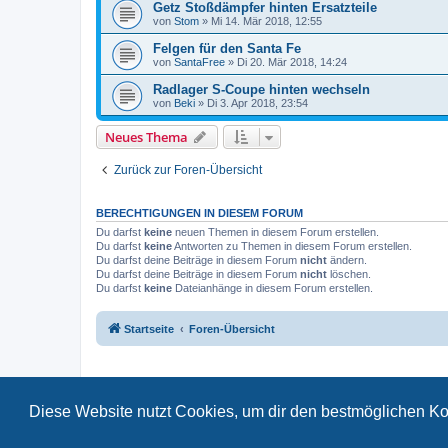
Getz Stoßdämpfer hinten Ersatzteile
von
Stom
»
Mi 14. Mär 2018, 12:55
Felgen für den Santa Fe
von
SantaFree
»
Di 20. Mär 2018, 14:24
Radlager S-Coupe hinten wechseln
von
Beki
»
Di 3. Apr 2018, 23:54
Neues Thema
Zurück zur Foren-Übersicht
BERECHTIGUNGEN IN DIESEM FORUM
Du darfst
keine
neuen Themen in diesem Forum erstellen.
Du darfst
keine
Antworten zu Themen in diesem Forum erstellen.
Du darfst deine Beiträge in diesem Forum
nicht
ändern.
Du darfst deine Beiträge in diesem Forum
nicht
löschen.
Du darfst
keine
Dateianhänge in diesem Forum erstellen.
Startseite
Foren-Übersicht
Diese Website nutzt Cookies, um dir den bestmöglichen Ko