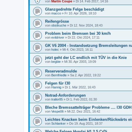
von
Martin Coupe
»
Di 14. Feb 2017, 14:16
Glanzgedrehte Felge beschädigt
von
macco
»
Fr 10. Apr 2026, 18:10
Reifengrösse
von
obstkuche
»
Di 12. Nov 2024, 18:43
Problem beim Bremsen bei 30 km/h
von
evildriver
»
Di 22. Okt 2024, 17:11
GK V6 2004 - Instandsetzung Bremsleitungen n
von
holec
»
Mi 4. Okt 2023, 16:11
jetzt geht der LC endlich mit TÜV in die Knie
von
begbie
»
Mi 30. Apr 2003, 19:09
Reserveradmulde
von
Bernfriedle
»
Sa 2. Apr 2022, 19:22
Felgen für I30
von
Hannig
»
Di 1. Mär 2022, 16:43
Notrad-Anforderungen
von
trailor85
»
Di 1. Feb 2022, 01:30
Bleche Bremssattelträger Probleme .... I30 GDH
von
Vespe06
»
Mi 22. Dez 2021, 16:42
Leichtes Knacken beim Einlenken/Rückwärts e
von
Schlanker
»
Do 19. Aug 2021, 18:37
Welche Felgen Hyndai H1 2,5 CrDi