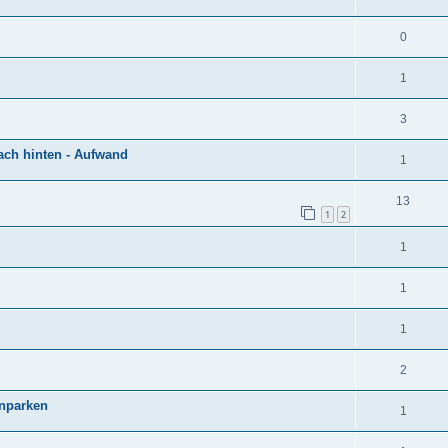
0
1
3
ach hinten - Aufwand
1
13
1
2
1
1
1
2
inparken
1