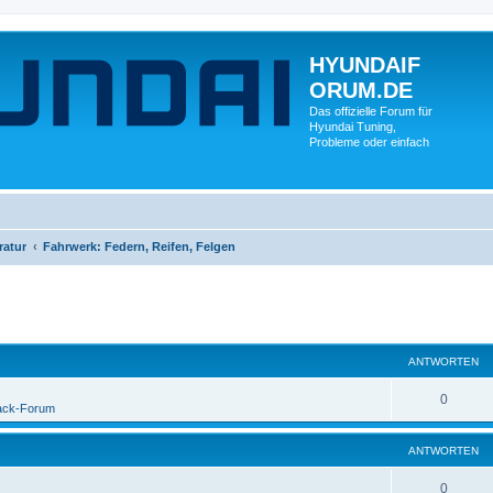
HYUNDAIF
ORUM.DE
Das offizielle Forum für
Hyundai Tuning,
Probleme oder einfach
ratur
Fahrwerk: Federn, Reifen, Felgen
ANTWORTEN
0
ack-Forum
ANTWORTEN
0