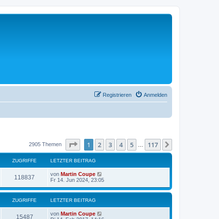
Registrieren
Anmelden
Seite
1
von
117
1
2
3
4
5
117
Nächste
2905 Themen
…
ZUGRIFFE
LETZTER BEITRAG
von
Martin Coupe
118837
Fr 14. Jun 2024, 23:05
ZUGRIFFE
LETZTER BEITRAG
von
Martin Coupe
15487