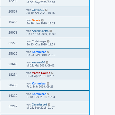
12298
Mi 30. Sep 2020, 18:18
von
Gertjan19
20867
So 19. Apr 2020, 10:45
von
DaveX
15466
So 26. Jan 2020, 17:22
von
AccentLantra
29078
Do 17. Okt 2019, 14:00
von
Emileboype
32276
So 13. Okt 2019, 11:39
von
Kommisar
25012
Do 23. Mai 2019, 20:13
von
kezman10
23646
Mi 22. Mai 2019, 09:01
von
Martin Coupe
18234
Di 23. Apr 2019, 08:37
von
Kommisar
28450
Fr 1. Mär 2019, 09:28
von
Kommisar
14319
Di 18. Dez 2018, 15:04
von
Outeriesself
52247
Mi 26. Sep 2018, 11:07