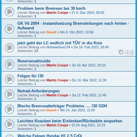
Antworten:
1
Problem beim Bremsen bei 30 km/h
Letzter Beitrag von
Martin Coupe
«
Fr 6. Dez 2024, 00:05
Antworten:
3
GK V6 2004 - Instandsetzung Bremsleitungen nach hinten -
Aufwand
Letzter Beitrag von
DaveX
«
Mo 9. Okt 2023, 10:56
Antworten:
1
jetzt geht der LC endlich mit TÜV in die Knie
Letzter Beitrag von
hhmwwrhsa724
«
Do 16. Feb 2023, 18:49
Antworten:
13
1
2
Reserveradmulde
Letzter Beitrag von
Martin Coupe
«
So 10. Apr 2022, 20:10
Antworten:
1
Felgen für I30
Letzter Beitrag von
Martin Coupe
«
Do 10. Mär 2022, 11:30
Antworten:
1
Notrad-Anforderungen
Letzter Beitrag von
Martin Coupe
«
Sa 12. Feb 2022, 12:45
Antworten:
1
Bleche Bremssattelträger Probleme .... I30 GDH
Letzter Beitrag von
DaveX
«
Mo 24. Jan 2022, 11:00
Antworten:
2
Leichtes Knacken beim Einlenken/Rückwärts einparken
Letzter Beitrag von
Martin Coupe
«
Di 24. Aug 2021, 22:23
Antworten:
1
Welche Felgen Hyndai H1 2,5 CrDi