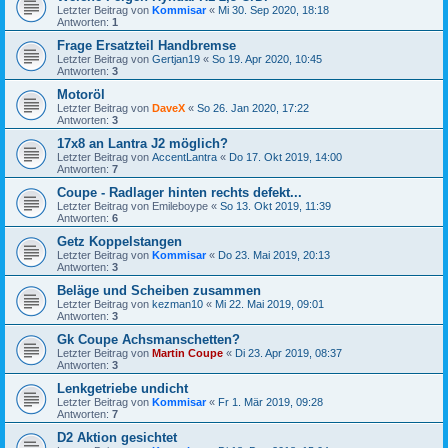
Letzter Beitrag von
Kommisar
«
Mi 30. Sep 2020, 18:18
Antworten:
1
Frage Ersatzteil Handbremse
Letzter Beitrag von
Gertjan19
«
So 19. Apr 2020, 10:45
Antworten:
3
Motoröl
Letzter Beitrag von
DaveX
«
So 26. Jan 2020, 17:22
Antworten:
3
17x8 an Lantra J2 möglich?
Letzter Beitrag von
AccentLantra
«
Do 17. Okt 2019, 14:00
Antworten:
7
Coupe - Radlager hinten rechts defekt...
Letzter Beitrag von
Emileboype
«
So 13. Okt 2019, 11:39
Antworten:
6
Getz Koppelstangen
Letzter Beitrag von
Kommisar
«
Do 23. Mai 2019, 20:13
Antworten:
3
Beläge und Scheiben zusammen
Letzter Beitrag von
kezman10
«
Mi 22. Mai 2019, 09:01
Antworten:
3
Gk Coupe Achsmanschetten?
Letzter Beitrag von
Martin Coupe
«
Di 23. Apr 2019, 08:37
Antworten:
3
Lenkgetriebe undicht
Letzter Beitrag von
Kommisar
«
Fr 1. Mär 2019, 09:28
Antworten:
7
D2 Aktion gesichtet