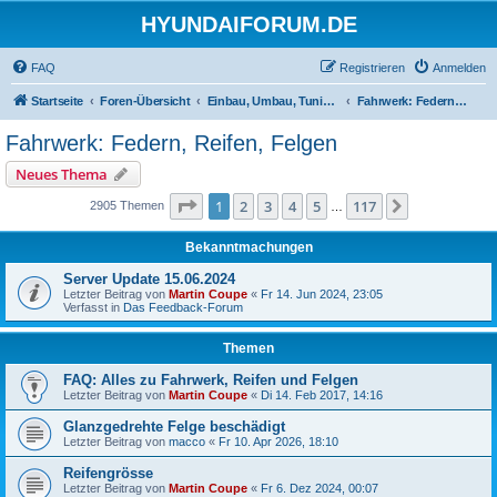
HYUNDAIFORUM.DE
FAQ
Registrieren
Anmelden
Startseite
Foren-Übersicht
Einbau, Umbau, Tuning, Reparatur
Fahrwerk: Federn, Reifen, Felgen
Fahrwerk: Federn, Reifen, Felgen
Neues Thema
Seite
1
von
117
1
2
3
4
5
117
Nächste
2905 Themen
…
Bekanntmachungen
Server Update 15.06.2024
Letzter Beitrag von
Martin Coupe
«
Fr 14. Jun 2024, 23:05
Verfasst in
Das Feedback-Forum
Themen
FAQ: Alles zu Fahrwerk, Reifen und Felgen
Letzter Beitrag von
Martin Coupe
«
Di 14. Feb 2017, 14:16
Glanzgedrehte Felge beschädigt
Letzter Beitrag von
macco
«
Fr 10. Apr 2026, 18:10
Reifengrösse
Letzter Beitrag von
Martin Coupe
«
Fr 6. Dez 2024, 00:07