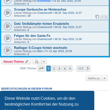
Letzter Beitrag von
Kommisar
«
Di 18. Dez 2018, 15:04
Antworten:
1
Scoupe Geräusche an Hinterachse
Letzter Beitrag von
Outeriesself
«
Mi 26. Sep 2018, 11:07
Antworten:
10
1
2
Getz Stoßdämpfer hinten Ersatzteile
Letzter Beitrag von
Outeriesself
«
Mi 26. Sep 2018, 11:07
Antworten:
2
Felgen für den Santa Fe
Letzter Beitrag von
Outeriesself
«
Mi 26. Sep 2018, 11:06
Antworten:
3
Radlager S-Coupe hinten wechseln
Letzter Beitrag von
Beki
«
Fr 13. Apr 2018, 20:58
Antworten:
2
Neues Thema
Seite
1
von
117
1
2
3
4
5
117
Nächste
2905 Themen
…
Gehe zu
BERECHTIGUNGEN IN DIESEM FORUM
Du darfst
keine
neuen Themen in diesem Forum erstellen.
Du darfst
keine
Antworten zu Themen in diesem Forum erstellen.
Diese Website nutzt Cookies, um dir den
Du darfst deine Beiträge in diesem Forum
nicht
ändern.
bestmöglichen Komfort bei der Nutzung zu
Du darfst deine Beiträge in diesem Forum
nicht
löschen.
Du darfst
keine
Dateianhänge in diesem Forum erstellen.