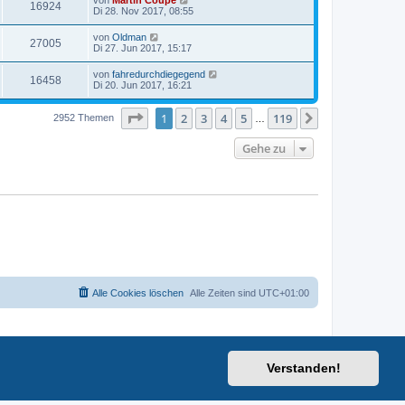
von
Martin Coupe
16924
Di 28. Nov 2017, 08:55
von
Oldman
27005
Di 27. Jun 2017, 15:17
von
fahredurchdiegegend
16458
Di 20. Jun 2017, 16:21
Seite
1
von
119
1
2
3
4
5
119
Nächste
2952 Themen
…
Gehe zu
Alle Cookies löschen
Alle Zeiten sind
UTC+01:00
Verstanden!