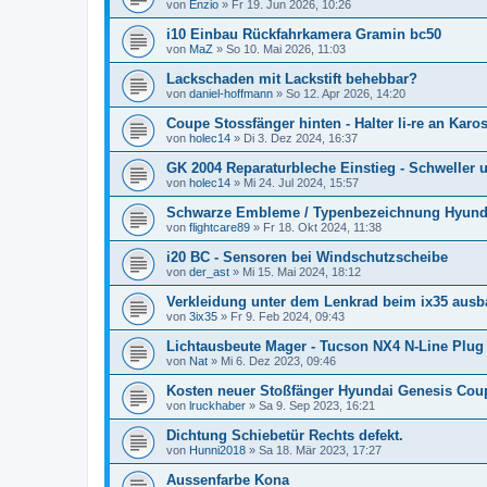
von
Enzio
»
Fr 19. Jun 2026, 10:26
i10 Einbau Rückfahrkamera Gramin bc50
von
MaZ
»
So 10. Mai 2026, 11:03
Lackschaden mit Lackstift behebbar?
von
daniel-hoffmann
»
So 12. Apr 2026, 14:20
Coupe Stossfänger hinten - Halter li-re an Karo
von
holec14
»
Di 3. Dez 2024, 16:37
GK 2004 Reparaturbleche Einstieg - Schweller
von
holec14
»
Mi 24. Jul 2024, 15:57
Schwarze Embleme / Typenbezeichnung Hyundai
von
flightcare89
»
Fr 18. Okt 2024, 11:38
i20 BC - Sensoren bei Windschutzscheibe
von
der_ast
»
Mi 15. Mai 2024, 18:12
Verkleidung unter dem Lenkrad beim ix35 ausb
von
3ix35
»
Fr 9. Feb 2024, 09:43
Lichtausbeute Mager - Tucson NX4 N-Line Plug 
von
Nat
»
Mi 6. Dez 2023, 09:46
Kosten neuer Stoßfänger Hyundai Genesis Cou
von
lruckhaber
»
Sa 9. Sep 2023, 16:21
Dichtung Schiebetür Rechts defekt.
von
Hunni2018
»
Sa 18. Mär 2023, 17:27
Aussenfarbe Kona