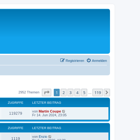
Registrieren
Anmelden
Seite
1
von
119
1
2
3
4
5
119
Nächste
2952 Themen
…
ZUGRIFFE
LETZTER BEITRAG
von
Martin Coupe
119279
Fr 14. Jun 2024, 23:05
ZUGRIFFE
LETZTER BEITRAG
von
Enzio
1119