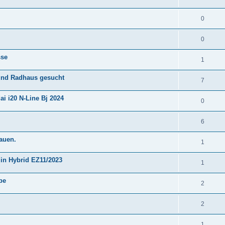
0
0
sse
1
 und Radhaus gesucht
7
 i20 N-Line Bj 2024
0
6
auen.
1
in Hybrid EZ11/2023
1
pe
2
2
1