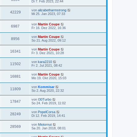
Di 7. Feb 2023, 22:44
von
alizabetharmstrong
42229
Mi 25. Jan 2023, 07:33
von
Martin Coupe
6987
Fr 16. Dez 2022, 16:36
von
Martin Coupe
8956
So 21. Aug 2022, 09:12
von
Martin Coupe
16341
Fr 3. Dez 2021, 10:28
von
kara2210
11502
Fr 2. Jul 2021, 08:42
von
Martin Coupe
16881
Mo 19. Okt 2020, 15:03
von
Kommisar
11809
So 2. Aug 2020, 22:32
von
I30Turbo
17847
So 24. Feb 2019, 11:02
von
PopelCorsa
28249
Di 12. Feb 2019, 14:41
von
Miotornut
28569
Sa 20. Jan 2018, 08:01