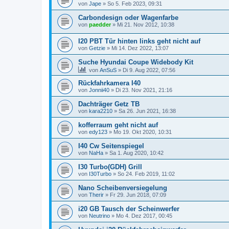
von
Jape
»
So 5. Feb 2023, 09:31
Carbondesign oder Wagenfarbe
von
paedder
»
Mi 21. Nov 2012, 10:38
I20 PBT Tür hinten links geht nicht auf
von
Getzie
»
Mi 14. Dez 2022, 13:07
Suche Hyundai Coupe Widebody Kit
von
AnSuS
»
Di 9. Aug 2022, 07:56
Rückfahrkamera I40
von
Jonnii40
»
Di 23. Nov 2021, 21:16
Dachträger Getz TB
von
kara2210
»
Sa 26. Jun 2021, 16:38
kofferraum geht nicht auf
von
edy123
»
Mo 19. Okt 2020, 10:31
I40 Cw Seitenspiegel
von
NaHa
»
Sa 1. Aug 2020, 10:42
I30 Turbo(GDH) Grill
von
I30Turbo
»
So 24. Feb 2019, 11:02
Nano Scheibenversiegelung
von
Therir
»
Fr 29. Jun 2018, 07:09
i20 GB Tausch der Scheinwerfer
von
Neutrino
»
Mo 4. Dez 2017, 00:45