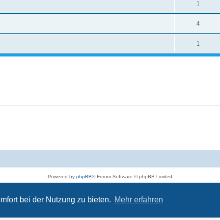
1
4
1
Powered by
phpBB
® Forum Software © phpBB Limited
Deutsche Übersetzung durch
phpBB.de
Impressum
|
Datenschutz
|
Nutzungsbedingungen
mfort bei der Nutzung zu bieten.
Mehr erfahren