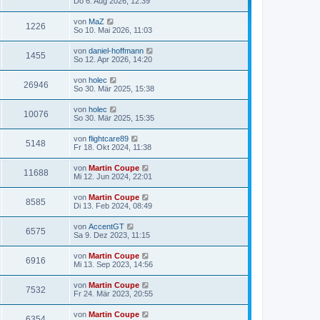
Do 6. Aug 2026, 12:39
von
MaZ
1226
So 10. Mai 2026, 11:03
von
daniel-hoffmann
1455
So 12. Apr 2026, 14:20
von
holec
26946
So 30. Mär 2025, 15:38
von
holec
10076
So 30. Mär 2025, 15:35
von
flightcare89
5148
Fr 18. Okt 2024, 11:38
von
Martin Coupe
11688
Mi 12. Jun 2024, 22:01
von
Martin Coupe
8585
Di 13. Feb 2024, 08:49
von
AccentGT
6575
Sa 9. Dez 2023, 11:15
von
Martin Coupe
6916
Mi 13. Sep 2023, 14:56
von
Martin Coupe
7532
Fr 24. Mär 2023, 20:55
von
Martin Coupe
6354