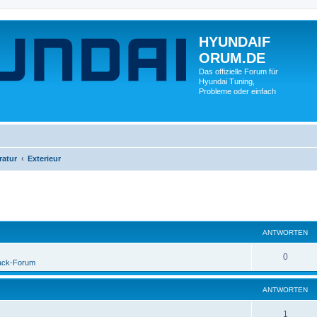
HYUNDAIF
ORUM.DE
Das offizielle Forum für
Hyundai Tuning,
Probleme oder einfach
ratur
Exterieur
ANTWORTEN
0
ack-Forum
ANTWORTEN
1