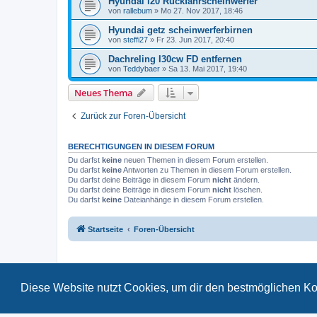
Hyundai i20 Rückfahrscheinwerfer
von
rallebum
»
Mo 27. Nov 2017, 18:46
Hyundai getz scheinwerferbirnen
von
steffi27
»
Fr 23. Jun 2017, 20:40
Dachreling I30cw FD entfernen
von
Teddybaer
»
Sa 13. Mai 2017, 19:40
Neues Thema
Zurück zur Foren-Übersicht
BERECHTIGUNGEN IN DIESEM FORUM
Du darfst
keine
neuen Themen in diesem Forum erstellen.
Du darfst
keine
Antworten zu Themen in diesem Forum erstellen.
Du darfst deine Beiträge in diesem Forum
nicht
ändern.
Du darfst deine Beiträge in diesem Forum
nicht
löschen.
Du darfst
keine
Dateianhänge in diesem Forum erstellen.
Startseite
Foren-Übersicht
Diese Website nutzt Cookies, um dir den bestmöglichen Ko