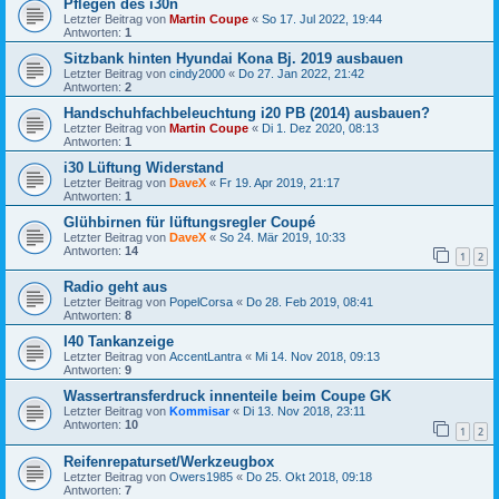
Pflegen des i30n
Letzter Beitrag von
Martin Coupe
«
So 17. Jul 2022, 19:44
Antworten:
1
Sitzbank hinten Hyundai Kona Bj. 2019 ausbauen
Letzter Beitrag von
cindy2000
«
Do 27. Jan 2022, 21:42
Antworten:
2
Handschuhfachbeleuchtung i20 PB (2014) ausbauen?
Letzter Beitrag von
Martin Coupe
«
Di 1. Dez 2020, 08:13
Antworten:
1
i30 Lüftung Widerstand
Letzter Beitrag von
DaveX
«
Fr 19. Apr 2019, 21:17
Antworten:
1
Glühbirnen für lüftungsregler Coupé
Letzter Beitrag von
DaveX
«
So 24. Mär 2019, 10:33
Antworten:
14
1
2
Radio geht aus
Letzter Beitrag von
PopelCorsa
«
Do 28. Feb 2019, 08:41
Antworten:
8
I40 Tankanzeige
Letzter Beitrag von
AccentLantra
«
Mi 14. Nov 2018, 09:13
Antworten:
9
Wassertransferdruck innenteile beim Coupe GK
Letzter Beitrag von
Kommisar
«
Di 13. Nov 2018, 23:11
Antworten:
10
1
2
Reifenrepaturset/Werkzeugbox
Letzter Beitrag von
Owers1985
«
Do 25. Okt 2018, 09:18
Antworten:
7