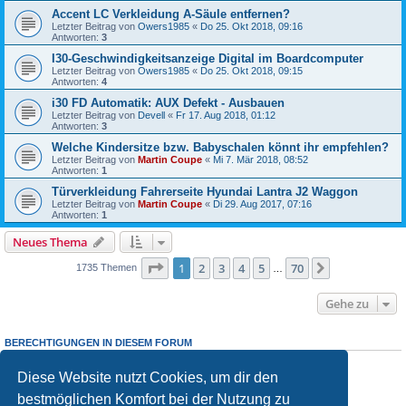
Accent LC Verkleidung A-Säule entfernen?
Letzter Beitrag von
Owers1985
«
Do 25. Okt 2018, 09:16
Antworten:
3
I30-Geschwindigkeitsanzeige Digital im Boardcomputer
Letzter Beitrag von
Owers1985
«
Do 25. Okt 2018, 09:15
Antworten:
4
i30 FD Automatik: AUX Defekt - Ausbauen
Letzter Beitrag von
Devell
«
Fr 17. Aug 2018, 01:12
Antworten:
3
Welche Kindersitze bzw. Babyschalen könnt ihr empfehlen?
Letzter Beitrag von
Martin Coupe
«
Mi 7. Mär 2018, 08:52
Antworten:
1
Türverkleidung Fahrerseite Hyundai Lantra J2 Waggon
Letzter Beitrag von
Martin Coupe
«
Di 29. Aug 2017, 07:16
Antworten:
1
Neues Thema
Seite
1
von
70
1
2
3
4
5
70
Nächste
1735 Themen
…
Gehe zu
BERECHTIGUNGEN IN DIESEM FORUM
Du darfst
keine
neuen Themen in diesem Forum erstellen.
Du darfst
keine
Antworten zu Themen in diesem Forum erstellen.
Diese Website nutzt Cookies, um dir den
Du darfst deine Beiträge in diesem Forum
nicht
ändern.
bestmöglichen Komfort bei der Nutzung zu
Du darfst deine Beiträge in diesem Forum
nicht
löschen.