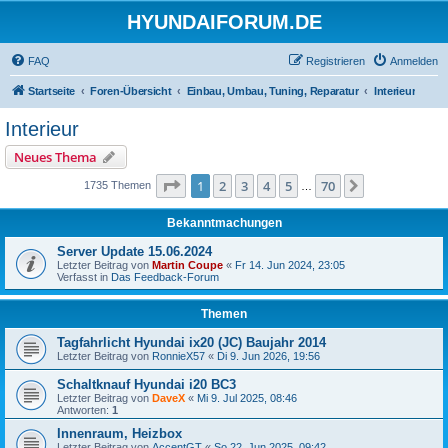
HYUNDAIFORUM.DE
FAQ
Registrieren
Anmelden
Startseite
Foren-Übersicht
Einbau, Umbau, Tuning, Reparatur
Interieur
Interieur
Neues Thema
Seite
1
von
70
1
2
3
4
5
70
Nächste
1735 Themen
…
Bekanntmachungen
Server Update 15.06.2024
Letzter Beitrag von
Martin Coupe
«
Fr 14. Jun 2024, 23:05
Verfasst in
Das Feedback-Forum
Themen
Tagfahrlicht Hyundai ix20 (JC) Baujahr 2014
Letzter Beitrag von
RonnieX57
«
Di 9. Jun 2026, 19:56
Schaltknauf Hyundai i20 BC3
Letzter Beitrag von
DaveX
«
Mi 9. Jul 2025, 08:46
Antworten:
1
Innenraum, Heizbox
Letzter Beitrag von
AccentGT
«
So 22. Jun 2025, 09:42