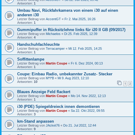
Antworten:
1
Umbau Navi, Rückfahrkamera von einem i30 auf einen
anderen i30
Letzter Beitrag von
AccentGT
«
Fr 2. Mai 2025, 16:26
Antworten:
1
Gummipuffer in Rücksitzlehne links für i20 II GB (09/2017)
Letzter Beitrag von
Michaelos
«
Di 25. Feb 2025, 12:39
Antworten:
4
Handschuhfachleuchte
Letzter Beitrag von
Terracamper
«
Mi 12. Feb 2025, 14:25
Antworten:
1
Soffittenlampe
Letzter Beitrag von
Martin Coupe
«
Fr 6. Dez 2024, 00:13
Antworten:
1
Coupe: Einbau Radio, unbekannter Zusatz- Stecker
Letzter Beitrag von
M*I*B
«
Mi 9. Aug 2023, 12:10
Antworten:
10
1
2
Blaues Anzeige Feld flackert
Letzter Beitrag von
Martin Coupe
«
Mo 14. Nov 2022, 12:13
Antworten:
1
i30 (PDE) Spiegeldreieck innen demontieren
Letzter Beitrag von
Martin Coupe
«
Sa 22. Okt 2022, 09:55
Antworten:
3
km-Stand anpassen
Letzter Beitrag von
JAcket76
«
Do 21. Jul 2022, 12:44
Antworten:
9