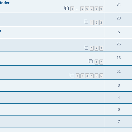
inder
84
1
5
6
7
8
9
…
23
1
2
3
e
5
25
1
2
3
13
1
2
51
1
2
3
4
5
6
3
4
0
7