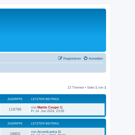
Registrieren
Anmelden
23 Themen • Seite
1
von
1
ZUGRIFFE
LETZTER BEITRAG
von
Martin Coupe
118788
Fr 14. Jun 2024, 23:05
ZUGRIFFE
LETZTER BEITRAG
von
AccentLantra
18802