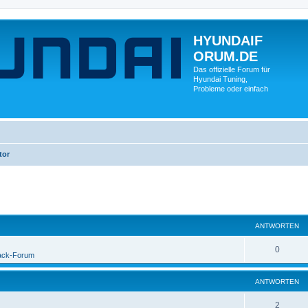
HYUNDAIF
ORUM.DE
Das offizielle Forum für
Hyundai Tuning,
Probleme oder einfach
tor
ANTWORTEN
0
ack-Forum
ANTWORTEN
2