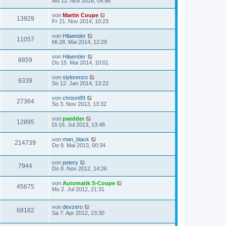
Mo 12. Nov 2018, 09:56
von
Martin Coupe
13929
Fr 21. Nov 2014, 10:23
von
Hilaender
11057
Mi 28. Mai 2014, 12:29
von
Hilaender
8859
Do 15. Mai 2014, 10:01
von
slylorenzo
8339
So 12. Jan 2014, 13:22
von
chrism89
27364
So 3. Nov 2013, 13:32
von
paedder
12895
Di 16. Jul 2013, 13:48
von
man_black
214739
Do 9. Mai 2013, 00:34
von
petery
7944
Do 8. Nov 2012, 14:26
von
Automatik S-Coupe
45675
Mo 2. Jul 2012, 21:31
von
devzero
68182
Sa 7. Apr 2012, 23:30