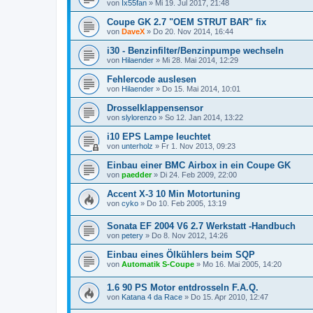
von
Ix55fan
»
Mi 19. Jul 2017, 21:48
Coupe GK 2.7 "OEM STRUT BAR" fix
von
DaveX
»
Do 20. Nov 2014, 16:44
i30 - Benzinfilter/Benzinpumpe wechseln
von
Hilaender
»
Mi 28. Mai 2014, 12:29
Fehlercode auslesen
von
Hilaender
»
Do 15. Mai 2014, 10:01
Drosselklappensensor
von
slylorenzo
»
So 12. Jan 2014, 13:22
i10 EPS Lampe leuchtet
von
unterholz
»
Fr 1. Nov 2013, 09:23
Einbau einer BMC Airbox in ein Coupe GK
von
paedder
»
Di 24. Feb 2009, 22:00
Accent X-3 10 Min Motortuning
von
cyko
»
Do 10. Feb 2005, 13:19
Sonata EF 2004 V6 2.7 Werkstatt -Handbuch
von
petery
»
Do 8. Nov 2012, 14:26
Einbau eines Ölkühlers beim SQP
von
Automatik S-Coupe
»
Mo 16. Mai 2005, 14:20
1.6 90 PS Motor entdrosseln F.A.Q.
von
Katana 4 da Race
»
Do 15. Apr 2010, 12:47