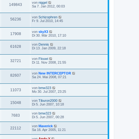
von
niggel
149843
Sa 7. Jan 2012, 00:03
von
Schizophren
56236
Fr 9. Jul 2010, 14:45
von
skyX3
17908
Di 30. Mär 2010, 17:10
von
Dennis
61628
Di 13. Jan 2009, 22:18
von
Flouwi
32721
Di 11. Nov 2008, 21:55
von
New INTERCEPTOR
82607
Sa 24. Mai 2008, 07:21
von
bmw323
11073
Mo 30. Jul 2007, 23:25
von
Tiburon2000
15048
Di 5. Jun 2007, 10:18
von
bmw323
7683
Di 5. Jun 2007, 00:28
von
Maverick
22112
Sa 16. Apr 2005, 11:21
von
Andy Y