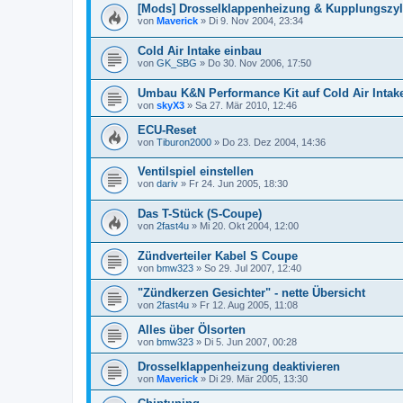
[Mods] Drosselklappenheizung & Kupplungszyl
von
Maverick
»
Di 9. Nov 2004, 23:34
Cold Air Intake einbau
von
GK_SBG
»
Do 30. Nov 2006, 17:50
Umbau K&N Performance Kit auf Cold Air Intak
von
skyX3
»
Sa 27. Mär 2010, 12:46
ECU-Reset
von
Tiburon2000
»
Do 23. Dez 2004, 14:36
Ventilspiel einstellen
von
dariv
»
Fr 24. Jun 2005, 18:30
Das T-Stück (S-Coupe)
von
2fast4u
»
Mi 20. Okt 2004, 12:00
Zündverteiler Kabel S Coupe
von
bmw323
»
So 29. Jul 2007, 12:40
"Zündkerzen Gesichter" - nette Übersicht
von
2fast4u
»
Fr 12. Aug 2005, 11:08
Alles über Ölsorten
von
bmw323
»
Di 5. Jun 2007, 00:28
Drosselklappenheizung deaktivieren
von
Maverick
»
Di 29. Mär 2005, 13:30