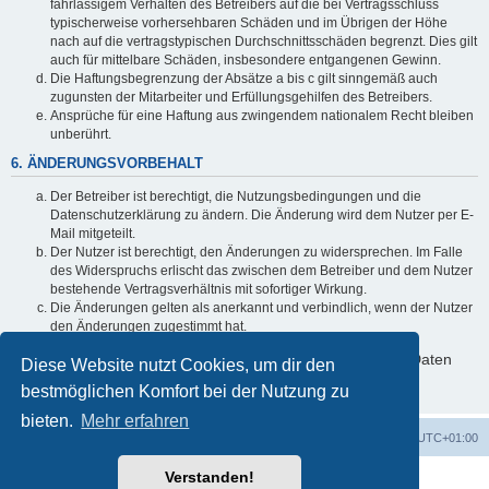
fahrlässigem Verhalten des Betreibers auf die bei Vertragsschluss
typischerweise vorhersehbaren Schäden und im Übrigen der Höhe
nach auf die vertragstypischen Durchschnittsschäden begrenzt. Dies gilt
auch für mittelbare Schäden, insbesondere entgangenen Gewinn.
Die Haftungsbegrenzung der Absätze a bis c gilt sinngemäß auch
zugunsten der Mitarbeiter und Erfüllungsgehilfen des Betreibers.
Ansprüche für eine Haftung aus zwingendem nationalem Recht bleiben
unberührt.
6. ÄNDERUNGSVORBEHALT
Der Betreiber ist berechtigt, die Nutzungsbedingungen und die
Datenschutzerklärung zu ändern. Die Änderung wird dem Nutzer per E-
Mail mitgeteilt.
Der Nutzer ist berechtigt, den Änderungen zu widersprechen. Im Falle
des Widerspruchs erlischt das zwischen dem Betreiber und dem Nutzer
bestehende Vertragsverhältnis mit sofortiger Wirkung.
Die Änderungen gelten als anerkannt und verbindlich, wenn der Nutzer
den Änderungen zugestimmt hat.
Informationen über den Umgang mit deinen persönlichen Daten
Diese Website nutzt Cookies, um dir den
sind in der Datenschutzerklärung enthalten.
bestmöglichen Komfort bei der Nutzung zu
bieten.
Mehr erfahren
Startseite
Foren-Übersicht
Alle Zeiten sind
UTC+01:00
Verstanden!
Powered by
phpBB
® Forum Software © phpBB Limited