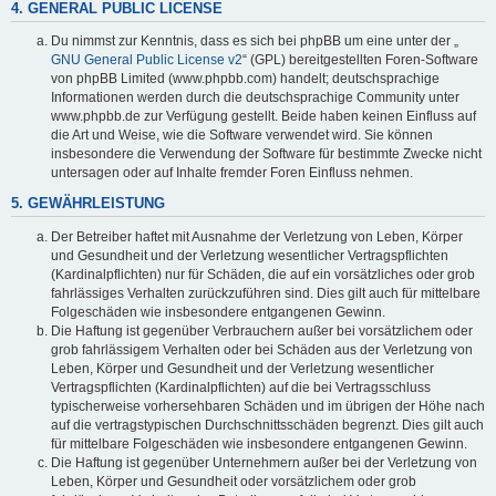
4. GENERAL PUBLIC LICENSE
Du nimmst zur Kenntnis, dass es sich bei phpBB um eine unter der „
GNU General Public License v2
“ (GPL) bereitgestellten Foren-Software
von phpBB Limited (www.phpbb.com) handelt; deutschsprachige
Informationen werden durch die deutschsprachige Community unter
www.phpbb.de zur Verfügung gestellt. Beide haben keinen Einfluss auf
die Art und Weise, wie die Software verwendet wird. Sie können
insbesondere die Verwendung der Software für bestimmte Zwecke nicht
untersagen oder auf Inhalte fremder Foren Einfluss nehmen.
5. GEWÄHRLEISTUNG
Der Betreiber haftet mit Ausnahme der Verletzung von Leben, Körper
und Gesundheit und der Verletzung wesentlicher Vertragspflichten
(Kardinalpflichten) nur für Schäden, die auf ein vorsätzliches oder grob
fahrlässiges Verhalten zurückzuführen sind. Dies gilt auch für mittelbare
Folgeschäden wie insbesondere entgangenen Gewinn.
Die Haftung ist gegenüber Verbrauchern außer bei vorsätzlichem oder
grob fahrlässigem Verhalten oder bei Schäden aus der Verletzung von
Leben, Körper und Gesundheit und der Verletzung wesentlicher
Vertragspflichten (Kardinalpflichten) auf die bei Vertragsschluss
typischerweise vorhersehbaren Schäden und im übrigen der Höhe nach
auf die vertragstypischen Durchschnittsschäden begrenzt. Dies gilt auch
für mittelbare Folgeschäden wie insbesondere entgangenen Gewinn.
Die Haftung ist gegenüber Unternehmern außer bei der Verletzung von
Leben, Körper und Gesundheit oder vorsätzlichem oder grob