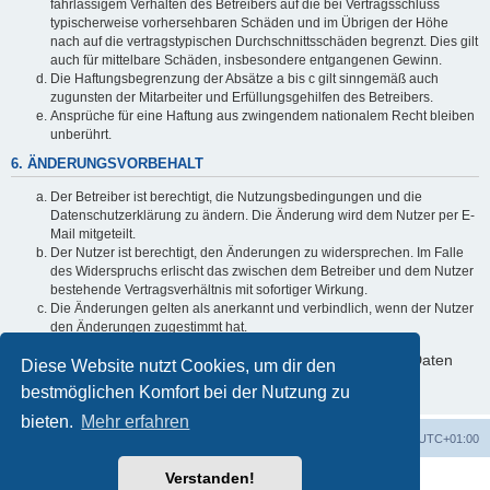
fahrlässigem Verhalten des Betreibers auf die bei Vertragsschluss
typischerweise vorhersehbaren Schäden und im Übrigen der Höhe
nach auf die vertragstypischen Durchschnittsschäden begrenzt. Dies gilt
auch für mittelbare Schäden, insbesondere entgangenen Gewinn.
Die Haftungsbegrenzung der Absätze a bis c gilt sinngemäß auch
zugunsten der Mitarbeiter und Erfüllungsgehilfen des Betreibers.
Ansprüche für eine Haftung aus zwingendem nationalem Recht bleiben
unberührt.
6. ÄNDERUNGSVORBEHALT
Der Betreiber ist berechtigt, die Nutzungsbedingungen und die
Datenschutzerklärung zu ändern. Die Änderung wird dem Nutzer per E-
Mail mitgeteilt.
Der Nutzer ist berechtigt, den Änderungen zu widersprechen. Im Falle
des Widerspruchs erlischt das zwischen dem Betreiber und dem Nutzer
bestehende Vertragsverhältnis mit sofortiger Wirkung.
Die Änderungen gelten als anerkannt und verbindlich, wenn der Nutzer
den Änderungen zugestimmt hat.
Informationen über den Umgang mit deinen persönlichen Daten
Diese Website nutzt Cookies, um dir den
sind in der Datenschutzerklärung enthalten.
bestmöglichen Komfort bei der Nutzung zu
bieten.
Mehr erfahren
Startseite
Foren-Übersicht
Alle Zeiten sind
UTC+01:00
Verstanden!
Powered by
phpBB
® Forum Software © phpBB Limited