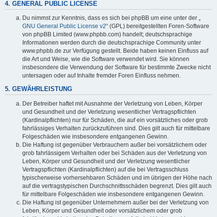
4. GENERAL PUBLIC LICENSE
Du nimmst zur Kenntnis, dass es sich bei phpBB um eine unter der „
GNU General Public License v2
“ (GPL) bereitgestellten Foren-Software
von phpBB Limited (www.phpbb.com) handelt; deutschsprachige
Informationen werden durch die deutschsprachige Community unter
www.phpbb.de zur Verfügung gestellt. Beide haben keinen Einfluss auf
die Art und Weise, wie die Software verwendet wird. Sie können
insbesondere die Verwendung der Software für bestimmte Zwecke nicht
untersagen oder auf Inhalte fremder Foren Einfluss nehmen.
5. GEWÄHRLEISTUNG
Der Betreiber haftet mit Ausnahme der Verletzung von Leben, Körper
und Gesundheit und der Verletzung wesentlicher Vertragspflichten
(Kardinalpflichten) nur für Schäden, die auf ein vorsätzliches oder grob
fahrlässiges Verhalten zurückzuführen sind. Dies gilt auch für mittelbare
Folgeschäden wie insbesondere entgangenen Gewinn.
Die Haftung ist gegenüber Verbrauchern außer bei vorsätzlichem oder
grob fahrlässigem Verhalten oder bei Schäden aus der Verletzung von
Leben, Körper und Gesundheit und der Verletzung wesentlicher
Vertragspflichten (Kardinalpflichten) auf die bei Vertragsschluss
typischerweise vorhersehbaren Schäden und im übrigen der Höhe nach
auf die vertragstypischen Durchschnittsschäden begrenzt. Dies gilt auch
für mittelbare Folgeschäden wie insbesondere entgangenen Gewinn.
Die Haftung ist gegenüber Unternehmern außer bei der Verletzung von
Leben, Körper und Gesundheit oder vorsätzlichem oder grob