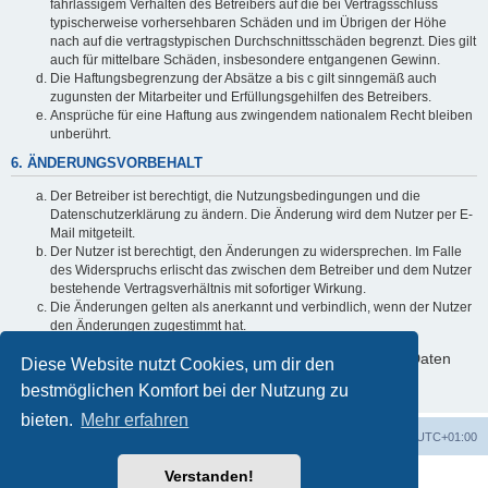
fahrlässigem Verhalten des Betreibers auf die bei Vertragsschluss
typischerweise vorhersehbaren Schäden und im Übrigen der Höhe
nach auf die vertragstypischen Durchschnittsschäden begrenzt. Dies gilt
auch für mittelbare Schäden, insbesondere entgangenen Gewinn.
Die Haftungsbegrenzung der Absätze a bis c gilt sinngemäß auch
zugunsten der Mitarbeiter und Erfüllungsgehilfen des Betreibers.
Ansprüche für eine Haftung aus zwingendem nationalem Recht bleiben
unberührt.
6. ÄNDERUNGSVORBEHALT
Der Betreiber ist berechtigt, die Nutzungsbedingungen und die
Datenschutzerklärung zu ändern. Die Änderung wird dem Nutzer per E-
Mail mitgeteilt.
Der Nutzer ist berechtigt, den Änderungen zu widersprechen. Im Falle
des Widerspruchs erlischt das zwischen dem Betreiber und dem Nutzer
bestehende Vertragsverhältnis mit sofortiger Wirkung.
Die Änderungen gelten als anerkannt und verbindlich, wenn der Nutzer
den Änderungen zugestimmt hat.
Informationen über den Umgang mit deinen persönlichen Daten
Diese Website nutzt Cookies, um dir den
sind in der Datenschutzerklärung enthalten.
bestmöglichen Komfort bei der Nutzung zu
bieten.
Mehr erfahren
Startseite
Foren-Übersicht
Alle Zeiten sind
UTC+01:00
Verstanden!
Powered by
phpBB
® Forum Software © phpBB Limited