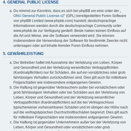
4. GENERAL PUBLIC LICENSE
Du nimmst zur Kenntnis, dass es sich bei phpBB um eine unter der „
GNU General Public License v2
“ (GPL) bereitgestellten Foren-Software
von phpBB Limited (www.phpbb.com) handelt; deutschsprachige
Informationen werden durch die deutschsprachige Community unter
www.phpbb.de zur Verfügung gestellt. Beide haben keinen Einfluss auf
die Art und Weise, wie die Software verwendet wird. Sie können
insbesondere die Verwendung der Software für bestimmte Zwecke nicht
untersagen oder auf Inhalte fremder Foren Einfluss nehmen.
5. GEWÄHRLEISTUNG
Der Betreiber haftet mit Ausnahme der Verletzung von Leben, Körper
und Gesundheit und der Verletzung wesentlicher Vertragspflichten
(Kardinalpflichten) nur für Schäden, die auf ein vorsätzliches oder grob
fahrlässiges Verhalten zurückzuführen sind. Dies gilt auch für mittelbare
Folgeschäden wie insbesondere entgangenen Gewinn.
Die Haftung ist gegenüber Verbrauchern außer bei vorsätzlichem oder
grob fahrlässigem Verhalten oder bei Schäden aus der Verletzung von
Leben, Körper und Gesundheit und der Verletzung wesentlicher
Vertragspflichten (Kardinalpflichten) auf die bei Vertragsschluss
typischerweise vorhersehbaren Schäden und im übrigen der Höhe nach
auf die vertragstypischen Durchschnittsschäden begrenzt. Dies gilt auch
für mittelbare Folgeschäden wie insbesondere entgangenen Gewinn.
Die Haftung ist gegenüber Unternehmern außer bei der Verletzung von
Leben, Körper und Gesundheit oder vorsätzlichem oder grob