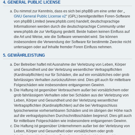
4. GENERAL PUBLIC LICENSE
Du nimmst zur Kenntnis, dass es sich bei phpBB um eine unter der „
GNU General Public License v2
“ (GPL) bereitgestellten Foren-Software
von phpBB Limited (www.phpbb.com) handelt; deutschsprachige
Informationen werden durch die deutschsprachige Community unter
www.phpbb.de zur Verfügung gestellt. Beide haben keinen Einfluss auf
die Art und Weise, wie die Software verwendet wird. Sie können
insbesondere die Verwendung der Software für bestimmte Zwecke nicht
untersagen oder auf Inhalte fremder Foren Einfluss nehmen.
5. GEWÄHRLEISTUNG
Der Betreiber haftet mit Ausnahme der Verletzung von Leben, Körper
und Gesundheit und der Verletzung wesentlicher Vertragspflichten
(Kardinalpflichten) nur für Schäden, die auf ein vorsätzliches oder grob
fahrlässiges Verhalten zurückzuführen sind. Dies gilt auch für mittelbare
Folgeschäden wie insbesondere entgangenen Gewinn.
Die Haftung ist gegenüber Verbrauchern außer bei vorsätzlichem oder
grob fahrlässigem Verhalten oder bei Schäden aus der Verletzung von
Leben, Körper und Gesundheit und der Verletzung wesentlicher
Vertragspflichten (Kardinalpflichten) auf die bei Vertragsschluss
typischerweise vorhersehbaren Schäden und im übrigen der Höhe nach
auf die vertragstypischen Durchschnittsschäden begrenzt. Dies gilt auch
für mittelbare Folgeschäden wie insbesondere entgangenen Gewinn.
Die Haftung ist gegenüber Unternehmern außer bei der Verletzung von
Leben, Körper und Gesundheit oder vorsätzlichem oder grob