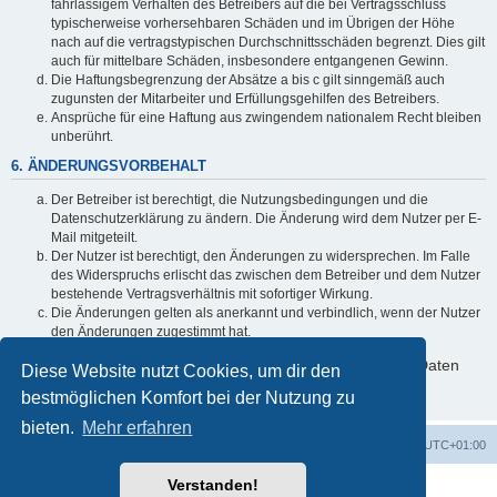
fahrlässigem Verhalten des Betreibers auf die bei Vertragsschluss
typischerweise vorhersehbaren Schäden und im Übrigen der Höhe
nach auf die vertragstypischen Durchschnittsschäden begrenzt. Dies gilt
auch für mittelbare Schäden, insbesondere entgangenen Gewinn.
Die Haftungsbegrenzung der Absätze a bis c gilt sinngemäß auch
zugunsten der Mitarbeiter und Erfüllungsgehilfen des Betreibers.
Ansprüche für eine Haftung aus zwingendem nationalem Recht bleiben
unberührt.
6. ÄNDERUNGSVORBEHALT
Der Betreiber ist berechtigt, die Nutzungsbedingungen und die
Datenschutzerklärung zu ändern. Die Änderung wird dem Nutzer per E-
Mail mitgeteilt.
Der Nutzer ist berechtigt, den Änderungen zu widersprechen. Im Falle
des Widerspruchs erlischt das zwischen dem Betreiber und dem Nutzer
bestehende Vertragsverhältnis mit sofortiger Wirkung.
Die Änderungen gelten als anerkannt und verbindlich, wenn der Nutzer
den Änderungen zugestimmt hat.
Informationen über den Umgang mit deinen persönlichen Daten
Diese Website nutzt Cookies, um dir den
sind in der Datenschutzerklärung enthalten.
bestmöglichen Komfort bei der Nutzung zu
bieten.
Mehr erfahren
Startseite
Foren-Übersicht
Alle Zeiten sind
UTC+01:00
Verstanden!
Powered by
phpBB
® Forum Software © phpBB Limited