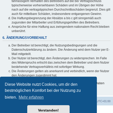
fahrlässigem Verhalten des Betreibers auf die bei Vertragsschluss
typischerweise vorhersehbaren Schäden und im Übrigen der Höhe
nach auf die vertragstypischen Durchschnittsschäden begrenzt. Dies gilt
auch für mittelbare Schäden, insbesondere entgangenen Gewinn.
Die Haftungsbegrenzung der Absätze a bis c gilt sinngemäß auch
zugunsten der Mitarbeiter und Erfüllungsgehilfen des Betreibers.
Ansprüche für eine Haftung aus zwingendem nationalem Recht bleiben
unberührt.
6. ÄNDERUNGSVORBEHALT
Der Betreiber ist berechtigt, die Nutzungsbedingungen und die
Datenschutzerklärung zu ändern. Die Änderung wird dem Nutzer per E-
Mail mitgeteilt.
Der Nutzer ist berechtigt, den Änderungen zu widersprechen. Im Falle
des Widerspruchs erlischt das zwischen dem Betreiber und dem Nutzer
bestehende Vertragsverhältnis mit sofortiger Wirkung.
Die Änderungen gelten als anerkannt und verbindlich, wenn der Nutzer
den Änderungen zugestimmt hat.
Informationen über den Umgang mit deinen persönlichen Daten
Diese Website nutzt Cookies, um dir den
sind in der Datenschutzerklärung enthalten.
bestmöglichen Komfort bei der Nutzung zu
bieten.
Mehr erfahren
Startseite
Foren-Übersicht
Alle Zeiten sind
UTC+01:00
Verstanden!
Powered by
phpBB
® Forum Software © phpBB Limited