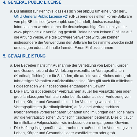
4. GENERAL PUBLIC LICENSE
Du nimmst zur Kenntnis, dass es sich bei phpBB um eine unter der „
GNU General Public License v2
“ (GPL) bereitgestellten Foren-Software
von phpBB Limited (www.phpbb.com) handelt; deutschsprachige
Informationen werden durch die deutschsprachige Community unter
www.phpbb.de zur Verfügung gestellt. Beide haben keinen Einfluss auf
die Art und Weise, wie die Software verwendet wird. Sie können
insbesondere die Verwendung der Software für bestimmte Zwecke nicht
untersagen oder auf Inhalte fremder Foren Einfluss nehmen.
5. GEWÄHRLEISTUNG
Der Betreiber haftet mit Ausnahme der Verletzung von Leben, Körper
und Gesundheit und der Verletzung wesentlicher Vertragspflichten
(Kardinalpflichten) nur für Schäden, die auf ein vorsätzliches oder grob
fahrlässiges Verhalten zurückzuführen sind. Dies gilt auch für mittelbare
Folgeschäden wie insbesondere entgangenen Gewinn.
Die Haftung ist gegenüber Verbrauchern außer bei vorsätzlichem oder
grob fahrlässigem Verhalten oder bei Schäden aus der Verletzung von
Leben, Körper und Gesundheit und der Verletzung wesentlicher
Vertragspflichten (Kardinalpflichten) auf die bei Vertragsschluss
typischerweise vorhersehbaren Schäden und im übrigen der Höhe nach
auf die vertragstypischen Durchschnittsschäden begrenzt. Dies gilt auch
für mittelbare Folgeschäden wie insbesondere entgangenen Gewinn.
Die Haftung ist gegenüber Unternehmern außer bei der Verletzung von
Leben, Körper und Gesundheit oder vorsätzlichem oder grob