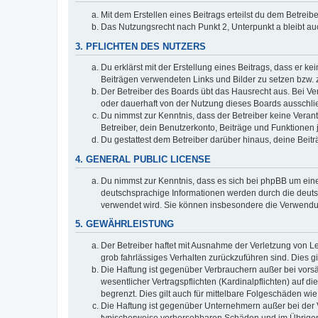
Mit dem Erstellen eines Beitrags erteilst du dem Betrei
Das Nutzungsrecht nach Punkt 2, Unterpunkt a bleibt 
3. PFLICHTEN DES NUTZERS
Du erklärst mit der Erstellung eines Beitrags, dass er ke
Beiträgen verwendeten Links und Bilder zu setzen bzw.
Der Betreiber des Boards übt das Hausrecht aus. Bei V
oder dauerhaft von der Nutzung dieses Boards ausschlie
Du nimmst zur Kenntnis, dass der Betreiber keine Verantw
Betreiber, dein Benutzerkonto, Beiträge und Funktionen 
Du gestattest dem Betreiber darüber hinaus, deine Beit
4. GENERAL PUBLIC LICENSE
Du nimmst zur Kenntnis, dass es sich bei phpBB um eine
deutschsprachige Informationen werden durch die deuts
verwendet wird. Sie können insbesondere die Verwendun
5. GEWÄHRLEISTUNG
Der Betreiber haftet mit Ausnahme der Verletzung von Le
grob fahrlässiges Verhalten zurückzuführen sind. Dies 
Die Haftung ist gegenüber Verbrauchern außer bei vors
wesentlicher Vertragspflichten (Kardinalpflichten) auf
begrenzt. Dies gilt auch für mittelbare Folgeschäden 
Die Haftung ist gegenüber Unternehmern außer bei der V