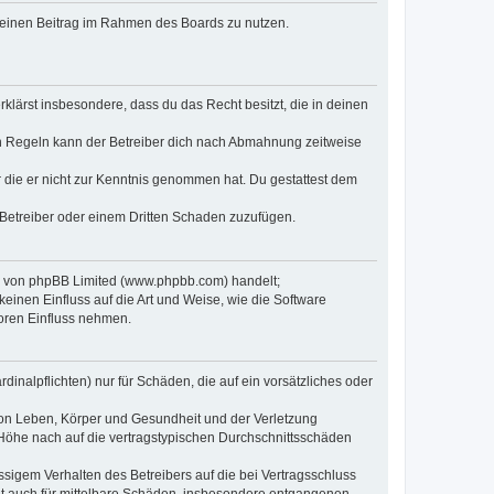
, deinen Beitrag im Rahmen des Boards zu nutzen.
erklärst insbesondere, dass du das Recht besitzt, die in deinen
n Regeln kann der Betreiber dich nach Abmahnung zeitweise
er die er nicht zur Kenntnis genommen hat. Du gestattest dem
 Betreiber oder einem Dritten Schaden zuzufügen.
re von phpBB Limited (www.phpbb.com) handelt;
inen Einfluss auf die Art und Weise, wie die Software
oren Einfluss nehmen.
inalpflichten) nur für Schäden, die auf ein vorsätzliches oder
von Leben, Körper und Gesundheit und der Verletzung
r Höhe nach auf die vertragstypischen Durchschnittsschäden
sigem Verhalten des Betreibers auf die bei Vertragsschluss