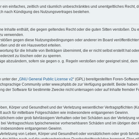
ber ein einfaches, zeitlich und räumlich unbeschränktes und unentgeltliches Recht
auch nach Kündigung des Nutzungsvertrages bestehen.
ine Inhalte enthält, die gegen geltendes Recht oder die guten Sitten verstoßen. Du 
 zu verwenden.
erstößen gegen diese Nutzungsbedingungen oder anderer im Board veröffentlichte
ßen und dir ein Hausverbot erteilen.
ortung für die Inhalte von Beiträgen übernimmt, die er nicht selbst erstellt hat od
jederzeit zu löschen oder zu sperren.
räge abzuändern, sofern sie gegen o. g. Regeln verstoßen oder geeignet sind, dem
 unter der „
GNU General Public License v2
“ (GPL) bereitgestellten Foren-Softwa
chsprachige Community unter www.phpbb.de zur Verfügung gestellt. Beide haben ke
g der Software für bestimmte Zwecke nicht untersagen oder auf Inhalte fremder F
ben, Körper und Gesundheit und der Verletzung wesentlicher Vertragspflichten (Kard
gilt auch für mittelbare Folgeschäden wie insbesondere entgangenen Gewinn.
ätzlichem oder grob fahrlässigem Verhalten oder bei Schäden aus der Verletzung 
 die bei Vertragsschluss typischerweise vorhersehbaren Schäden und im übrigen de
wie insbesondere entgangenen Gewinn.
erletzung von Leben, Körper und Gesundheit oder vorsätzlichem oder grob fahrläs