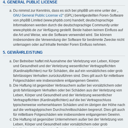
4. GENERAL PUBLIC LICENSE
Du nimmst zur Kenntnis, dass es sich bei phpBB um eine unter der „
GNU General Public License v2
“ (GPL) bereitgestellten Foren-Software
von phpBB Limited (www.phpbb.com) handelt; deutschsprachige
Informationen werden durch die deutschsprachige Community unter
www.phpbb.de zur Verfügung gestellt. Beide haben keinen Einfluss auf
die Art und Weise, wie die Software verwendet wird. Sie können
insbesondere die Verwendung der Software für bestimmte Zwecke nicht
untersagen oder auf Inhalte fremder Foren Einfluss nehmen.
5. GEWÄHRLEISTUNG
Der Betreiber haftet mit Ausnahme der Verletzung von Leben, Körper
und Gesundheit und der Verletzung wesentlicher Vertragspflichten
(Kardinalpflichten) nur für Schäden, die auf ein vorsätzliches oder grob
fahrlässiges Verhalten zurückzuführen sind. Dies gilt auch für mittelbare
Folgeschäden wie insbesondere entgangenen Gewinn.
Die Haftung ist gegenüber Verbrauchern außer bei vorsätzlichem oder
grob fahrlässigem Verhalten oder bei Schäden aus der Verletzung von
Leben, Körper und Gesundheit und der Verletzung wesentlicher
Vertragspflichten (Kardinalpflichten) auf die bei Vertragsschluss
typischerweise vorhersehbaren Schäden und im übrigen der Höhe nach
auf die vertragstypischen Durchschnittsschäden begrenzt. Dies gilt auch
für mittelbare Folgeschäden wie insbesondere entgangenen Gewinn.
Die Haftung ist gegenüber Unternehmern außer bei der Verletzung von
Leben, Körper und Gesundheit oder vorsätzlichem oder grob