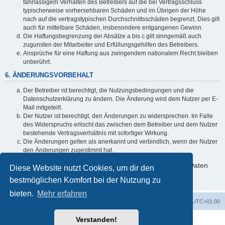
fahrlässigem Verhalten des Betreibers auf die bei Vertragsschluss
typischerweise vorhersehbaren Schäden und im Übrigen der Höhe
nach auf die vertragstypischen Durchschnittsschäden begrenzt. Dies gilt
auch für mittelbare Schäden, insbesondere entgangenen Gewinn.
Die Haftungsbegrenzung der Absätze a bis c gilt sinngemäß auch
zugunsten der Mitarbeiter und Erfüllungsgehilfen des Betreibers.
Ansprüche für eine Haftung aus zwingendem nationalem Recht bleiben
unberührt.
6. ÄNDERUNGSVORBEHALT
Der Betreiber ist berechtigt, die Nutzungsbedingungen und die
Datenschutzerklärung zu ändern. Die Änderung wird dem Nutzer per E-
Mail mitgeteilt.
Der Nutzer ist berechtigt, den Änderungen zu widersprechen. Im Falle
des Widerspruchs erlischt das zwischen dem Betreiber und dem Nutzer
bestehende Vertragsverhältnis mit sofortiger Wirkung.
Die Änderungen gelten als anerkannt und verbindlich, wenn der Nutzer
den Änderungen zugestimmt hat.
Informationen über den Umgang mit deinen persönlichen Daten
Diese Website nutzt Cookies, um dir den
sind in der Datenschutzerklärung enthalten.
bestmöglichen Komfort bei der Nutzung zu
bieten.
Mehr erfahren
Startseite
Foren-Übersicht
Alle Zeiten sind
UTC+01:00
Verstanden!
Powered by
phpBB
® Forum Software © phpBB Limited