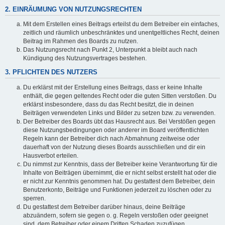
2. EINRÄUMUNG VON NUTZUNGSRECHTEN
Mit dem Erstellen eines Beitrags erteilst du dem Betreiber ein einfaches,
zeitlich und räumlich unbeschränktes und unentgeltliches Recht, deinen
Beitrag im Rahmen des Boards zu nutzen.
Das Nutzungsrecht nach Punkt 2, Unterpunkt a bleibt auch nach
Kündigung des Nutzungsvertrages bestehen.
3. PFLICHTEN DES NUTZERS
Du erklärst mit der Erstellung eines Beitrags, dass er keine Inhalte
enthält, die gegen geltendes Recht oder die guten Sitten verstoßen. Du
erklärst insbesondere, dass du das Recht besitzt, die in deinen
Beiträgen verwendeten Links und Bilder zu setzen bzw. zu verwenden.
Der Betreiber des Boards übt das Hausrecht aus. Bei Verstößen gegen
diese Nutzungsbedingungen oder anderer im Board veröffentlichten
Regeln kann der Betreiber dich nach Abmahnung zeitweise oder
dauerhaft von der Nutzung dieses Boards ausschließen und dir ein
Hausverbot erteilen.
Du nimmst zur Kenntnis, dass der Betreiber keine Verantwortung für die
Inhalte von Beiträgen übernimmt, die er nicht selbst erstellt hat oder die
er nicht zur Kenntnis genommen hat. Du gestattest dem Betreiber, dein
Benutzerkonto, Beiträge und Funktionen jederzeit zu löschen oder zu
sperren.
Du gestattest dem Betreiber darüber hinaus, deine Beiträge
abzuändern, sofern sie gegen o. g. Regeln verstoßen oder geeignet
sind, dem Betreiber oder einem Dritten Schaden zuzufügen.