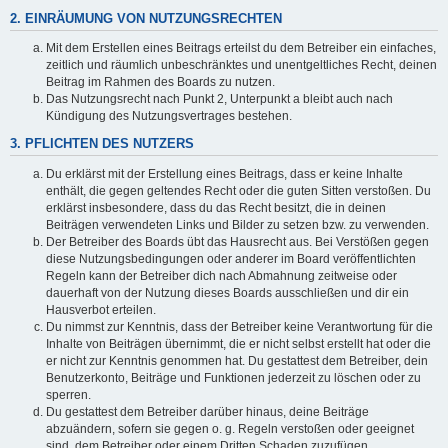
2. EINRÄUMUNG VON NUTZUNGSRECHTEN
Mit dem Erstellen eines Beitrags erteilst du dem Betreiber ein einfaches,
zeitlich und räumlich unbeschränktes und unentgeltliches Recht, deinen
Beitrag im Rahmen des Boards zu nutzen.
Das Nutzungsrecht nach Punkt 2, Unterpunkt a bleibt auch nach
Kündigung des Nutzungsvertrages bestehen.
3. PFLICHTEN DES NUTZERS
Du erklärst mit der Erstellung eines Beitrags, dass er keine Inhalte
enthält, die gegen geltendes Recht oder die guten Sitten verstoßen. Du
erklärst insbesondere, dass du das Recht besitzt, die in deinen
Beiträgen verwendeten Links und Bilder zu setzen bzw. zu verwenden.
Der Betreiber des Boards übt das Hausrecht aus. Bei Verstößen gegen
diese Nutzungsbedingungen oder anderer im Board veröffentlichten
Regeln kann der Betreiber dich nach Abmahnung zeitweise oder
dauerhaft von der Nutzung dieses Boards ausschließen und dir ein
Hausverbot erteilen.
Du nimmst zur Kenntnis, dass der Betreiber keine Verantwortung für die
Inhalte von Beiträgen übernimmt, die er nicht selbst erstellt hat oder die
er nicht zur Kenntnis genommen hat. Du gestattest dem Betreiber, dein
Benutzerkonto, Beiträge und Funktionen jederzeit zu löschen oder zu
sperren.
Du gestattest dem Betreiber darüber hinaus, deine Beiträge
abzuändern, sofern sie gegen o. g. Regeln verstoßen oder geeignet
sind, dem Betreiber oder einem Dritten Schaden zuzufügen.