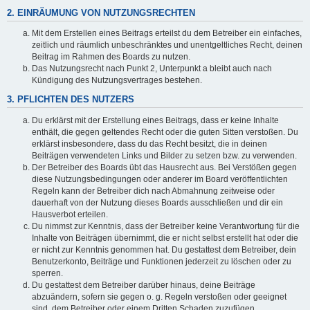
2. EINRÄUMUNG VON NUTZUNGSRECHTEN
Mit dem Erstellen eines Beitrags erteilst du dem Betreiber ein einfaches,
zeitlich und räumlich unbeschränktes und unentgeltliches Recht, deinen
Beitrag im Rahmen des Boards zu nutzen.
Das Nutzungsrecht nach Punkt 2, Unterpunkt a bleibt auch nach
Kündigung des Nutzungsvertrages bestehen.
3. PFLICHTEN DES NUTZERS
Du erklärst mit der Erstellung eines Beitrags, dass er keine Inhalte
enthält, die gegen geltendes Recht oder die guten Sitten verstoßen. Du
erklärst insbesondere, dass du das Recht besitzt, die in deinen
Beiträgen verwendeten Links und Bilder zu setzen bzw. zu verwenden.
Der Betreiber des Boards übt das Hausrecht aus. Bei Verstößen gegen
diese Nutzungsbedingungen oder anderer im Board veröffentlichten
Regeln kann der Betreiber dich nach Abmahnung zeitweise oder
dauerhaft von der Nutzung dieses Boards ausschließen und dir ein
Hausverbot erteilen.
Du nimmst zur Kenntnis, dass der Betreiber keine Verantwortung für die
Inhalte von Beiträgen übernimmt, die er nicht selbst erstellt hat oder die
er nicht zur Kenntnis genommen hat. Du gestattest dem Betreiber, dein
Benutzerkonto, Beiträge und Funktionen jederzeit zu löschen oder zu
sperren.
Du gestattest dem Betreiber darüber hinaus, deine Beiträge
abzuändern, sofern sie gegen o. g. Regeln verstoßen oder geeignet
sind, dem Betreiber oder einem Dritten Schaden zuzufügen.