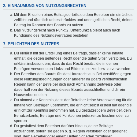
2. EINRÄUMUNG VON NUTZUNGSRECHTEN
Mit dem Erstellen eines Beitrags erteilst du dem Betreiber ein einfaches,
zeitlich und räumlich unbeschränktes und unentgeltliches Recht, deinen
Beitrag im Rahmen des Boards zu nutzen.
Das Nutzungsrecht nach Punkt 2, Unterpunkt a bleibt auch nach
Kündigung des Nutzungsvertrages bestehen.
3. PFLICHTEN DES NUTZERS
Du erklärst mit der Erstellung eines Beitrags, dass er keine Inhalte
enthält, die gegen geltendes Recht oder die guten Sitten verstoßen. Du
erklärst insbesondere, dass du das Recht besitzt, die in deinen
Beiträgen verwendeten Links und Bilder zu setzen bzw. zu verwenden.
Der Betreiber des Boards übt das Hausrecht aus. Bei Verstößen gegen
diese Nutzungsbedingungen oder anderer im Board veröffentlichten
Regeln kann der Betreiber dich nach Abmahnung zeitweise oder
dauerhaft von der Nutzung dieses Boards ausschließen und dir ein
Hausverbot erteilen.
Du nimmst zur Kenntnis, dass der Betreiber keine Verantwortung für die
Inhalte von Beiträgen übernimmt, die er nicht selbst erstellt hat oder die
er nicht zur Kenntnis genommen hat. Du gestattest dem Betreiber, dein
Benutzerkonto, Beiträge und Funktionen jederzeit zu löschen oder zu
sperren.
Du gestattest dem Betreiber darüber hinaus, deine Beiträge
abzuändern, sofern sie gegen o. g. Regeln verstoßen oder geeignet
sind, dem Betreiber oder einem Dritten Schaden zuzufügen.